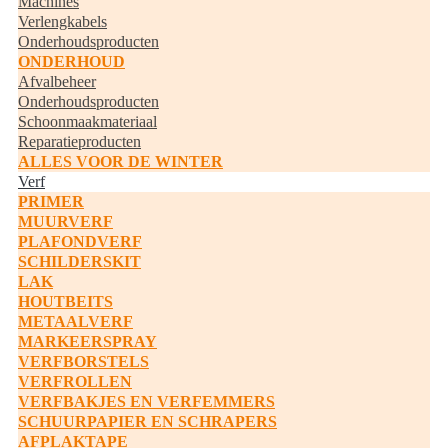
Machines
Verlengkabels
Onderhoudsproducten
ONDERHOUD
Afvalbeheer
Onderhoudsproducten
Schoonmaakmateriaal
Reparatieproducten
ALLES VOOR DE WINTER
Verf
PRIMER
MUURVERF
PLAFONDVERF
SCHILDERSKIT
LAK
HOUTBEITS
METAALVERF
MARKEERSPRAY
VERFBORSTELS
VERFROLLEN
VERFBAKJES EN VERFEMMERS
SCHUURPAPIER EN SCHRAPERS
AFPLAKTAPE