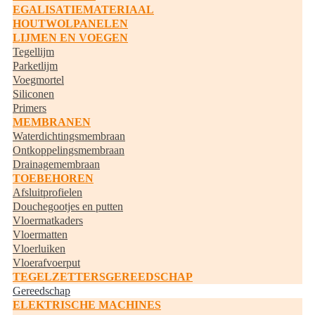
EGALISATIEMATERIAAL
HOUTWOLPANELEN
LIJMEN EN VOEGEN
Tegellijm
Parketlijm
Voegmortel
Siliconen
Primers
MEMBRANEN
Waterdichtingsmembraan
Ontkoppelingsmembraan
Drainagemembraan
TOEBEHOREN
Afsluitprofielen
Douchegootjes en putten
Vloermatkaders
Vloermatten
Vloerluiken
Vloerafvoerput
TEGELZETTERSGEREEDSCHAP
Gereedschap
ELEKTRISCHE MACHINES