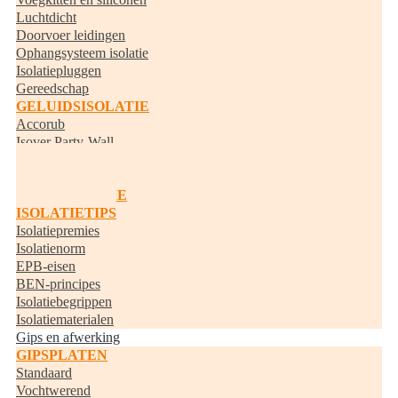
Luchtdicht
Doorvoer leidingen
Ophangsysteem isolatie
Isolatiepluggen
Gereedschap
GELUIDSISOLATIE
Accorub
Isover Party-Wall
Knauf Acoustifit
BUISISOLATIE
RANDISOLATIE
ISOLATIETIPS
Isolatiepremies
Isolatienorm
EPB-eisen
BEN-principes
Isolatiebegrippen
Isolatiematerialen
Gips en afwerking
GIPSPLATEN
Standaard
Vochtwerend