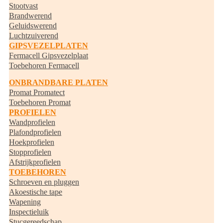
Stootvast
Brandwerend
Geluidswerend
Luchtzuiverend
GIPSVEZELPLATEN
Fermacell Gipsvezelplaat
Toebehoren Fermacell
ONBRANDBARE PLATEN
Promat Promatect
Toebehoren Promat
PROFIELEN
Wandprofielen
Plafondprofielen
Hoekprofielen
Stopprofielen
Afstrijkprofielen
TOEBEHOREN
Schroeven en pluggen
Akoestische tape
Wapening
Inspectieluik
Stucgereedschap