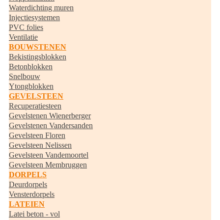
Waterdichting muren
Injectiesystemen
PVC folies
Ventilatie
BOUWSTENEN
Bekistingsblokken
Betonblokken
Snelbouw
Ytongblokken
GEVELSTEEN
Recuperatiesteen
Gevelstenen Wienerberger
Gevelstenen Vandersanden
Gevelsteen Floren
Gevelsteen Nelissen
Gevelsteen Vandemoortel
Gevelsteen Membruggen
DORPELS
Deurdorpels
Vensterdorpels
LATEIEN
Latei beton - vol