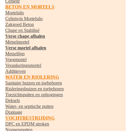
Cement
BETON EN MORTELS
Mortelsilo
Celistwin Mortelsilo
Zakgoed Beton
Chape en Stabilisé
Verse chape afhalen
Metselmortel
Verse mortel afhalen
Metsellijm
Voegmortel
Verankeringsmortel
Additieven
WATER EN RIOLERING
Sanitaire buizen en toebehoren
Rioleringsbuizen en toebehoren
Toezichtsputten en ophogingen
Deksels
Water- en septische putten
Drainage
VOCHTBESTRIJDING
DPC en EPDM stroken
Noppenmatten