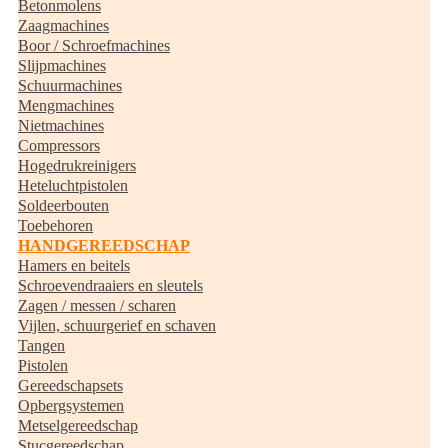
Betonmolens
Zaagmachines
Boor / Schroefmachines
Slijpmachines
Schuurmachines
Mengmachines
Nietmachines
Compressors
Hogedrukreinigers
Heteluchtpistolen
Soldeerbouten
Toebehoren
HANDGEREEDSCHAP
Hamers en beitels
Schroevendraaiers en sleutels
Zagen / messen / scharen
Vijlen, schuurgerief en schaven
Tangen
Pistolen
Gereedschapsets
Opbergsystemen
Metselgereedschap
Stucgereedschap