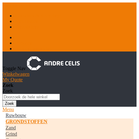
Ga naar de inhoud
Container & Recyclage
Natuursteen
Tankstations
Inloggen
Account aanmaken
Toggle Nav
Winkelwagen
My Quote
Zoek
Zoek
Zoek
Menu
Ruwbouw
GRONDSTOFFEN
Zand
Grind