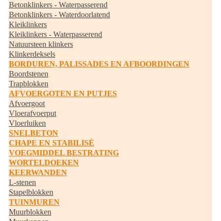
Betonklinkers - Waterpasserend
Betonklinkers - Waterdoorlatend
Kleiklinkers
Kleiklinkers - Waterpasserend
Natuursteen klinkers
Klinkerdeksels
BORDUREN, PALISSADES EN AFBOORDINGEN
Boordstenen
Trapblokken
AFVOERGOTEN EN PUTJES
Afvoergoot
Vloerafvoerput
Vloerluiken
SNELBETON
CHAPE EN STABILISÉ
VOEGMIDDEL BESTRATING
WORTELDOEKEN
KEERWANDEN
L-stenen
Stapelblokken
TUINMUREN
Muurblokken