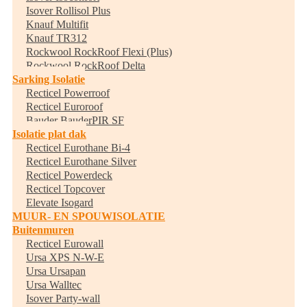
Isover Rollisol Plus
Knauf Multifit
Knauf TR312
Rockwool RockRoof Flexi (Plus)
Rockwool RockRoof Delta
Sarking Isolatie
Recticel Powerroof
Recticel Euroroof
Bauder BauderPIR SF
Isolatie plat dak
Recticel Eurothane Bi-4
Recticel Eurothane Silver
Recticel Powerdeck
Recticel Topcover
Elevate Isogard
MUUR- EN SPOUWISOLATIE
Buitenmuren
Recticel Eurowall
Ursa XPS N-W-E
Ursa Ursapan
Ursa Walltec
Isover Party-wall