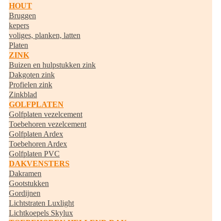
HOUT
Bruggen
kepers
voliges, planken, latten
Platen
ZINK
Buizen en hulpstukken zink
Dakgoten zink
Profielen zink
Zinkblad
GOLFPLATEN
Golfplaten vezelcement
Toebehoren vezelcement
Golfplaten Ardex
Toebehoren Ardex
Golfplaten PVC
DAKVENSTERS
Dakramen
Gootstukken
Gordijnen
Lichtstraten Luxlight
Lichtkoepels Skylux