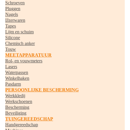
Schroeven
Pluggen
Nagels
IJzerwaren
Tapes
Lijm en schuim
Silicone
Chemisch anker
Touw
MEETAPPARATUUR
Rol- en vouwmeters
Lasers
Waterpassen
Winkelhaken
Pasdarm
PERSOONLIJKE BESCHERMING
Werkkledij
Werkschoenen
Bescherming
Beveiliging
TUINGEREEDSCHAP
Handgereedschap