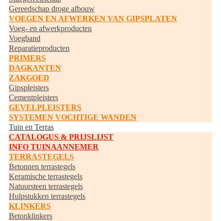
Gereedschap droge afbouw
VOEGEN EN AFWERKEN VAN GIPSPLATEN
Voeg- en afwerkproducten
Voegband
Reparatieproducten
PRIMERS
DAGKANTEN
ZAKGOED
Gipspleisters
Cementpleisters
GEVELPLEISTERS
SYSTEMEN VOCHTIGE WANDEN
Tuin en Terras
CATALOGUS & PRIJSLIJST
INFO TUINAANNEMER
TERRASTEGELS
Betonnen terrastegels
Keramische terrastegels
Natuursteen terrastegels
Hulpstukken terrastegels
KLINKERS
Betonklinkers