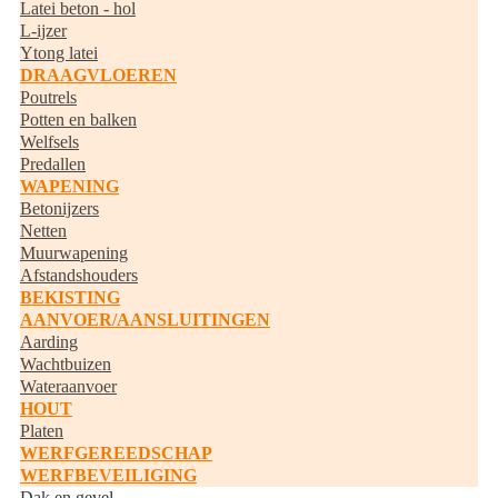
Latei beton - hol
L-ijzer
Ytong latei
DRAAGVLOEREN
Poutrels
Potten en balken
Welfsels
Predallen
WAPENING
Betonijzers
Netten
Muurwapening
Afstandshouders
BEKISTING
AANVOER/AANSLUITINGEN
Aarding
Wachtbuizen
Wateraanvoer
HOUT
Platen
WERFGEREEDSCHAP
WERFBEVEILIGING
Dak en gevel