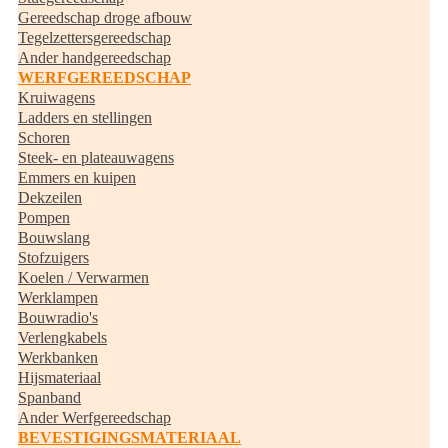
Gereedschap droge afbouw
Tegelzettersgereedschap
Ander handgereedschap
WERFGEREEDSCHAP
Kruiwagens
Ladders en stellingen
Schoren
Steek- en plateauwagens
Emmers en kuipen
Dekzeilen
Pompen
Bouwslang
Stofzuigers
Koelen / Verwarmen
Werklampen
Bouwradio's
Verlengkabels
Werkbanken
Hijsmateriaal
Spanband
Ander Werfgereedschap
BEVESTIGINGSMATERIAAL