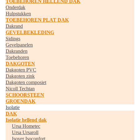
TOEBEHOREN HELLEND DAK
Onderdak
Hulpstukken
TOEBEHOREN PLAT DAK
Dakrand
GEVELBEKLEDING
Sidings
Gevelpanelen
Dakranden
Toebehoren
DAKGOTEN
Dakgoten PVC
Dakgoten zink
Dakgoten composiet
Nicoll Techtan
SCHOORSTEEN
GROENDAK
Isolatie
DAK
Isolatie hellend dak
Ursa Hometec
Ursa Ursaroll
Isover Isoconfort