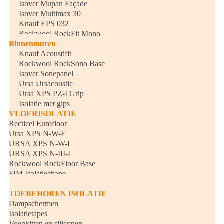
Isover Mupan Façade
Isover Multimax 30
Knauf EPS 032
Rockwool RockFit Mono
Binnenmuren
Knauf Acoustifit
Rockwool RockSono Base
Isover Sonepanel
Ursa Ursacoustic
Ursa XPS PZ-I Grip
Isolatie met gips
VLOERISOLATIE
Recticel Eurofloor
Ursa XPS N-W-E
URSA XPS N-W-I
URSA XPS N-III-I
Rockwool RockFloor Base
FIM Isolatiechape
Randisolatie
TOEBEHOREN ISOLATIE
Dampschermen
Isolatietapes
Voegkitten en siliconen