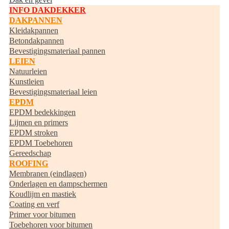
INFO DAKDEKKER
DAKPANNEN
Kleidakpannen
Betondakpannen
Bevestigingsmateriaal pannen
LEIEN
Natuurleien
Kunstleien
Bevestigingsmateriaal leien
EPDM
EPDM bedekkingen
Lijmen en primers
EPDM stroken
EPDM Toebehoren
Gereedschap
ROOFING
Membranen (eindlagen)
Onderlagen en dampschermen
Koudlijm en mastiek
Coating en verf
Primer voor bitumen
Toebehoren voor bitumen