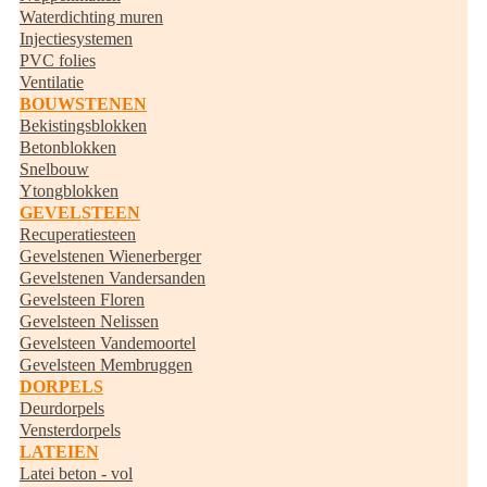
Waterdichting muren
Injectiesystemen
PVC folies
Ventilatie
BOUWSTENEN
Bekistingsblokken
Betonblokken
Snelbouw
Ytongblokken
GEVELSTEEN
Recuperatiesteen
Gevelstenen Wienerberger
Gevelstenen Vandersanden
Gevelsteen Floren
Gevelsteen Nelissen
Gevelsteen Vandemoortel
Gevelsteen Membruggen
DORPELS
Deurdorpels
Vensterdorpels
LATEIEN
Latei beton - vol