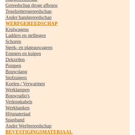
Gereedschap droge afbouw
Tegelzettersgereedschap
Ander handgereedschap
WERFGEREEDSCHAP
Kruiwagens
Ladders en stellingen
Schoren
Steek- en plateauwagens
Emmers en kuipen
Dekzeilen
Pompen
Bouwslang
Stofzuigers
Koelen / Verwarmen
Werklampen
Bouwradio's
Verlengkabels
Werkbanken
Hijsmateriaal
Spanband
Ander Werfgereedschap
BEVESTIGINGSMATERIAAL