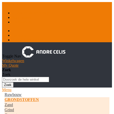
Ga naar de inhoud
Container & Recyclage
Natuursteen
Tankstations
Inloggen
Account aanmaken
Toggle Nav
Winkelwagen
My Quote
Zoek
Zoek
Zoek
Menu
Ruwbouw
GRONDSTOFFEN
Zand
Grind