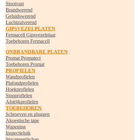
Stootvast
Brandwerend
Geluidswerend
Luchtzuiverend
GIPSVEZELPLATEN
Fermacell Gipsvezelplaat
Toebehoren Fermacell
ONBRANDBARE PLATEN
Promat Promatect
Toebehoren Promat
PROFIELEN
Wandprofielen
Plafondprofielen
Hoekprofielen
Stopprofielen
Afstrijkprofielen
TOEBEHOREN
Schroeven en pluggen
Akoestische tape
Wapening
Inspectieluik
Stucgereedschap