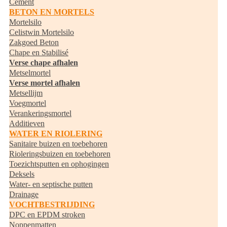
Cement
BETON EN MORTELS
Mortelsilo
Celistwin Mortelsilo
Zakgoed Beton
Chape en Stabilisé
Verse chape afhalen
Metselmortel
Verse mortel afhalen
Metsellijm
Voegmortel
Verankeringsmortel
Additieven
WATER EN RIOLERING
Sanitaire buizen en toebehoren
Rioleringsbuizen en toebehoren
Toezichtsputten en ophogingen
Deksels
Water- en septische putten
Drainage
VOCHTBESTRIJDING
DPC en EPDM stroken
Noppenmatten