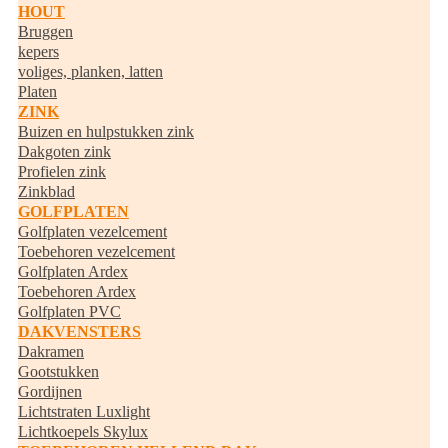
HOUT
Bruggen
kepers
voliges, planken, latten
Platen
ZINK
Buizen en hulpstukken zink
Dakgoten zink
Profielen zink
Zinkblad
GOLFPLATEN
Golfplaten vezelcement
Toebehoren vezelcement
Golfplaten Ardex
Toebehoren Ardex
Golfplaten PVC
DAKVENSTERS
Dakramen
Gootstukken
Gordijnen
Lichtstraten Luxlight
Lichtkoepels Skylux