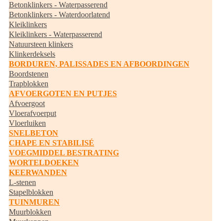
Betonklinkers - Waterpasserend
Betonklinkers - Waterdoorlatend
Kleiklinkers
Kleiklinkers - Waterpasserend
Natuursteen klinkers
Klinkerdeksels
BORDUREN, PALISSADES EN AFBOORDINGEN
Boordstenen
Trapblokken
AFVOERGOTEN EN PUTJES
Afvoergoot
Vloerafvoerput
Vloerluiken
SNELBETON
CHAPE EN STABILISÉ
VOEGMIDDEL BESTRATING
WORTELDOEKEN
KEERWANDEN
L-stenen
Stapelblokken
TUINMUREN
Muurblokken