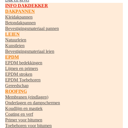
INFO DAKDEKKER
DAKPANNEN
Kleidakpannen
Betondakpannen
Bevestigingsmateriaal pannen
LEIEN
Natuurleien
Kunstleien
Bevestigingsmateriaal leien
EPDM
EPDM bedekkingen
Lijmen en primers
EPDM stroken
EPDM Toebehoren
Gereedschap
ROOFING
Membranen (eindlagen)
Onderlagen en dampschermen
Koudlijm en mastiek
Coating en verf
Primer voor bitumen
Toebehoren voor bitumen