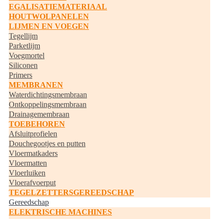
EGALISATIEMATERIAAL
HOUTWOLPANELEN
LIJMEN EN VOEGEN
Tegellijm
Parketlijm
Voegmortel
Siliconen
Primers
MEMBRANEN
Waterdichtingsmembraan
Ontkoppelingsmembraan
Drainagemembraan
TOEBEHOREN
Afsluitprofielen
Douchegootjes en putten
Vloermatkaders
Vloermatten
Vloerluiken
Vloerafvoerput
TEGELZETTERSGEREEDSCHAP
Gereedschap
ELEKTRISCHE MACHINES