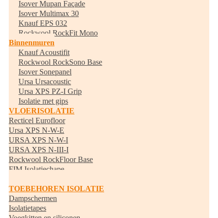
Isover Mupan Façade
Isover Multimax 30
Knauf EPS 032
Rockwool RockFit Mono
Binnenmuren
Knauf Acoustifit
Rockwool RockSono Base
Isover Sonepanel
Ursa Ursacoustic
Ursa XPS PZ-I Grip
Isolatie met gips
VLOERISOLATIE
Recticel Eurofloor
Ursa XPS N-W-E
URSA XPS N-W-I
URSA XPS N-III-I
Rockwool RockFloor Base
FIM Isolatiechape
Randisolatie
TOEBEHOREN ISOLATIE
Dampschermen
Isolatietapes
Voegkitten en siliconen