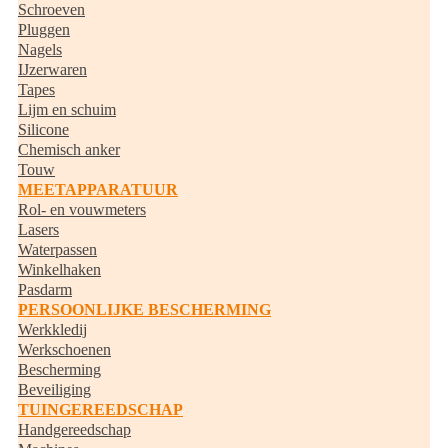
Schroeven
Pluggen
Nagels
IJzerwaren
Tapes
Lijm en schuim
Silicone
Chemisch anker
Touw
MEETAPPARATUUR
Rol- en vouwmeters
Lasers
Waterpassen
Winkelhaken
Pasdarm
PERSOONLIJKE BESCHERMING
Werkkledij
Werkschoenen
Bescherming
Beveiliging
TUINGEREEDSCHAP
Handgereedschap