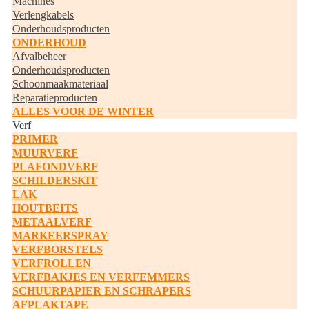
Machines
Verlengkabels
Onderhoudsproducten
ONDERHOUD
Afvalbeheer
Onderhoudsproducten
Schoonmaakmateriaal
Reparatieproducten
ALLES VOOR DE WINTER
Verf
PRIMER
MUURVERF
PLAFONDVERF
SCHILDERSKIT
LAK
HOUTBEITS
METAALVERF
MARKEERSPRAY
VERFBORSTELS
VERFROLLEN
VERFBAKJES EN VERFEMMERS
SCHUURPAPIER EN SCHRAPERS
AFPLAKTAPE