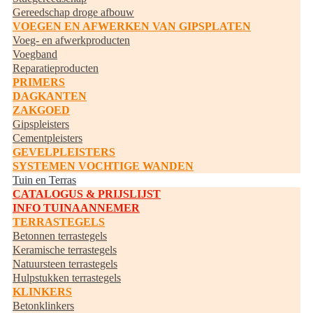
Gereedschap droge afbouw
VOEGEN EN AFWERKEN VAN GIPSPLATEN
Voeg- en afwerkproducten
Voegband
Reparatieproducten
PRIMERS
DAGKANTEN
ZAKGOED
Gipspleisters
Cementpleisters
GEVELPLEISTERS
SYSTEMEN VOCHTIGE WANDEN
Tuin en Terras
CATALOGUS & PRIJSLIJST
INFO TUINAANNEMER
TERRASTEGELS
Betonnen terrastegels
Keramische terrastegels
Natuursteen terrastegels
Hulpstukken terrastegels
KLINKERS
Betonklinkers