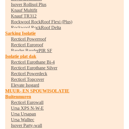
Isover Rollisol Plus
Knauf Multifit
Knauf TR312
Rockwool RockRoof Flexi (Plus)
Rockwool RockRoof Delta
Sarking Isolatie
Recticel Powerroof
Recticel Euroroof
Bauder BauderPIR SF
Isolatie plat dak
Recticel Eurothane Bi-4
Recticel Eurothane Silver
Recticel Powerdeck
Recticel Topcover
Elevate Isogard
MUUR- EN SPOUWISOLATIE
Buitenmuren
Recticel Eurowall
Ursa XPS N-W-E
Ursa Ursapan
Ursa Walltec
Isover Party-wall