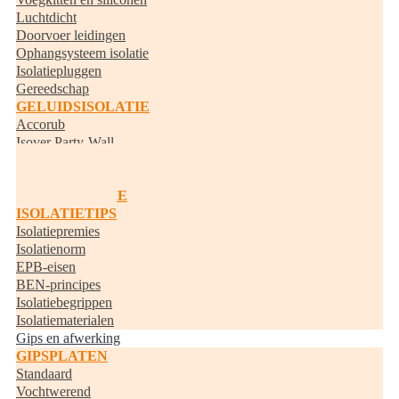
Luchtdicht
Doorvoer leidingen
Ophangsysteem isolatie
Isolatiepluggen
Gereedschap
GELUIDSISOLATIE
Accorub
Isover Party-Wall
Knauf Acoustifit
BUISISOLATIE
RANDISOLATIE
ISOLATIETIPS
Isolatiepremies
Isolatienorm
EPB-eisen
BEN-principes
Isolatiebegrippen
Isolatiematerialen
Gips en afwerking
GIPSPLATEN
Standaard
Vochtwerend