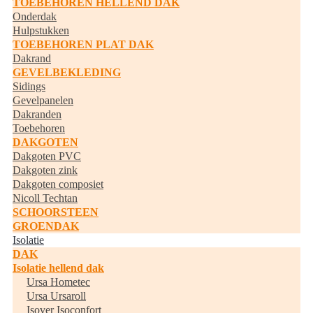
TOEBEHOREN HELLEND DAK
Onderdak
Hulpstukken
TOEBEHOREN PLAT DAK
Dakrand
GEVELBEKLEDING
Sidings
Gevelpanelen
Dakranden
Toebehoren
DAKGOTEN
Dakgoten PVC
Dakgoten zink
Dakgoten composiet
Nicoll Techtan
SCHOORSTEEN
GROENDAK
Isolatie
DAK
Isolatie hellend dak
Ursa Hometec
Ursa Ursaroll
Isover Isoconfort