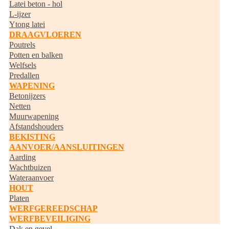
Latei beton - hol
L-ijzer
Ytong latei
DRAAGVLOEREN
Poutrels
Potten en balken
Welfsels
Predallen
WAPENING
Betonijzers
Netten
Muurwapening
Afstandshouders
BEKISTING
AANVOER/AANSLUITINGEN
Aarding
Wachtbuizen
Wateraanvoer
HOUT
Platen
WERFGEREEDSCHAP
WERFBEVEILIGING
Dak en gevel