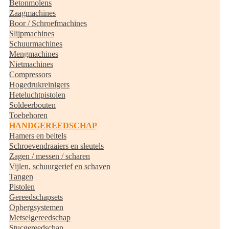
Betonmolens
Zaagmachines
Boor / Schroefmachines
Slijpmachines
Schuurmachines
Mengmachines
Nietmachines
Compressors
Hogedrukreinigers
Heteluchtpistolen
Soldeerbouten
Toebehoren
HANDGEREEDSCHAP
Hamers en beitels
Schroevendraaiers en sleutels
Zagen / messen / scharen
Vijlen, schuurgerief en schaven
Tangen
Pistolen
Gereedschapsets
Opbergsystemen
Metselgereedschap
Stucgereedschap