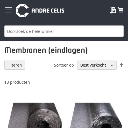
My Qu
W
Membranen (eindlagen)
V
Sorteer op
Filteren
h
na
la
13
producten
so