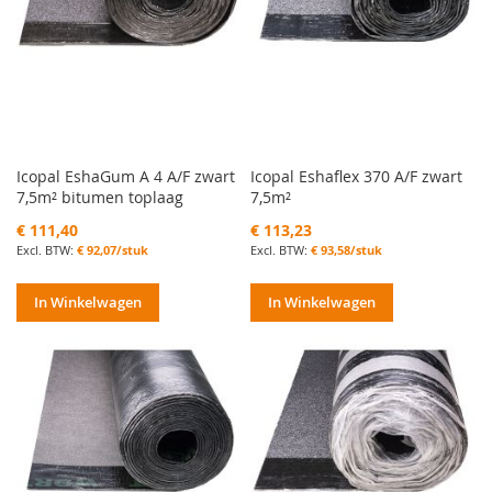
Icopal EshaGum A 4 A/F zwart
Icopal Eshaflex 370 A/F zwart
7,5m² bitumen toplaag
7,5m²
€ 111,40
€ 113,23
€ 92,07/stuk
€ 93,58/stuk
In Winkelwagen
In Winkelwagen