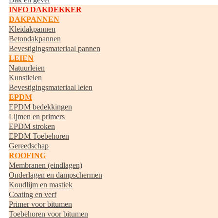
INFO DAKDEKKER
DAKPANNEN
Kleidakpannen
Betondakpannen
Bevestigingsmateriaal pannen
LEIEN
Natuurleien
Kunstleien
Bevestigingsmateriaal leien
EPDM
EPDM bedekkingen
Lijmen en primers
EPDM stroken
EPDM Toebehoren
Gereedschap
ROOFING
Membranen (eindlagen)
Onderlagen en dampschermen
Koudlijm en mastiek
Coating en verf
Primer voor bitumen
Toebehoren voor bitumen