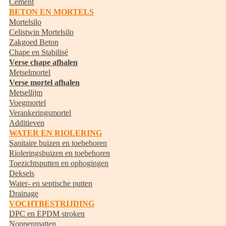
Cement
BETON EN MORTELS
Mortelsilo
Celistwin Mortelsilo
Zakgoed Beton
Chape en Stabilisé
Verse chape afhalen
Metselmortel
Verse mortel afhalen
Metsellijm
Voegmortel
Verankeringsmortel
Additieven
WATER EN RIOLERING
Sanitaire buizen en toebehoren
Rioleringsbuizen en toebehoren
Toezichtsputten en ophogingen
Deksels
Water- en septische putten
Drainage
VOCHTBESTRIJDING
DPC en EPDM stroken
Noppenmatten