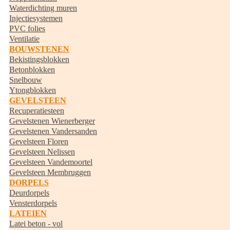
Waterdichting muren
Injectiesystemen
PVC folies
Ventilatie
BOUWSTENEN
Bekistingsblokken
Betonblokken
Snelbouw
Ytongblokken
GEVELSTEEN
Recuperatiesteen
Gevelstenen Wienerberger
Gevelstenen Vandersanden
Gevelsteen Floren
Gevelsteen Nelissen
Gevelsteen Vandemoortel
Gevelsteen Membruggen
DORPELS
Deurdorpels
Vensterdorpels
LATEIEN
Latei beton - vol