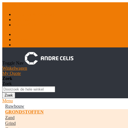
Ga naar de inhoud
Container & Recyclage
Natuursteen
Tankstations
Inloggen
Account aanmaken
Toggle Nav
Winkelwagen
My Quote
Zoek
Zoek
Zoek
Menu
Ruwbouw
GRONDSTOFFEN
Zand
Grind