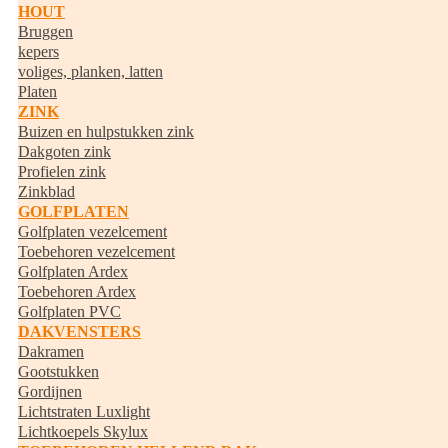
HOUT
Bruggen
kepers
voliges, planken, latten
Platen
ZINK
Buizen en hulpstukken zink
Dakgoten zink
Profielen zink
Zinkblad
GOLFPLATEN
Golfplaten vezelcement
Toebehoren vezelcement
Golfplaten Ardex
Toebehoren Ardex
Golfplaten PVC
DAKVENSTERS
Dakramen
Gootstukken
Gordijnen
Lichtstraten Luxlight
Lichtkoepels Skylux