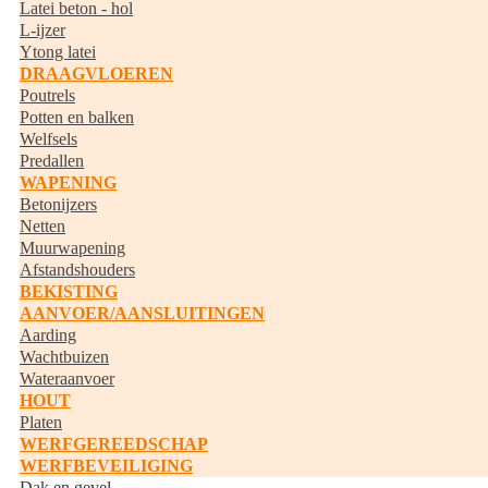
Latei beton - hol
L-ijzer
Ytong latei
DRAAGVLOEREN
Poutrels
Potten en balken
Welfsels
Predallen
WAPENING
Betonijzers
Netten
Muurwapening
Afstandshouders
BEKISTING
AANVOER/AANSLUITINGEN
Aarding
Wachtbuizen
Wateraanvoer
HOUT
Platen
WERFGEREEDSCHAP
WERFBEVEILIGING
Dak en gevel