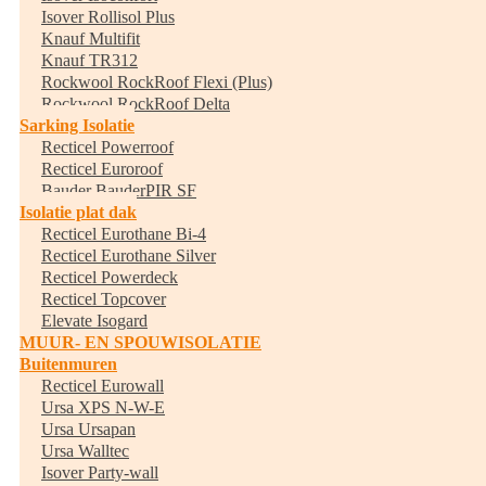
Isover Rollisol Plus
Knauf Multifit
Knauf TR312
Rockwool RockRoof Flexi (Plus)
Rockwool RockRoof Delta
Sarking Isolatie
Recticel Powerroof
Recticel Euroroof
Bauder BauderPIR SF
Isolatie plat dak
Recticel Eurothane Bi-4
Recticel Eurothane Silver
Recticel Powerdeck
Recticel Topcover
Elevate Isogard
MUUR- EN SPOUWISOLATIE
Buitenmuren
Recticel Eurowall
Ursa XPS N-W-E
Ursa Ursapan
Ursa Walltec
Isover Party-wall