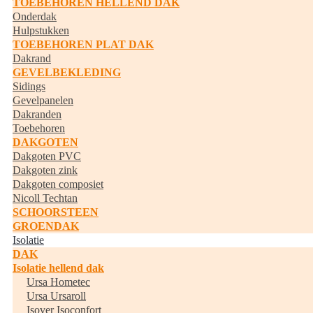
TOEBEHOREN HELLEND DAK
Onderdak
Hulpstukken
TOEBEHOREN PLAT DAK
Dakrand
GEVELBEKLEDING
Sidings
Gevelpanelen
Dakranden
Toebehoren
DAKGOTEN
Dakgoten PVC
Dakgoten zink
Dakgoten composiet
Nicoll Techtan
SCHOORSTEEN
GROENDAK
Isolatie
DAK
Isolatie hellend dak
Ursa Hometec
Ursa Ursaroll
Isover Isoconfort