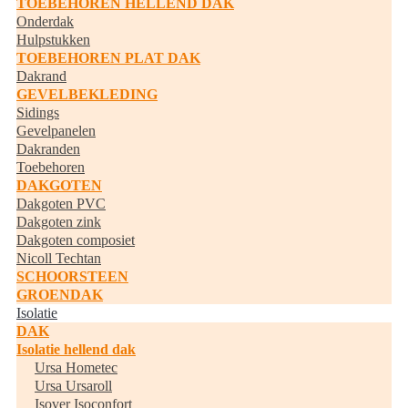
TOEBEHOREN HELLEND DAK
Onderdak
Hulpstukken
TOEBEHOREN PLAT DAK
Dakrand
GEVELBEKLEDING
Sidings
Gevelpanelen
Dakranden
Toebehoren
DAKGOTEN
Dakgoten PVC
Dakgoten zink
Dakgoten composiet
Nicoll Techtan
SCHOORSTEEN
GROENDAK
Isolatie
DAK
Isolatie hellend dak
Ursa Hometec
Ursa Ursaroll
Isover Isoconfort