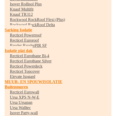
Isover Rollisol Plus
Knauf Multifit
Knauf TR312
Rockwool RockRoof Flexi (Plus)
Rockwool RockRoof Delta
Sarking Isolatie
Recticel Powerroof
Recticel Euroroof
Bauder BauderPIR SF
Isolatie plat dak
Recticel Eurothane Bi-4
Recticel Eurothane Silver
Recticel Powerdeck
Recticel Topcover
Elevate Isogard
MUUR- EN SPOUWISOLATIE
Buitenmuren
Recticel Eurowall
Ursa XPS N-W-E
Ursa Ursapan
Ursa Walltec
Isover Party-wall