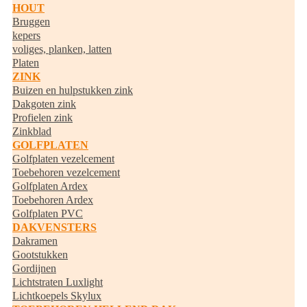
HOUT
Bruggen
kepers
voliges, planken, latten
Platen
ZINK
Buizen en hulpstukken zink
Dakgoten zink
Profielen zink
Zinkblad
GOLFPLATEN
Golfplaten vezelcement
Toebehoren vezelcement
Golfplaten Ardex
Toebehoren Ardex
Golfplaten PVC
DAKVENSTERS
Dakramen
Gootstukken
Gordijnen
Lichtstraten Luxlight
Lichtkoepels Skylux