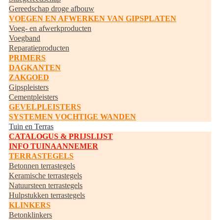
Gereedschap droge afbouw
VOEGEN EN AFWERKEN VAN GIPSPLATEN
Voeg- en afwerkproducten
Voegband
Reparatieproducten
PRIMERS
DAGKANTEN
ZAKGOED
Gipspleisters
Cementpleisters
GEVELPLEISTERS
SYSTEMEN VOCHTIGE WANDEN
Tuin en Terras
CATALOGUS & PRIJSLIJST
INFO TUINAANNEMER
TERRASTEGELS
Betonnen terrastegels
Keramische terrastegels
Natuursteen terrastegels
Hulpstukken terrastegels
KLINKERS
Betonklinkers