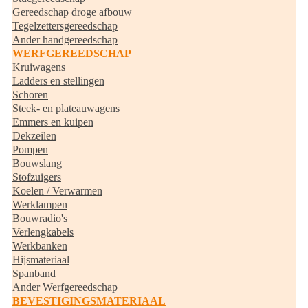
Gereedschap droge afbouw
Tegelzettersgereedschap
Ander handgereedschap
WERFGEREEDSCHAP
Kruiwagens
Ladders en stellingen
Schoren
Steek- en plateauwagens
Emmers en kuipen
Dekzeilen
Pompen
Bouwslang
Stofzuigers
Koelen / Verwarmen
Werklampen
Bouwradio's
Verlengkabels
Werkbanken
Hijsmateriaal
Spanband
Ander Werfgereedschap
BEVESTIGINGSMATERIAAL