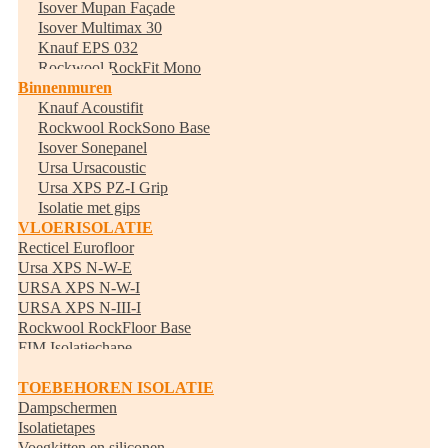
Isover Mupan Façade
Isover Multimax 30
Knauf EPS 032
Rockwool RockFit Mono
Binnenmuren
Knauf Acoustifit
Rockwool RockSono Base
Isover Sonepanel
Ursa Ursacoustic
Ursa XPS PZ-I Grip
Isolatie met gips
VLOERISOLATIE
Recticel Eurofloor
Ursa XPS N-W-E
URSA XPS N-W-I
URSA XPS N-III-I
Rockwool RockFloor Base
FIM Isolatiechape
Randisolatie
TOEBEHOREN ISOLATIE
Dampschermen
Isolatietapes
Voegkitten en siliconen