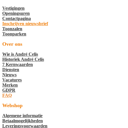
Vestigingen
Openingsuren
Contactpagina
Inschrijven nieuwsbrief
Toonzalen
Toonparken
Over ons
Wie is André Celis
Historiek André Celis
7 Kernwaarden
Diensten
Nieuws
Vacatures
Merken
GDPR
FAQ
Webshop
Algemene informatie
Betaalmogelijkheden
Leveringsvoorwaarden