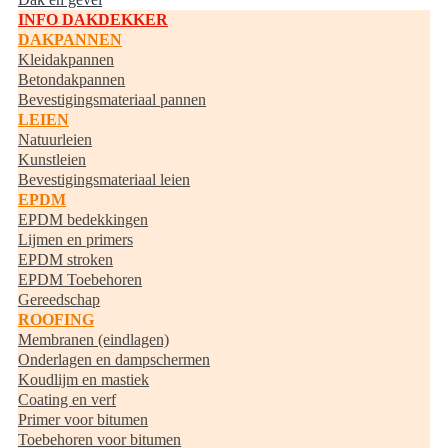
INFO DAKDEKKER
DAKPANNEN
Kleidakpannen
Betondakpannen
Bevestigingsmateriaal pannen
LEIEN
Natuurleien
Kunstleien
Bevestigingsmateriaal leien
EPDM
EPDM bedekkingen
Lijmen en primers
EPDM stroken
EPDM Toebehoren
Gereedschap
ROOFING
Membranen (eindlagen)
Onderlagen en dampschermen
Koudlijm en mastiek
Coating en verf
Primer voor bitumen
Toebehoren voor bitumen