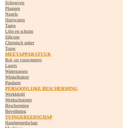
Schroeven
Pluggen
Nagels
IJzerwaren
Tapes
Lijm en schuim
Silicone
Chemisch anker
Touw
MEETAPPARATUUR
Rol- en vouwmeters
Lasers
Waterpassen
Winkelhaken
Pasdarm
PERSOONLIJKE BESCHERMING
Werkkledij
Werkschoenen
Bescherming
Beveiliging
TUINGEREEDSCHAP
Handgereedschap