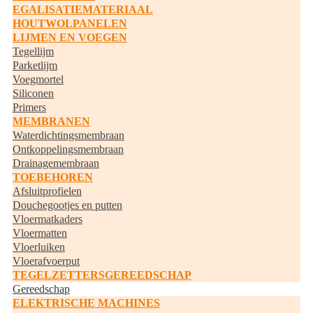
EGALISATIEMATERIAAL
HOUTWOLPANELEN
LIJMEN EN VOEGEN
Tegellijm
Parketlijm
Voegmortel
Siliconen
Primers
MEMBRANEN
Waterdichtingsmembraan
Ontkoppelingsmembraan
Drainagemembraan
TOEBEHOREN
Afsluitprofielen
Douchegootjes en putten
Vloermatkaders
Vloermatten
Vloerluiken
Vloerafvoerput
TEGELZETTERSGEREEDSCHAP
Gereedschap
ELEKTRISCHE MACHINES