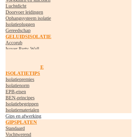
Luchtdicht
Doorvoer leidingen
Ophangsysteem isolatie
Isolatiepluggen
Gereedschap
GELUIDSISOLATIE
Accorub
Isover Party-Wall
Knauf Acoustifit
BUISISOLATIE
RANDISOLATIE
ISOLATIETIPS
Isolatiepremies
Isolatienorm
EPB-eisen
BEN-principes
Isolatiebegrippen
Isolatiematerialen
Gips en afwerking
GIPSPLATEN
Standaard
Vochtwerend