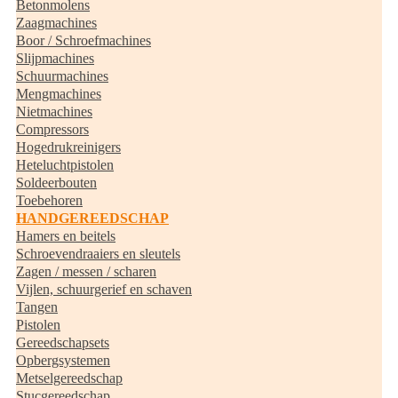
Betonmolens
Zaagmachines
Boor / Schroefmachines
Slijpmachines
Schuurmachines
Mengmachines
Nietmachines
Compressors
Hogedrukreinigers
Heteluchtpistolen
Soldeerbouten
Toebehoren
HANDGEREEDSCHAP
Hamers en beitels
Schroevendraaiers en sleutels
Zagen / messen / scharen
Vijlen, schuurgerief en schaven
Tangen
Pistolen
Gereedschapsets
Opbergsystemen
Metselgereedschap
Stucgereedschap