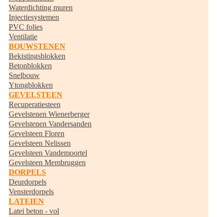
Waterdichting muren
Injectiesystemen
PVC folies
Ventilatie
BOUWSTENEN
Bekistingsblokken
Betonblokken
Snelbouw
Ytongblokken
GEVELSTEEN
Recuperatiesteen
Gevelstenen Wienerberger
Gevelstenen Vandersanden
Gevelsteen Floren
Gevelsteen Nelissen
Gevelsteen Vandemoortel
Gevelsteen Membruggen
DORPELS
Deurdorpels
Vensterdorpels
LATEIEN
Latei beton - vol