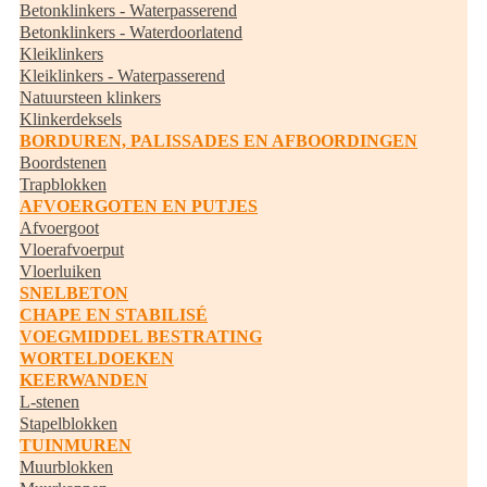
Betonklinkers - Waterpasserend
Betonklinkers - Waterdoorlatend
Kleiklinkers
Kleiklinkers - Waterpasserend
Natuursteen klinkers
Klinkerdeksels
BORDUREN, PALISSADES EN AFBOORDINGEN
Boordstenen
Trapblokken
AFVOERGOTEN EN PUTJES
Afvoergoot
Vloerafvoerput
Vloerluiken
SNELBETON
CHAPE EN STABILISÉ
VOEGMIDDEL BESTRATING
WORTELDOEKEN
KEERWANDEN
L-stenen
Stapelblokken
TUINMUREN
Muurblokken