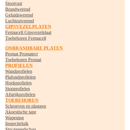
Stootvast
Brandwerend
Geluidswerend
Luchtzuiverend
GIPSVEZELPLATEN
Fermacell Gipsvezelplaat
Toebehoren Fermacell
ONBRANDBARE PLATEN
Promat Promatect
Toebehoren Promat
PROFIELEN
Wandprofielen
Plafondprofielen
Hoekprofielen
Stopprofielen
Afstrijkprofielen
TOEBEHOREN
Schroeven en pluggen
Akoestische tape
Wapening
Inspectieluik
Stucgereedschap