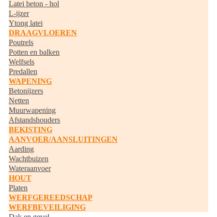
Latei beton - hol
L-ijzer
Ytong latei
DRAAGVLOEREN
Poutrels
Potten en balken
Welfsels
Predallen
WAPENING
Betonijzers
Netten
Muurwapening
Afstandshouders
BEKISTING
AANVOER/AANSLUITINGEN
Aarding
Wachtbuizen
Wateraanvoer
HOUT
Platen
WERFGEREEDSCHAP
WERFBEVEILIGING
Dak en gevel