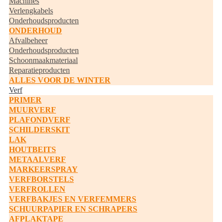
Machines
Verlengkabels
Onderhoudsproducten
ONDERHOUD
Afvalbeheer
Onderhoudsproducten
Schoonmaakmateriaal
Reparatieproducten
ALLES VOOR DE WINTER
Verf
PRIMER
MUURVERF
PLAFONDVERF
SCHILDERSKIT
LAK
HOUTBEITS
METAALVERF
MARKEERSPRAY
VERFBORSTELS
VERFROLLEN
VERFBAKJES EN VERFEMMERS
SCHUURPAPIER EN SCHRAPERS
AFPLAKTAPE