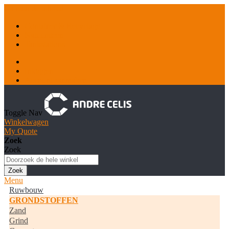
Ga naar de inhoud
Container & Recyclage
Natuursteen
Tankstations
Inloggen
Account aanmaken
Toggle Nav
Winkelwagen
My Quote
Zoek
Zoek
Zoek
Menu
Ruwbouw
GRONDSTOFFEN
Zand
Grind