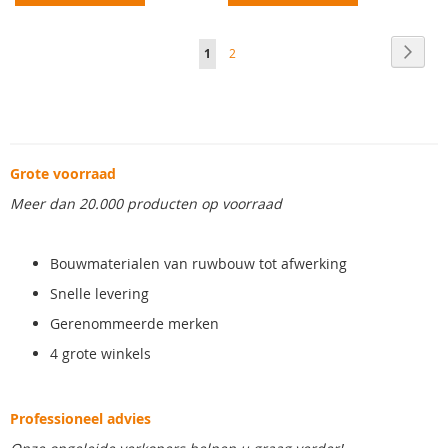
Pagina
Pagin
Volge
U
Pagina
1
2
lees
momenteel
pagina
Grote voorraad
Meer dan 20.000 producten op voorraad
Bouwmaterialen van ruwbouw tot afwerking
Snelle levering
Gerenommeerde merken
4 grote winkels
Professioneel advies