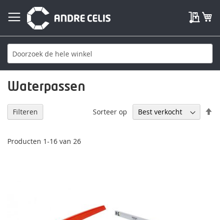
My Qu
W
Waterpassen
V
Sorteer op
Filteren
h
na
la
Producten
1
-
16
van
26
so