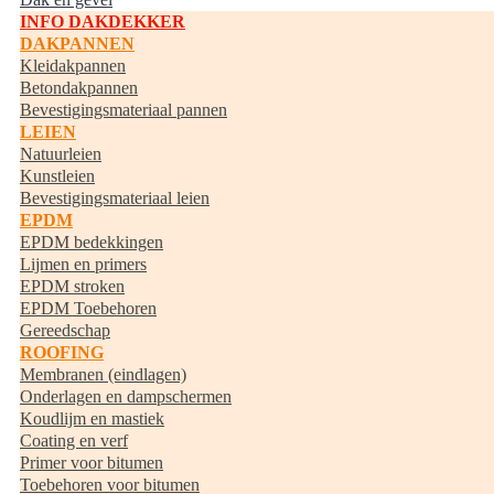
INFO DAKDEKKER
DAKPANNEN
Kleidakpannen
Betondakpannen
Bevestigingsmateriaal pannen
LEIEN
Natuurleien
Kunstleien
Bevestigingsmateriaal leien
EPDM
EPDM bedekkingen
Lijmen en primers
EPDM stroken
EPDM Toebehoren
Gereedschap
ROOFING
Membranen (eindlagen)
Onderlagen en dampschermen
Koudlijm en mastiek
Coating en verf
Primer voor bitumen
Toebehoren voor bitumen