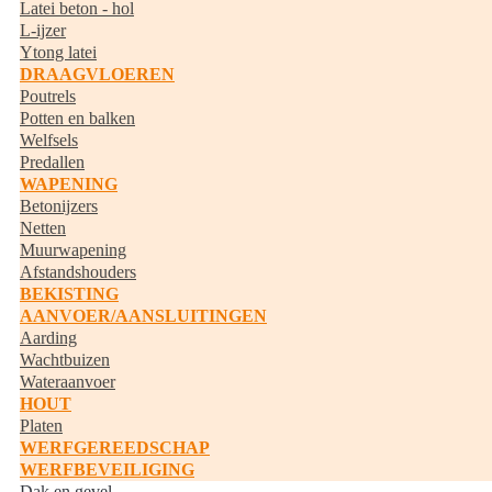
Latei beton - hol
L-ijzer
Ytong latei
DRAAGVLOEREN
Poutrels
Potten en balken
Welfsels
Predallen
WAPENING
Betonijzers
Netten
Muurwapening
Afstandshouders
BEKISTING
AANVOER/AANSLUITINGEN
Aarding
Wachtbuizen
Wateraanvoer
HOUT
Platen
WERFGEREEDSCHAP
WERFBEVEILIGING
Dak en gevel