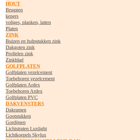
HOUT
Bruggen
kepers
voliges, planken, latten
Platen
ZINK
Buizen en hulpstukken zink
Dakgoten zink
Profielen zink
Zinkblad
GOLFPLATEN
Golfplaten vezelcement
Toebehoren vezelcement
Golfplaten Ardex
Toebehoren Ardex
Golfplaten PVC
DAKVENSTERS
Dakramen
Gootstukken
Gordijnen
Lichtstraten Luxlight
Lichtkoepels Skylux