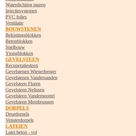
Waterdichting muren
Injectiesystemen
PVC folies
Ventilatie
BOUWSTENEN
Bekistingsblokken
Betonblokken
Snelbouw
Ytongblokken
GEVELSTEEN
Recuperatiesteen
Gevelstenen Wienerberger
Gevelstenen Vandersanden
Gevelsteen Floren
Gevelsteen Nelissen
Gevelsteen Vandemoortel
Gevelsteen Membruggen
DORPELS
Deurdorpels
Vensterdorpels
LATEIEN
Latei beton - vol