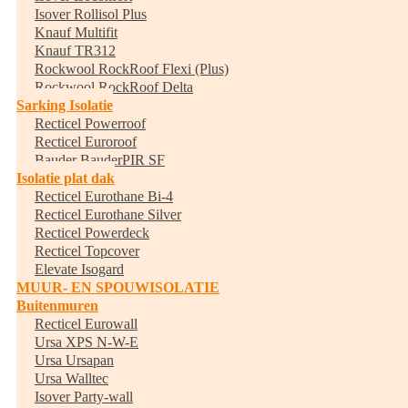
Isover Rollisol Plus
Knauf Multifit
Knauf TR312
Rockwool RockRoof Flexi (Plus)
Rockwool RockRoof Delta
Sarking Isolatie
Recticel Powerroof
Recticel Euroroof
Bauder BauderPIR SF
Isolatie plat dak
Recticel Eurothane Bi-4
Recticel Eurothane Silver
Recticel Powerdeck
Recticel Topcover
Elevate Isogard
MUUR- EN SPOUWISOLATIE
Buitenmuren
Recticel Eurowall
Ursa XPS N-W-E
Ursa Ursapan
Ursa Walltec
Isover Party-wall