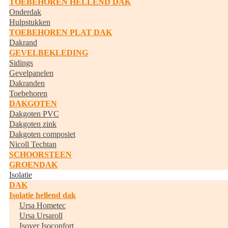
TOEBEHOREN HELLEND DAK
Onderdak
Hulpstukken
TOEBEHOREN PLAT DAK
Dakrand
GEVELBEKLEDING
Sidings
Gevelpanelen
Dakranden
Toebehoren
DAKGOTEN
Dakgoten PVC
Dakgoten zink
Dakgoten composiet
Nicoll Techtan
SCHOORSTEEN
GROENDAK
Isolatie
DAK
Isolatie hellend dak
Ursa Hometec
Ursa Ursaroll
Isover Isoconfort