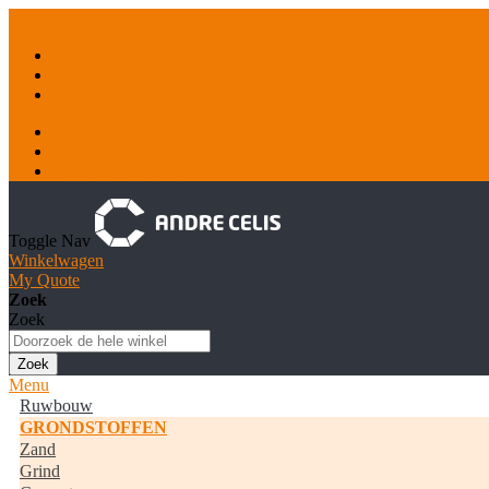
Ga naar de inhoud
Container & Recyclage
Natuursteen
Tankstations
Inloggen
Account aanmaken
Toggle Nav
Winkelwagen
My Quote
Zoek
Zoek
Zoek
Menu
Ruwbouw
GRONDSTOFFEN
Zand
Grind