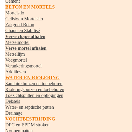
Cement
BETON EN MORTELS
Mortelsilo
Celistwin Mortelsilo
Zakgoed Beton
Chape en Stabilisé
Verse chape afhalen
Metselmortel
Verse mortel afhalen
Metsellijm
Voegmortel
Verankeringsmortel
Additieven
WATER EN RIOLERING
Sanitaire buizen en toebehoren
Rioleringsbuizen en toebehoren
Toezichtsputten en ophogingen
Deksels
Water- en septische putten
Drainage
VOCHTBESTRIJDING
DPC en EPDM stroken
Noppenmatten