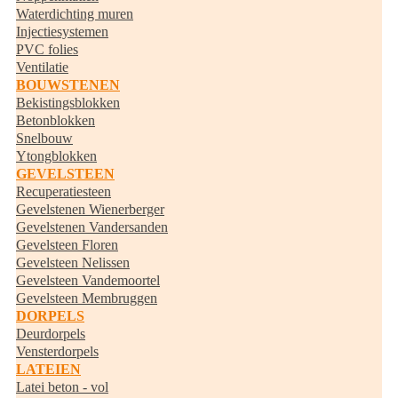
Waterdichting muren
Injectiesystemen
PVC folies
Ventilatie
BOUWSTENEN
Bekistingsblokken
Betonblokken
Snelbouw
Ytongblokken
GEVELSTEEN
Recuperatiesteen
Gevelstenen Wienerberger
Gevelstenen Vandersanden
Gevelsteen Floren
Gevelsteen Nelissen
Gevelsteen Vandemoortel
Gevelsteen Membruggen
DORPELS
Deurdorpels
Vensterdorpels
LATEIEN
Latei beton - vol