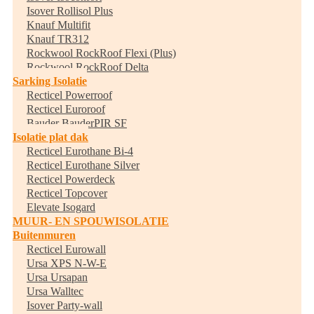
Isover Rollisol Plus
Knauf Multifit
Knauf TR312
Rockwool RockRoof Flexi (Plus)
Rockwool RockRoof Delta
Sarking Isolatie
Recticel Powerroof
Recticel Euroroof
Bauder BauderPIR SF
Isolatie plat dak
Recticel Eurothane Bi-4
Recticel Eurothane Silver
Recticel Powerdeck
Recticel Topcover
Elevate Isogard
MUUR- EN SPOUWISOLATIE
Buitenmuren
Recticel Eurowall
Ursa XPS N-W-E
Ursa Ursapan
Ursa Walltec
Isover Party-wall