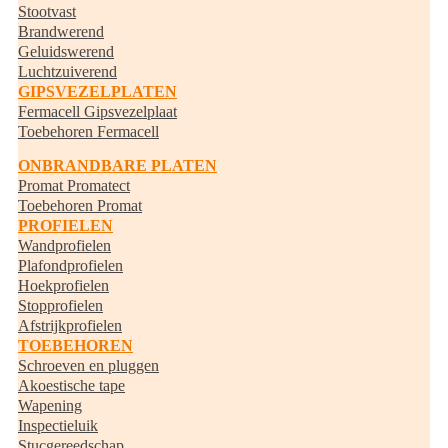
Stootvast
Brandwerend
Geluidswerend
Luchtzuiverend
GIPSVEZELPLATEN
Fermacell Gipsvezelplaat
Toebehoren Fermacell
ONBRANDBARE PLATEN
Promat Promatect
Toebehoren Promat
PROFIELEN
Wandprofielen
Plafondprofielen
Hoekprofielen
Stopprofielen
Afstrijkprofielen
TOEBEHOREN
Schroeven en pluggen
Akoestische tape
Wapening
Inspectieluik
Stucgereedschap