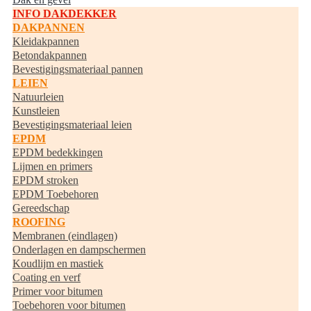
INFO DAKDEKKER
DAKPANNEN
Kleidakpannen
Betondakpannen
Bevestigingsmateriaal pannen
LEIEN
Natuurleien
Kunstleien
Bevestigingsmateriaal leien
EPDM
EPDM bedekkingen
Lijmen en primers
EPDM stroken
EPDM Toebehoren
Gereedschap
ROOFING
Membranen (eindlagen)
Onderlagen en dampschermen
Koudlijm en mastiek
Coating en verf
Primer voor bitumen
Toebehoren voor bitumen