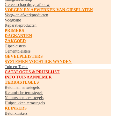
Gereedschap droge afbouw
VOEGEN EN AFWERKEN VAN GIPSPLATEN
Voeg- en afwerkproducten
Voegband
Reparatieproducten
PRIMERS
DAGKANTEN
ZAKGOED
Gipspleisters
Cementpleisters
GEVELPLEISTERS
SYSTEMEN VOCHTIGE WANDEN
Tuin en Terras
CATALOGUS & PRIJSLIJST
INFO TUINAANNEMER
TERRASTEGELS
Betonnen terrastegels
Keramische terrastegels
Natuursteen terrastegels
Hulpstukken terrastegels
KLINKERS
Betonklinkers