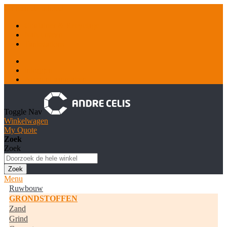
Ga naar de inhoud
Container & Recyclage
Natuursteen
Tankstations
Inloggen
Account aanmaken
Toggle Nav
Winkelwagen
My Quote
Zoek
Zoek
Zoek
Menu
Ruwbouw
GRONDSTOFFEN
Zand
Grind