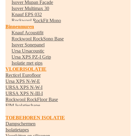
Isover Mupan Façade
Isover Multimax 30
Knauf EPS 032
Rockwool RockFit Mono
Binnenmuren
Knauf Acoustifit
Rockwool RockSono Base
Isover Sonepanel
Ursa Ursacoustic
Ursa XPS PZ-I Grip
Isolatie met gips
VLOERISOLATIE
Recticel Eurofloor
Ursa XPS N-W-E
URSA XPS N-W-I
URSA XPS N-III-I
Rockwool RockFloor Base
FIM Isolatiechape
Randisolatie
TOEBEHOREN ISOLATIE
Dampschermen
Isolatietapes
Voegkitten en siliconen