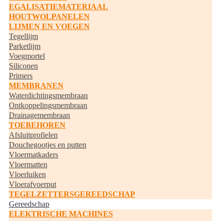
EGALISATIEMATERIAAL
HOUTWOLPANELEN
LIJMEN EN VOEGEN
Tegellijm
Parketlijm
Voegmortel
Siliconen
Primers
MEMBRANEN
Waterdichtingsmembraan
Ontkoppelingsmembraan
Drainagemembraan
TOEBEHOREN
Afsluitprofielen
Douchegootjes en putten
Vloermatkaders
Vloermatten
Vloerluiken
Vloerafvoerput
TEGELZETTERSGEREEDSCHAP
Gereedschap
ELEKTRISCHE MACHINES