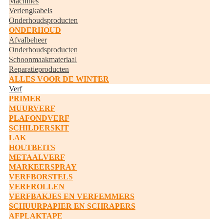
Machines
Verlengkabels
Onderhoudsproducten
ONDERHOUD
Afvalbeheer
Onderhoudsproducten
Schoonmaakmateriaal
Reparatieproducten
ALLES VOOR DE WINTER
Verf
PRIMER
MUURVERF
PLAFONDVERF
SCHILDERSKIT
LAK
HOUTBEITS
METAALVERF
MARKEERSPRAY
VERFBORSTELS
VERFROLLEN
VERFBAKJES EN VERFEMMERS
SCHUURPAPIER EN SCHRAPERS
AFPLAKTAPE