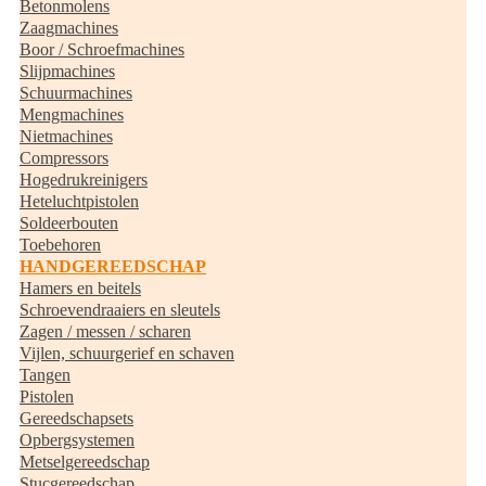
Betonmolens
Zaagmachines
Boor / Schroefmachines
Slijpmachines
Schuurmachines
Mengmachines
Nietmachines
Compressors
Hogedrukreinigers
Heteluchtpistolen
Soldeerbouten
Toebehoren
HANDGEREEDSCHAP
Hamers en beitels
Schroevendraaiers en sleutels
Zagen / messen / scharen
Vijlen, schuurgerief en schaven
Tangen
Pistolen
Gereedschapsets
Opbergsystemen
Metselgereedschap
Stucgereedschap