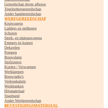
Gereedschap droge afbouw
Tegelzettersgereedschap
Ander handgereedschap
WERFGEREEDSCHAP
Kruiwagens
Ladders en stellingen
Schoren
Steek- en plateauwagens
Emmers en kuipen
Dekzeilen
Pompen
Bouwslang
Stofzuigers
Koelen / Verwarmen
Werklampen
Bouwradio's
Verlengkabels
Werkbanken
Hijsmateriaal
Spanband
Ander Werfgereedschap
BEVESTIGINGSMATERIAAL