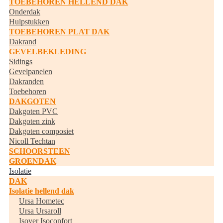
TOEBEHOREN HELLEND DAK
Onderdak
Hulpstukken
TOEBEHOREN PLAT DAK
Dakrand
GEVELBEKLEDING
Sidings
Gevelpanelen
Dakranden
Toebehoren
DAKGOTEN
Dakgoten PVC
Dakgoten zink
Dakgoten composiet
Nicoll Techtan
SCHOORSTEEN
GROENDAK
Isolatie
DAK
Isolatie hellend dak
Ursa Hometec
Ursa Ursaroll
Isover Isoconfort