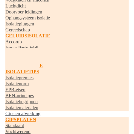
Luchtdicht
Doorvoer leidingen
Ophangsysteem isolatie
Isolatiepluggen
Gereedschap
GELUIDSISOLATIE
Accorub
Isover Party-Wall
Knauf Acoustifit
BUISISOLATIE
RANDISOLATIE
ISOLATIETIPS
Isolatiepremies
Isolatienorm
EPB-eisen
BEN-principes
Isolatiebegrippen
Isolatiematerialen
Gips en afwerking
GIPSPLATEN
Standaard
Vochtwerend