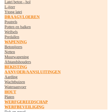
Latei beton - hol
L-ijzer
Ytong latei
DRAAGVLOEREN
Poutrels
Potten en balken
Welfsels
Predallen
WAPENING
Betonijzers
Netten
Muurwapening
Afstandshouders
BEKISTING
AANVOER/AANSLUITINGEN
Aarding
Wachtbuizen
Wateraanvoer
HOUT
Platen
WERFGEREEDSCHAP
WERFBEVEILIGING
Dak en gevel