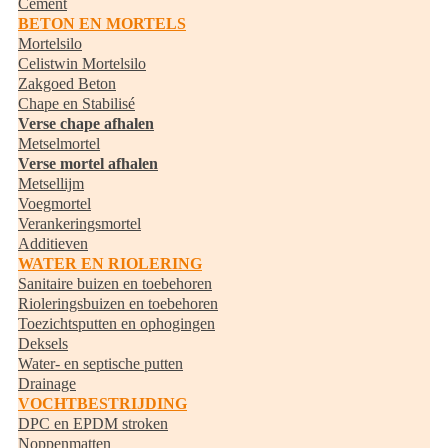
Cement
BETON EN MORTELS
Mortelsilo
Celistwin Mortelsilo
Zakgoed Beton
Chape en Stabilisé
Verse chape afhalen
Metselmortel
Verse mortel afhalen
Metsellijm
Voegmortel
Verankeringsmortel
Additieven
WATER EN RIOLERING
Sanitaire buizen en toebehoren
Rioleringsbuizen en toebehoren
Toezichtsputten en ophogingen
Deksels
Water- en septische putten
Drainage
VOCHTBESTRIJDING
DPC en EPDM stroken
Noppenmatten