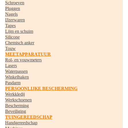
Schroeven
Pluggen
Nagels
IJzerwaren
Tapes
Lijm en schuim
Silicone
Chemisch anker
Touw
MEETAPPARATUUR
Rol- en vouwmeters
Lasers
Waterpassen
Winkelhaken
Pasdarm
PERSOONLIJKE BESCHERMING
Werkkledij
Werkschoenen
Bescherming
Beveiliging
TUINGEREEDSCHAP
Handgereedschap