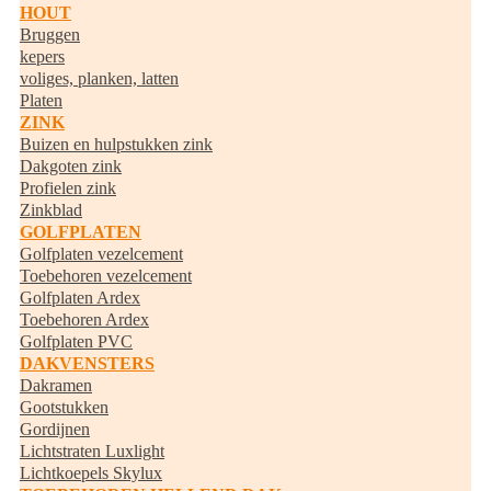
HOUT
Bruggen
kepers
voliges, planken, latten
Platen
ZINK
Buizen en hulpstukken zink
Dakgoten zink
Profielen zink
Zinkblad
GOLFPLATEN
Golfplaten vezelcement
Toebehoren vezelcement
Golfplaten Ardex
Toebehoren Ardex
Golfplaten PVC
DAKVENSTERS
Dakramen
Gootstukken
Gordijnen
Lichtstraten Luxlight
Lichtkoepels Skylux