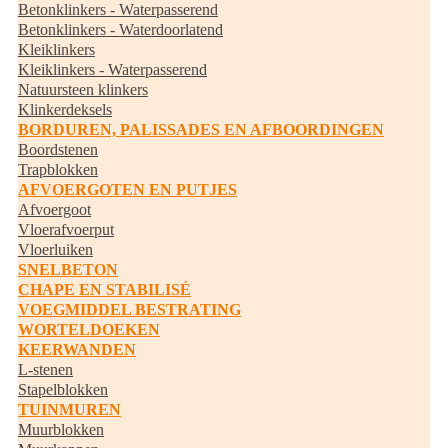
Betonklinkers - Waterpasserend
Betonklinkers - Waterdoorlatend
Kleiklinkers
Kleiklinkers - Waterpasserend
Natuursteen klinkers
Klinkerdeksels
BORDUREN, PALISSADES EN AFBOORDINGEN
Boordstenen
Trapblokken
AFVOERGOTEN EN PUTJES
Afvoergoot
Vloerafvoerput
Vloerluiken
SNELBETON
CHAPE EN STABILISÉ
VOEGMIDDEL BESTRATING
WORTELDOEKEN
KEERWANDEN
L-stenen
Stapelblokken
TUINMUREN
Muurblokken