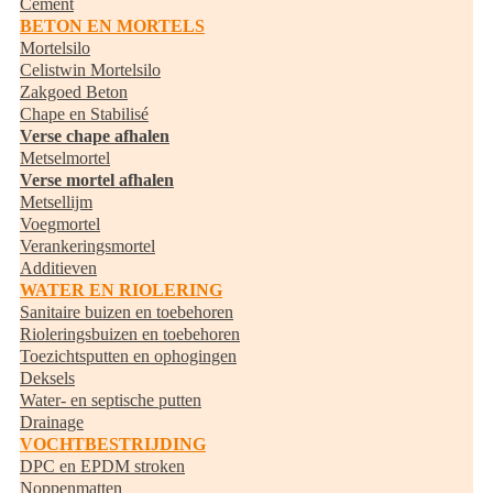
Cement
BETON EN MORTELS
Mortelsilo
Celistwin Mortelsilo
Zakgoed Beton
Chape en Stabilisé
Verse chape afhalen
Metselmortel
Verse mortel afhalen
Metsellijm
Voegmortel
Verankeringsmortel
Additieven
WATER EN RIOLERING
Sanitaire buizen en toebehoren
Rioleringsbuizen en toebehoren
Toezichtsputten en ophogingen
Deksels
Water- en septische putten
Drainage
VOCHTBESTRIJDING
DPC en EPDM stroken
Noppenmatten