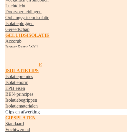
Luchtdicht
Doorvoer leidingen
Ophangsysteem isolatie
Isolatiepluggen
Gereedschap
GELUIDSISOLATIE
Accorub
Isover Party-Wall
Knauf Acoustifit
BUISISOLATIE
RANDISOLATIE
ISOLATIETIPS
Isolatiepremies
Isolatienorm
EPB-eisen
BEN-principes
Isolatiebegrippen
Isolatiematerialen
Gips en afwerking
GIPSPLATEN
Standaard
Vochtwerend