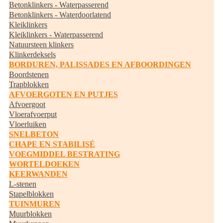
Betonklinkers - Waterpasserend
Betonklinkers - Waterdoorlatend
Kleiklinkers
Kleiklinkers - Waterpasserend
Natuursteen klinkers
Klinkerdeksels
BORDUREN, PALISSADES EN AFBOORDINGEN
Boordstenen
Trapblokken
AFVOERGOTEN EN PUTJES
Afvoergoot
Vloerafvoerput
Vloerluiken
SNELBETON
CHAPE EN STABILISÉ
VOEGMIDDEL BESTRATING
WORTELDOEKEN
KEERWANDEN
L-stenen
Stapelblokken
TUINMUREN
Muurblokken