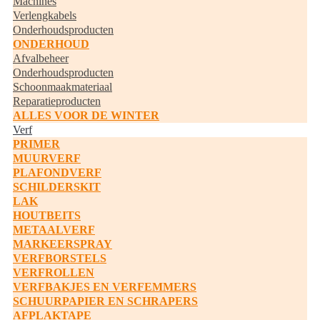
Machines
Verlengkabels
Onderhoudsproducten
ONDERHOUD
Afvalbeheer
Onderhoudsproducten
Schoonmaakmateriaal
Reparatieproducten
ALLES VOOR DE WINTER
Verf
PRIMER
MUURVERF
PLAFONDVERF
SCHILDERSKIT
LAK
HOUTBEITS
METAALVERF
MARKEERSPRAY
VERFBORSTELS
VERFROLLEN
VERFBAKJES EN VERFEMMERS
SCHUURPAPIER EN SCHRAPERS
AFPLAKTAPE