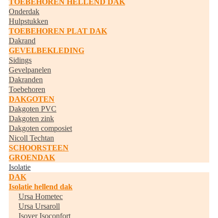
TOEBEHOREN HELLEND DAK
Onderdak
Hulpstukken
TOEBEHOREN PLAT DAK
Dakrand
GEVELBEKLEDING
Sidings
Gevelpanelen
Dakranden
Toebehoren
DAKGOTEN
Dakgoten PVC
Dakgoten zink
Dakgoten composiet
Nicoll Techtan
SCHOORSTEEN
GROENDAK
Isolatie
DAK
Isolatie hellend dak
Ursa Hometec
Ursa Ursaroll
Isover Isoconfort