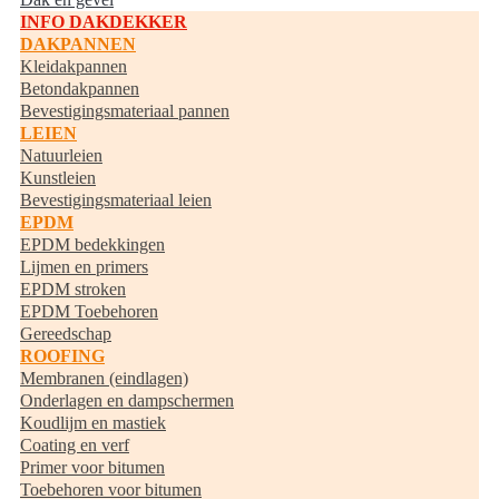
INFO DAKDEKKER
DAKPANNEN
Kleidakpannen
Betondakpannen
Bevestigingsmateriaal pannen
LEIEN
Natuurleien
Kunstleien
Bevestigingsmateriaal leien
EPDM
EPDM bedekkingen
Lijmen en primers
EPDM stroken
EPDM Toebehoren
Gereedschap
ROOFING
Membranen (eindlagen)
Onderlagen en dampschermen
Koudlijm en mastiek
Coating en verf
Primer voor bitumen
Toebehoren voor bitumen