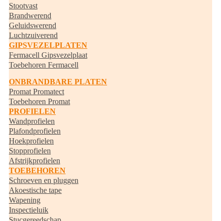
Stootvast
Brandwerend
Geluidswerend
Luchtzuiverend
GIPSVEZELPLATEN
Fermacell Gipsvezelplaat
Toebehoren Fermacell
ONBRANDBARE PLATEN
Promat Promatect
Toebehoren Promat
PROFIELEN
Wandprofielen
Plafondprofielen
Hoekprofielen
Stopprofielen
Afstrijkprofielen
TOEBEHOREN
Schroeven en pluggen
Akoestische tape
Wapening
Inspectieluik
Stucgereedschap