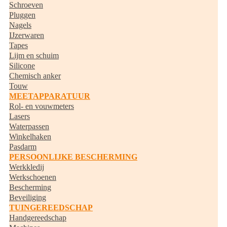
Schroeven
Pluggen
Nagels
IJzerwaren
Tapes
Lijm en schuim
Silicone
Chemisch anker
Touw
MEETAPPARATUUR
Rol- en vouwmeters
Lasers
Waterpassen
Winkelhaken
Pasdarm
PERSOONLIJKE BESCHERMING
Werkkledij
Werkschoenen
Bescherming
Beveiliging
TUINGEREEDSCHAP
Handgereedschap