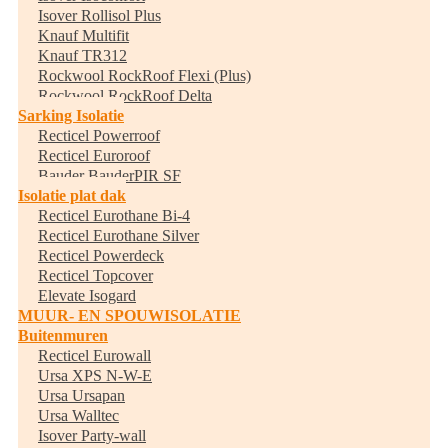
Isover Rollisol Plus
Knauf Multifit
Knauf TR312
Rockwool RockRoof Flexi (Plus)
Rockwool RockRoof Delta
Sarking Isolatie
Recticel Powerroof
Recticel Euroroof
Bauder BauderPIR SF
Isolatie plat dak
Recticel Eurothane Bi-4
Recticel Eurothane Silver
Recticel Powerdeck
Recticel Topcover
Elevate Isogard
MUUR- EN SPOUWISOLATIE
Buitenmuren
Recticel Eurowall
Ursa XPS N-W-E
Ursa Ursapan
Ursa Walltec
Isover Party-wall