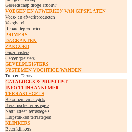
Gereedschap droge afbouw
VOEGEN EN AFWERKEN VAN GIPSPLATEN
Voeg- en afwerkproducten
Voegband
Reparatieproducten
PRIMERS
DAGKANTEN
ZAKGOED
Gipspleisters
Cementpleisters
GEVELPLEISTERS
SYSTEMEN VOCHTIGE WANDEN
Tuin en Terras
CATALOGUS & PRIJSLIJST
INFO TUINAANNEMER
TERRASTEGELS
Betonnen terrastegels
Keramische terrastegels
Natuursteen terrastegels
Hulpstukken terrastegels
KLINKERS
Betonklinkers