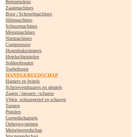
Betonmolens
Zaagmachines
Boor / Schroefmachines
Slijpmachines
Schuurmachines
Mengmachines
Nietmachines
Compressors
Hogedrukreinigers
Heteluchtpistolen
Soldeerbouten
Toebehoren
HANDGEREEDSCHAP
Hamers en beitels
Schroevendraaiers en sleutels
Zagen / messen / scharen
Vijlen, schuurgerief en schaven
Tangen
Pistolen
Gereedschapsets
Opbergsystemen
Metselgereedschap
Stucgereedschap