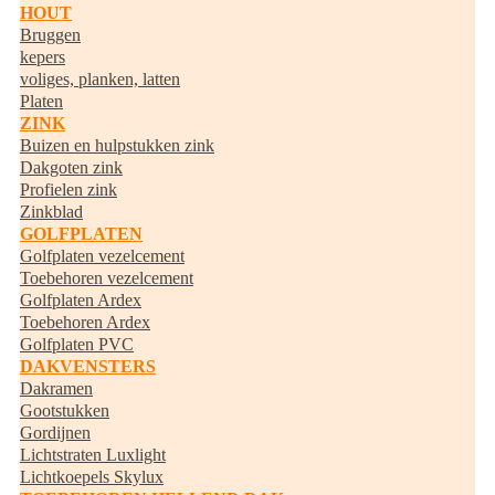
HOUT
Bruggen
kepers
voliges, planken, latten
Platen
ZINK
Buizen en hulpstukken zink
Dakgoten zink
Profielen zink
Zinkblad
GOLFPLATEN
Golfplaten vezelcement
Toebehoren vezelcement
Golfplaten Ardex
Toebehoren Ardex
Golfplaten PVC
DAKVENSTERS
Dakramen
Gootstukken
Gordijnen
Lichtstraten Luxlight
Lichtkoepels Skylux