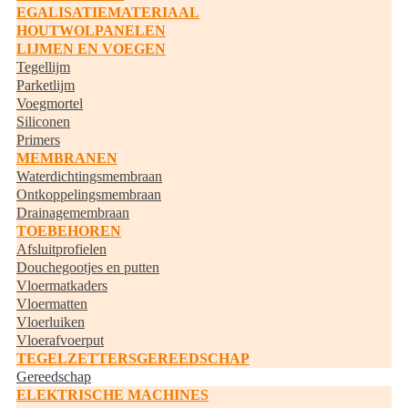
EGALISATIEMATERIAAL
HOUTWOLPANELEN
LIJMEN EN VOEGEN
Tegellijm
Parketlijm
Voegmortel
Siliconen
Primers
MEMBRANEN
Waterdichtingsmembraan
Ontkoppelingsmembraan
Drainagemembraan
TOEBEHOREN
Afsluitprofielen
Douchegootjes en putten
Vloermatkaders
Vloermatten
Vloerluiken
Vloerafvoerput
TEGELZETTERSGEREEDSCHAP
Gereedschap
ELEKTRISCHE MACHINES