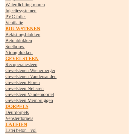
Waterdichting muren
Injectiesystemen
PVC folies
Ventilatie
BOUWSTENEN
Bekistingsblokken
Betonblokken
Snelbouw
Ytongblokken
GEVELSTEEN
Recuperatiesteen
Gevelstenen Wienerberger
Gevelstenen Vandersanden
Gevelsteen Floren
Gevelsteen Nelissen
Gevelsteen Vandemoortel
Gevelsteen Membruggen
DORPELS
Deurdorpels
Vensterdorpels
LATEIEN
Latei beton - vol