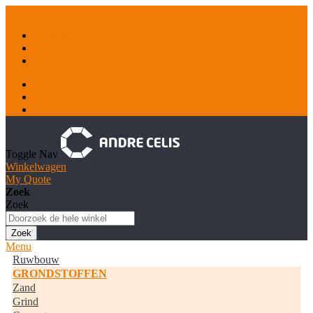
Ga naar de inhoud
Container & Recyclage
Natuursteen
Tankstations
Inloggen
Account aanmaken
Toggle Nav
Winkelwagen
My Quote
Zoek
Zoek
Zoek
Menu
Ruwbouw
GRONDSTOFFEN
Zand
Grind