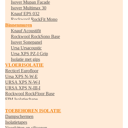
Isover Mupan Façade
Isover Multimax 30
Knauf EPS 032
Rockwool RockFit Mono
Binnenmuren
Knauf Acoustifit
Rockwool RockSono Base
Isover Sonepanel
Ursa Ursacoustic
Ursa XPS PZ-I Grip
Isolatie met gips
VLOERISOLATIE
Recticel Eurofloor
Ursa XPS N-W-E
URSA XPS N-W-I
URSA XPS N-III-I
Rockwool RockFloor Base
FIM Isolatiechape
Randisolatie
TOEBEHOREN ISOLATIE
Dampschermen
Isolatietapes
Voegkitten en siliconen