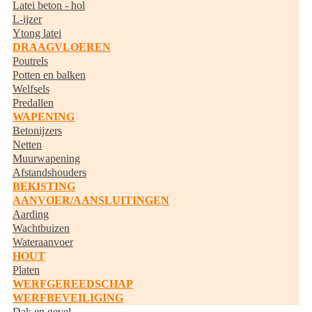
Latei beton - hol
L-ijzer
Ytong latei
DRAAGVLOEREN
Poutrels
Potten en balken
Welfsels
Predallen
WAPENING
Betonijzers
Netten
Muurwapening
Afstandshouders
BEKISTING
AANVOER/AANSLUITINGEN
Aarding
Wachtbuizen
Wateraanvoer
HOUT
Platen
WERFGEREEDSCHAP
WERFBEVEILIGING
Dak en gevel