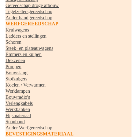
Gereedschap droge afbouw
Tegelzettersgereedschap
Ander handgereedschap
WERFGEREEDSCHAP
Kruiwagens
Ladders en stellingen
Schoren
Steek- en plateauwagens
Emmers en kuipen
Dekzeilen
Pompen
Bouwslang
Stofzuigers
Koelen / Verwarmen
Werklampen
Bouwradio's
Verlengkabels
Werkbanken
Hijsmateriaal
Spanband
Ander Werfgereedschap
BEVESTIGINGSMATERIAAL