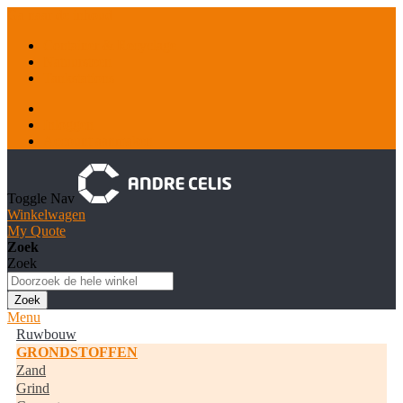
Ga naar de inhoud
Container & Recyclage
Natuursteen
Tankstations
Inloggen
Account aanmaken
Toggle Nav
Winkelwagen
My Quote
Zoek
Zoek
Zoek
Menu
Ruwbouw
GRONDSTOFFEN
Zand
Grind