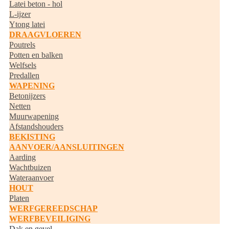
Latei beton - hol
L-ijzer
Ytong latei
DRAAGVLOEREN
Poutrels
Potten en balken
Welfsels
Predallen
WAPENING
Betonijzers
Netten
Muurwapening
Afstandshouders
BEKISTING
AANVOER/AANSLUITINGEN
Aarding
Wachtbuizen
Wateraanvoer
HOUT
Platen
WERFGEREEDSCHAP
WERFBEVEILIGING
Dak en gevel