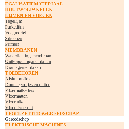
EGALISATIEMATERIAAL
HOUTWOLPANELEN
LIJMEN EN VOEGEN
Tegellijm
Parketlijm
Voegmortel
Siliconen
Primers
MEMBRANEN
Waterdichtingsmembraan
Ontkoppelingsmembraan
Drainagemembraan
TOEBEHOREN
Afsluitprofielen
Douchegootjes en putten
Vloermatkaders
Vloermatten
Vloerluiken
Vloerafvoerput
TEGELZETTERSGEREEDSCHAP
Gereedschap
ELEKTRISCHE MACHINES