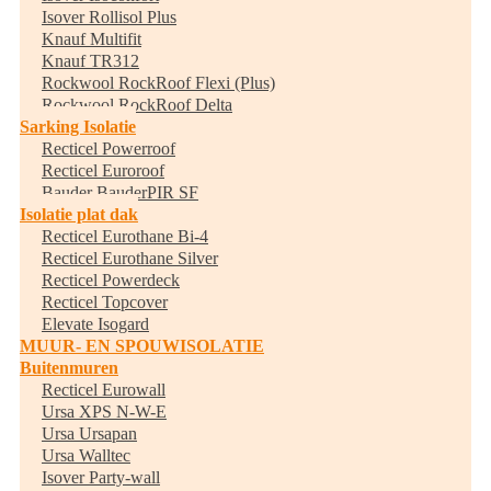
Isover Rollisol Plus
Knauf Multifit
Knauf TR312
Rockwool RockRoof Flexi (Plus)
Rockwool RockRoof Delta
Sarking Isolatie
Recticel Powerroof
Recticel Euroroof
Bauder BauderPIR SF
Isolatie plat dak
Recticel Eurothane Bi-4
Recticel Eurothane Silver
Recticel Powerdeck
Recticel Topcover
Elevate Isogard
MUUR- EN SPOUWISOLATIE
Buitenmuren
Recticel Eurowall
Ursa XPS N-W-E
Ursa Ursapan
Ursa Walltec
Isover Party-wall