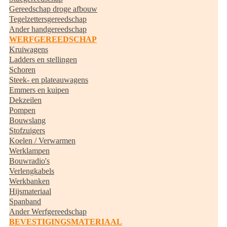
Gereedschap droge afbouw
Tegelzettersgereedschap
Ander handgereedschap
WERFGEREEDSCHAP
Kruiwagens
Ladders en stellingen
Schoren
Steek- en plateauwagens
Emmers en kuipen
Dekzeilen
Pompen
Bouwslang
Stofzuigers
Koelen / Verwarmen
Werklampen
Bouwradio's
Verlengkabels
Werkbanken
Hijsmateriaal
Spanband
Ander Werfgereedschap
BEVESTIGINGSMATERIAAL