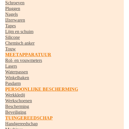
Schroeven
Pluggen
Nagels
IJzerwaren
Tapes
Lijm en schuim
Silicone
Chemisch anker
Touw
MEETAPPARATUUR
Rol- en vouwmeters
Lasers
Waterpassen
Winkelhaken
Pasdarm
PERSOONLIJKE BESCHERMING
Werkkledij
Werkschoenen
Bescherming
Beveiliging
TUINGEREEDSCHAP
Handgereedschap