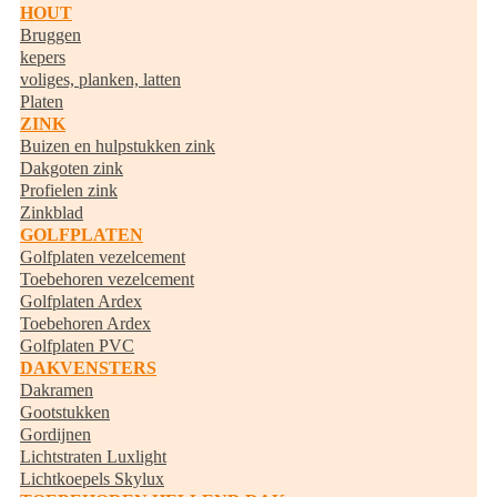
HOUT
Bruggen
kepers
voliges, planken, latten
Platen
ZINK
Buizen en hulpstukken zink
Dakgoten zink
Profielen zink
Zinkblad
GOLFPLATEN
Golfplaten vezelcement
Toebehoren vezelcement
Golfplaten Ardex
Toebehoren Ardex
Golfplaten PVC
DAKVENSTERS
Dakramen
Gootstukken
Gordijnen
Lichtstraten Luxlight
Lichtkoepels Skylux