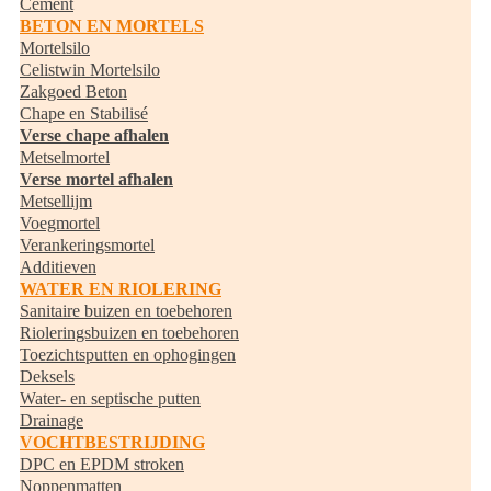
Cement
BETON EN MORTELS
Mortelsilo
Celistwin Mortelsilo
Zakgoed Beton
Chape en Stabilisé
Verse chape afhalen
Metselmortel
Verse mortel afhalen
Metsellijm
Voegmortel
Verankeringsmortel
Additieven
WATER EN RIOLERING
Sanitaire buizen en toebehoren
Rioleringsbuizen en toebehoren
Toezichtsputten en ophogingen
Deksels
Water- en septische putten
Drainage
VOCHTBESTRIJDING
DPC en EPDM stroken
Noppenmatten