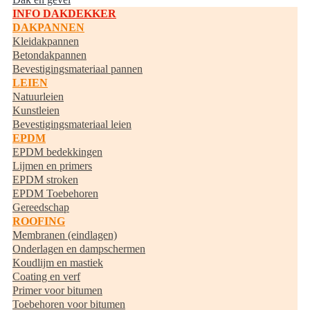
INFO DAKDEKKER
DAKPANNEN
Kleidakpannen
Betondakpannen
Bevestigingsmateriaal pannen
LEIEN
Natuurleien
Kunstleien
Bevestigingsmateriaal leien
EPDM
EPDM bedekkingen
Lijmen en primers
EPDM stroken
EPDM Toebehoren
Gereedschap
ROOFING
Membranen (eindlagen)
Onderlagen en dampschermen
Koudlijm en mastiek
Coating en verf
Primer voor bitumen
Toebehoren voor bitumen