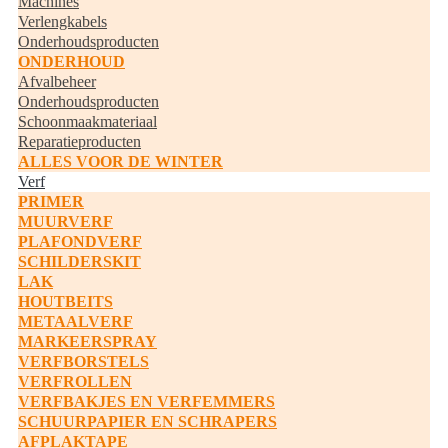
Machines
Verlengkabels
Onderhoudsproducten
ONDERHOUD
Afvalbeheer
Onderhoudsproducten
Schoonmaakmateriaal
Reparatieproducten
ALLES VOOR DE WINTER
Verf
PRIMER
MUURVERF
PLAFONDVERF
SCHILDERSKIT
LAK
HOUTBEITS
METAALVERF
MARKEERSPRAY
VERFBORSTELS
VERFROLLEN
VERFBAKJES EN VERFEMMERS
SCHUURPAPIER EN SCHRAPERS
AFPLAKTAPE