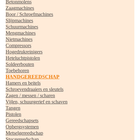
Betonmolens
Zaagmachines
Boor / Schroefmachines
Slijpmachines
Schuurmachines
Mengmachines
Nietmachines
Compressors
Hogedrukreinigers
Heteluchtpistolen
Soldeerbouten
Toebehoren
HANDGEREEDSCHAP
Hamers en beitels
Schroevendraaiers en sleutels
Zagen / messen / scharen
Vijlen, schuurgerief en schaven
Tangen
Pistolen
Gereedschapsets
Opbergsystemen
Metselgereedschap
Stucgereedschap