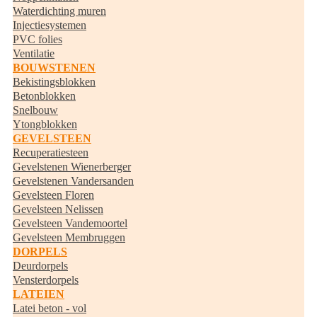
Waterdichting muren
Injectiesystemen
PVC folies
Ventilatie
BOUWSTENEN
Bekistingsblokken
Betonblokken
Snelbouw
Ytongblokken
GEVELSTEEN
Recuperatiesteen
Gevelstenen Wienerberger
Gevelstenen Vandersanden
Gevelsteen Floren
Gevelsteen Nelissen
Gevelsteen Vandemoortel
Gevelsteen Membruggen
DORPELS
Deurdorpels
Vensterdorpels
LATEIEN
Latei beton - vol