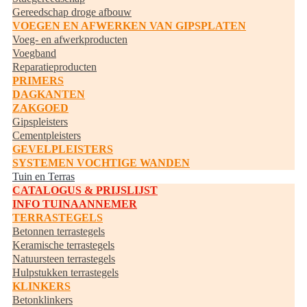
Gereedschap droge afbouw
VOEGEN EN AFWERKEN VAN GIPSPLATEN
Voeg- en afwerkproducten
Voegband
Reparatieproducten
PRIMERS
DAGKANTEN
ZAKGOED
Gipspleisters
Cementpleisters
GEVELPLEISTERS
SYSTEMEN VOCHTIGE WANDEN
Tuin en Terras
CATALOGUS & PRIJSLIJST
INFO TUINAANNEMER
TERRASTEGELS
Betonnen terrastegels
Keramische terrastegels
Natuursteen terrastegels
Hulpstukken terrastegels
KLINKERS
Betonklinkers