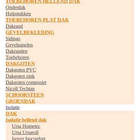
TOEBEHOREN HELLEND DAK
Onderdak
Hulpstukken
TOEBEHOREN PLAT DAK
Dakrand
GEVELBEKLEDING
Sidings
Gevelpanelen
Dakranden
Toebehoren
DAKGOTEN
Dakgoten PVC
Dakgoten zink
Dakgoten composiet
Nicoll Techtan
SCHOORSTEEN
GROENDAK
Isolatie
DAK
Isolatie hellend dak
Ursa Hometec
Ursa Ursaroll
Isover Isoconfort