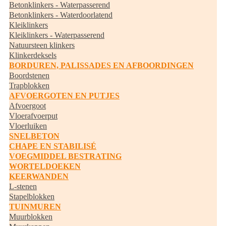
Betonklinkers - Waterpasserend
Betonklinkers - Waterdoorlatend
Kleiklinkers
Kleiklinkers - Waterpasserend
Natuursteen klinkers
Klinkerdeksels
BORDUREN, PALISSADES EN AFBOORDINGEN
Boordstenen
Trapblokken
AFVOERGOTEN EN PUTJES
Afvoergoot
Vloerafvoerput
Vloerluiken
SNELBETON
CHAPE EN STABILISÉ
VOEGMIDDEL BESTRATING
WORTELDOEKEN
KEERWANDEN
L-stenen
Stapelblokken
TUINMUREN
Muurblokken