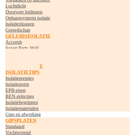
Luchtdicht
Doorvoer leidingen
Ophangsysteem isolatie
Isolatiepluggen
Gereedschap
GELUIDSISOLATIE
Accorub
Isover Party-Wall
Knauf Acoustifit
BUISISOLATIE
RANDISOLATIE
ISOLATIETIPS
Isolatiepremies
Isolatienorm
EPB-eisen
BEN-principes
Isolatiebegrippen
Isolatiematerialen
Gips en afwerking
GIPSPLATEN
Standaard
Vochtwerend