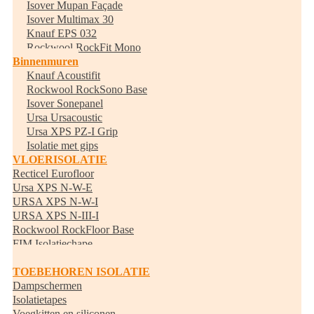
Isover Mupan Façade
Isover Multimax 30
Knauf EPS 032
Rockwool RockFit Mono
Binnenmuren
Knauf Acoustifit
Rockwool RockSono Base
Isover Sonepanel
Ursa Ursacoustic
Ursa XPS PZ-I Grip
Isolatie met gips
VLOERISOLATIE
Recticel Eurofloor
Ursa XPS N-W-E
URSA XPS N-W-I
URSA XPS N-III-I
Rockwool RockFloor Base
FIM Isolatiechape
Randisolatie
TOEBEHOREN ISOLATIE
Dampschermen
Isolatietapes
Voegkitten en siliconen