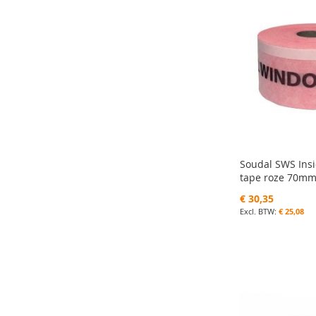
Soudal SWS Ins
tape roze 70m
€ 30,35
€ 25,08
In Winkelwagen
In Winkelwagen
In Winkelwagen