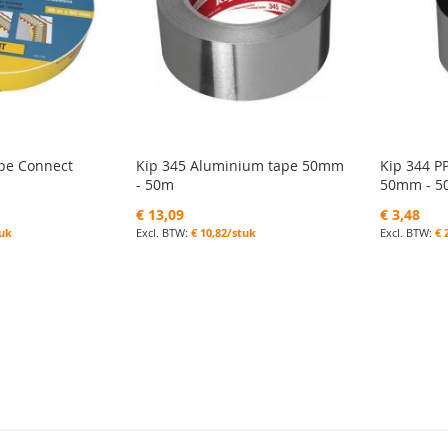
pe Connect
Kip 345 Aluminium tape 50mm
Kip 344 P
- 50m
50mm - 5
€ 13,09
€ 3,48
tuk
€ 10,82/stuk
€ 
 pagina
na
ende