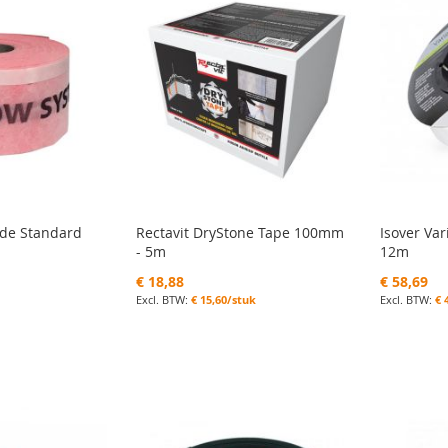
ide Standard
Rectavit DryStone Tape 100mm
Isover Va
m
- 5m
12m
€ 18,88
€ 58,69
€ 15,60/stuk
€ 