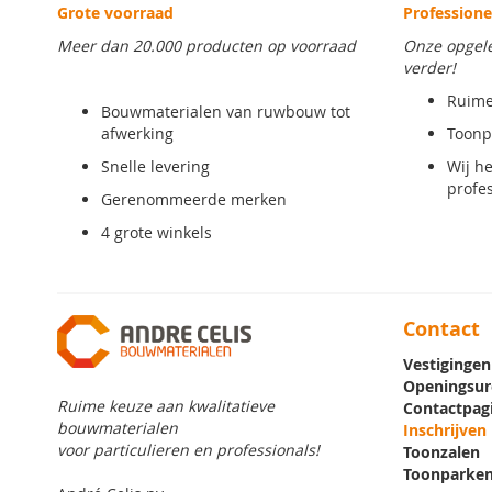
Grote voorraad
Professione
Meer dan 20.000 producten op voorraad
Onze opgele
verder!
Ruime
Bouwmaterialen van ruwbouw tot
afwerking
Toonp
Snelle levering
Wij he
profe
Gerenommeerde merken
4 grote winkels
Contact
Vestigingen
Openingsur
Ruime keuze aan kwalitatieve
Contactpag
bouwmaterialen
Inschrijven
voor particulieren en professionals!
Toonzalen
Toonparke