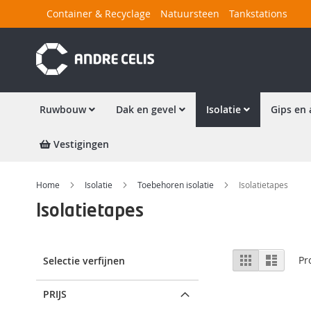
Ga
Container & Recyclage
Natuursteen
Tankstations
naar
de
inhoud
Ruwbouw
Dak en gevel
Isolatie
Gips en 
Vestigingen
Home
Isolatie
Toebehoren isolatie
Isolatietapes
Isolatietapes
Tonen
Foto-
Lijst
Pr
Selectie verfijnen
tabel
als
PRIJS