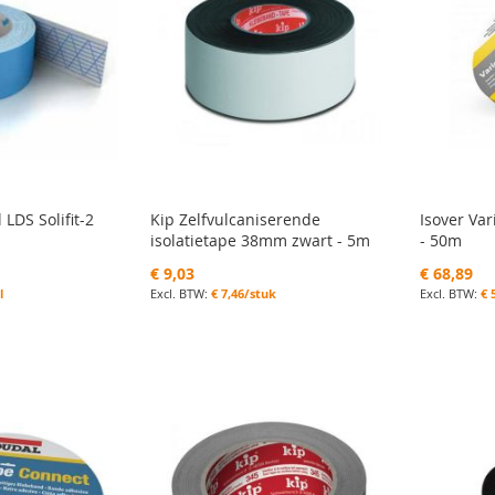
LDS Solifit-2
Kip Zelfvulcaniserende
Isover Va
isolatietape 38mm zwart - 5m
- 50m
€ 9,03
€ 68,89
l
€ 7,46/stuk
€ 