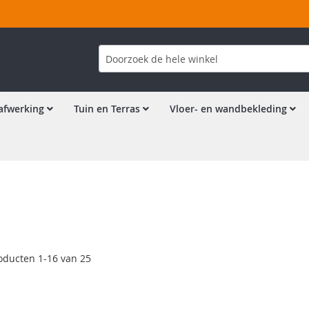
Zoek
afwerking
Tuin en Terras
Vloer- en wandbekleding
oducten
1
-
16
van
25