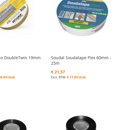
rio DoubleTwin 19mm
Soudal Soudatape Flex 60mm -
25m
€ 21,57
56,93/stuk
€ 17,83/stuk