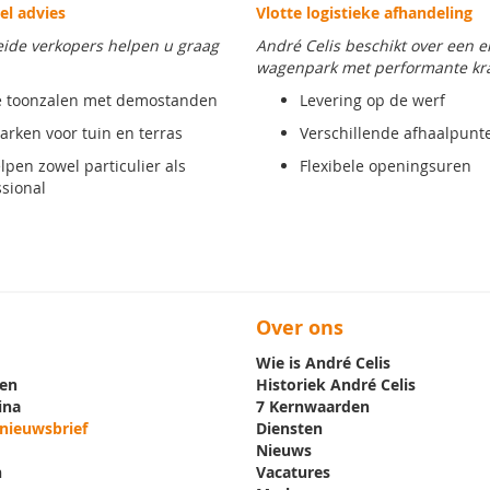
el advies
Vlotte logistieke afhandeling
ide verkopers helpen u graag
André Celis beschikt over een e
wagenpark met performante kr
 toonzalen met demostanden
Levering op de werf
arken voor tuin en terras
Verschillende afhaalpunt
lpen zowel particulier als
Flexibele openingsuren
ssional
Over ons
Wie is André Celis
en
Historiek André Celis
ina
7 Kernwaarden
 nieuwsbrief
Diensten
Nieuws
n
Vacatures