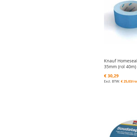
Knauf Homeseal 
35mm (rol 40m)
€ 30,29
€ 25,03/ro
In Winkelwagen
In Winkelwagen
In Winkelwagen
In Winkelwagen