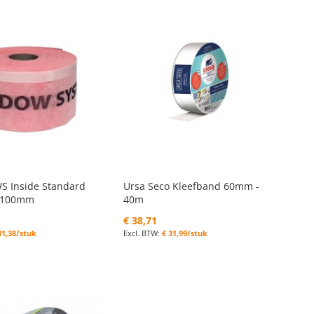
sortere
S Inside Standard
Ursa Seco Kleefband 60mm -
e 100mm
40m
€ 38,71
31,38/stuk
€ 31,99/stuk