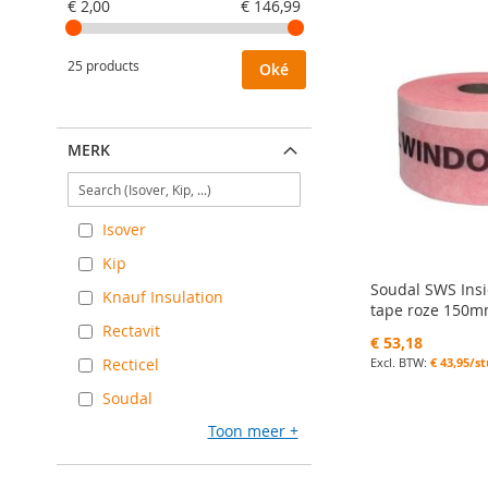
€ 2,00
€ 146,99
25 products
Oké
MERK
Isover
Kip
Soudal SWS Ins
Knauf Insulation
tape roze 150
Rectavit
€ 53,18
€ 43,95/s
Recticel
Soudal
In Winkelwagen
In Winkelwagen
In Winkelwagen
In Winkelwagen
Toon meer