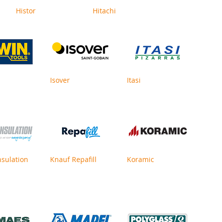
Histor
Hitachi
Isover
Itasi
nsulation
Knauf Repafill
Koramic