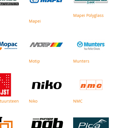
Mapei Polyglass
Mapei
Motip
Munters
atuursteen
Niko
NMC