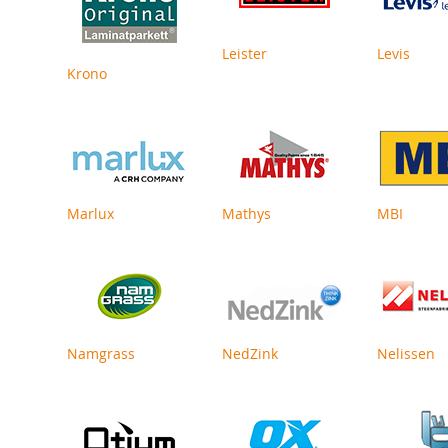
Leister
Levis
Krono
Marlux
Mathys
MBI
Namgrass
NedZink
Nelissen