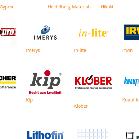
Gyproc
Heidelberg Materials
Hikoki
Imerys
in-lite
Irwin
Kip
Knauf I
Klober