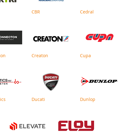
CBR
Cedral
ton
Creaton
Cupa
ics
Ducati
Dunlop