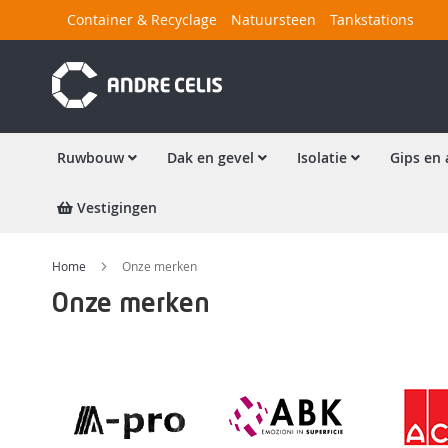
Ga
Container & Recyclage
Natuursteen
Tankstations
naar
de
inhoud
Ruwbouw
Dak en gevel
Isolatie
Gips en 
Vestigingen
Home
Onze merken
Onze merken