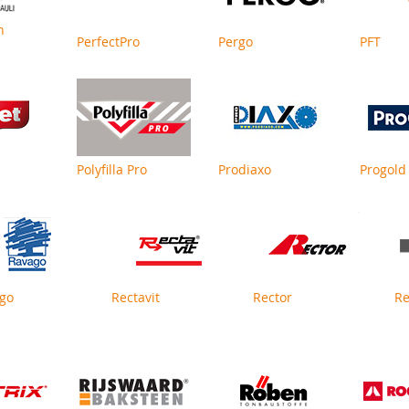
n
PerfectPro
Pergo
PFT
Polyfilla Pro
Prodiaxo
Progold
go
Rectavit
Rector
Re