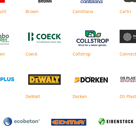
uhl
Brown
Cantillana
Cartri
den
Coeck
Collstrop
Connec
DeWalt
Dorken
DS Plast