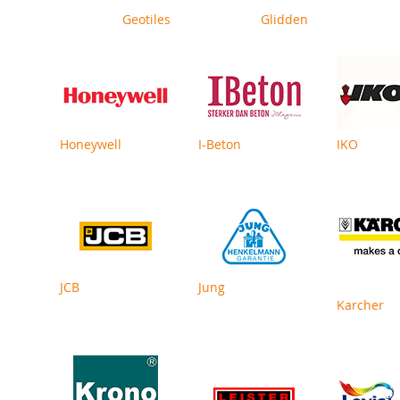
Geotiles
Glidden
Honeywell
I-Beton
IKO
JCB
Jung
Karcher