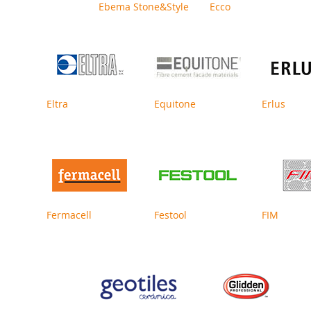
Ebema Stone&Style
Ecco
Eltra
Equitone
Erlus
Fermacell
Festool
FIM