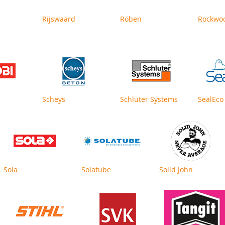
Rijswaard
Röben
Rockwo
Scheys
Schluter Systems
SealEco
Sola
Solatube
Solid John