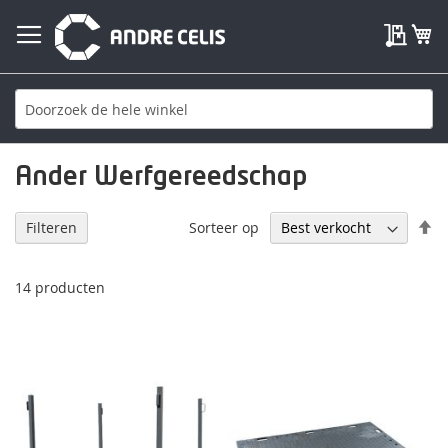
My Qu
W
Ander Werfgereedschap
V
Sorteer op
Filteren
h
na
la
14
producten
so