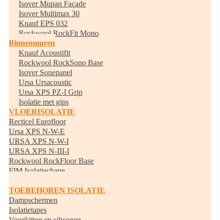
Isover Mupan Façade
Isover Multimax 30
Knauf EPS 032
Rockwool RockFit Mono
Binnenmuren
Knauf Acoustifit
Rockwool RockSono Base
Isover Sonepanel
Ursa Ursacoustic
Ursa XPS PZ-I Grip
Isolatie met gips
VLOERISOLATIE
Recticel Eurofloor
Ursa XPS N-W-E
URSA XPS N-W-I
URSA XPS N-III-I
Rockwool RockFloor Base
FIM Isolatiechape
Randisolatie
TOEBEHOREN ISOLATIE
Dampschermen
Isolatietapes
Voegkitten en siliconen