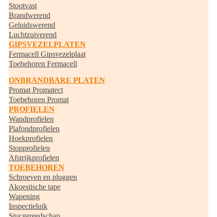
Stootvast
Brandwerend
Geluidswerend
Luchtzuiverend
GIPSVEZELPLATEN
Fermacell Gipsvezelplaat
Toebehoren Fermacell
ONBRANDBARE PLATEN
Promat Promatect
Toebehoren Promat
PROFIELEN
Wandprofielen
Plafondprofielen
Hoekprofielen
Stopprofielen
Afstrijkprofielen
TOEBEHOREN
Schroeven en pluggen
Akoestische tape
Wapening
Inspectieluik
Stucgereedschap