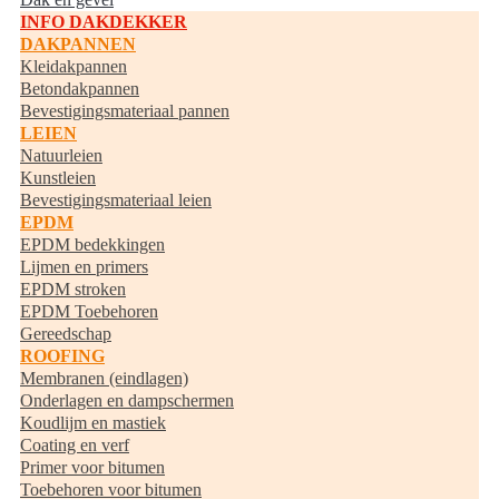
INFO DAKDEKKER
DAKPANNEN
Kleidakpannen
Betondakpannen
Bevestigingsmateriaal pannen
LEIEN
Natuurleien
Kunstleien
Bevestigingsmateriaal leien
EPDM
EPDM bedekkingen
Lijmen en primers
EPDM stroken
EPDM Toebehoren
Gereedschap
ROOFING
Membranen (eindlagen)
Onderlagen en dampschermen
Koudlijm en mastiek
Coating en verf
Primer voor bitumen
Toebehoren voor bitumen