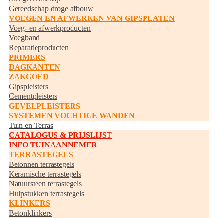
Gereedschap droge afbouw
VOEGEN EN AFWERKEN VAN GIPSPLATEN
Voeg- en afwerkproducten
Voegband
Reparatieproducten
PRIMERS
DAGKANTEN
ZAKGOED
Gipspleisters
Cementpleisters
GEVELPLEISTERS
SYSTEMEN VOCHTIGE WANDEN
Tuin en Terras
CATALOGUS & PRIJSLIJST
INFO TUINAANNEMER
TERRASTEGELS
Betonnen terrastegels
Keramische terrastegels
Natuursteen terrastegels
Hulpstukken terrastegels
KLINKERS
Betonklinkers