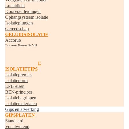
Luchtdicht
Doorvoer leidingen
Ophangsysteem isolatie
Isolatiepluggen
Gereedschap
GELUIDSISOLATIE
Accorub
Isover Party-Wall
Knauf Acoustifit
BUISISOLATIE
RANDISOLATIE
ISOLATIETIPS
Isolatiepremies
Isolatienorm
EPB-eisen
BEN-principes
Isolatiebegrippen
Isolatiematerialen
Gips en afwerking
GIPSPLATEN
Standaard
Vochtwerend