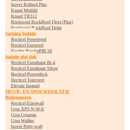
Isover Rollisol Plus
Knauf Multifit
Knauf TR312
Rockwool RockRoof Flexi (Plus)
Rockwool RockRoof Delta
Sarking Isolatie
Recticel Powerroof
Recticel Euroroof
Bauder BauderPIR SF
Isolatie plat dak
Recticel Eurothane Bi-4
Recticel Eurothane Silver
Recticel Powerdeck
Recticel Topcover
Elevate Isogard
MUUR- EN SPOUWISOLATIE
Buitenmuren
Recticel Eurowall
Ursa XPS N-W-E
Ursa Ursapan
Ursa Walltec
Isover Party-wall