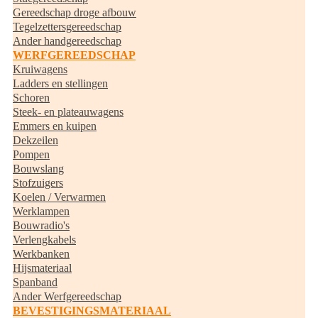
Gereedschap droge afbouw
Tegelzettersgereedschap
Ander handgereedschap
WERFGEREEDSCHAP
Kruiwagens
Ladders en stellingen
Schoren
Steek- en plateauwagens
Emmers en kuipen
Dekzeilen
Pompen
Bouwslang
Stofzuigers
Koelen / Verwarmen
Werklampen
Bouwradio's
Verlengkabels
Werkbanken
Hijsmateriaal
Spanband
Ander Werfgereedschap
BEVESTIGINGSMATERIAAL