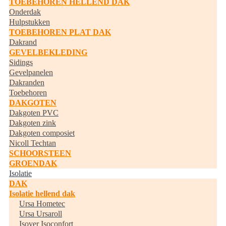
TOEBEHOREN HELLEND DAK
Onderdak
Hulpstukken
TOEBEHOREN PLAT DAK
Dakrand
GEVELBEKLEDING
Sidings
Gevelpanelen
Dakranden
Toebehoren
DAKGOTEN
Dakgoten PVC
Dakgoten zink
Dakgoten composiet
Nicoll Techtan
SCHOORSTEEN
GROENDAK
Isolatie
DAK
Isolatie hellend dak
Ursa Hometec
Ursa Ursaroll
Isover Isoconfort