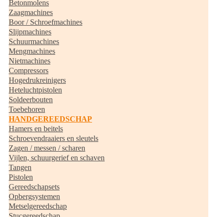
Betonmolens
Zaagmachines
Boor / Schroefmachines
Slijpmachines
Schuurmachines
Mengmachines
Nietmachines
Compressors
Hogedrukreinigers
Heteluchtpistolen
Soldeerbouten
Toebehoren
HANDGEREEDSCHAP
Hamers en beitels
Schroevendraaiers en sleutels
Zagen / messen / scharen
Vijlen, schuurgerief en schaven
Tangen
Pistolen
Gereedschapsets
Opbergsystemen
Metselgereedschap
Stucgereedschap