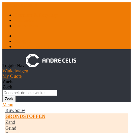
Ga naar de inhoud
Container & Recyclage
Natuursteen
Tankstations
Inloggen
Account aanmaken
Toggle Nav
Winkelwagen
My Quote
Zoek
Zoek
Zoek
Menu
Ruwbouw
GRONDSTOFFEN
Zand
Grind