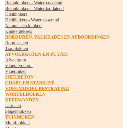
Betonklinkers - Waterpasserend
Betonklinkers - Waterdoorlatend
Kleiklinkers
Kleiklinkers - Waterpasserend
Natuursteen klinkers
Klinkerdeksels
BORDUREN, PALISSADES EN AFBOORDINGEN
Boordstenen
Trapblokken
AFVOERGOTEN EN PUTJES
Afvoergoot
Vloerafvoerput
Vloerluiken
SNELBETON
CHAPE EN STABILISÉ
VOEGMIDDEL BESTRATING
WORTELDOEKEN
KEERWANDEN
L-stenen
Stapelblokken
TUINMUREN
Muurblokken