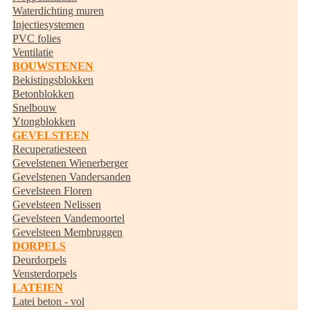
Waterdichting muren
Injectiesystemen
PVC folies
Ventilatie
BOUWSTENEN
Bekistingsblokken
Betonblokken
Snelbouw
Ytongblokken
GEVELSTEEN
Recuperatiesteen
Gevelstenen Wienerberger
Gevelstenen Vandersanden
Gevelsteen Floren
Gevelsteen Nelissen
Gevelsteen Vandemoortel
Gevelsteen Membruggen
DORPELS
Deurdorpels
Vensterdorpels
LATEIEN
Latei beton - vol