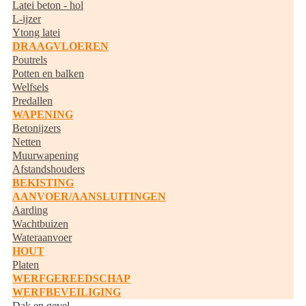
Latei beton - hol
L-ijzer
Ytong latei
DRAAGVLOEREN
Poutrels
Potten en balken
Welfsels
Predallen
WAPENING
Betonijzers
Netten
Muurwapening
Afstandshouders
BEKISTING
AANVOER/AANSLUITINGEN
Aarding
Wachtbuizen
Wateraanvoer
HOUT
Platen
WERFGEREEDSCHAP
WERFBEVEILIGING
Dak en gevel