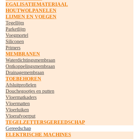
EGALISATIEMATERIAAL
HOUTWOLPANELEN
LIJMEN EN VOEGEN
Tegellijm
Parketlijm
Voegmortel
Siliconen
Primers
MEMBRANEN
Waterdichtingsmembraan
Ontkoppelingsmembraan
Drainagemembraan
TOEBEHOREN
Afsluitprofielen
Douchegootjes en putten
Vloermatkaders
Vloermatten
Vloerluiken
Vloerafvoerput
TEGELZETTERSGEREEDSCHAP
Gereedschap
ELEKTRISCHE MACHINES