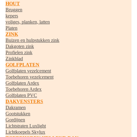
HOUT
Bruggen
kepers
voliges, planken, latten
Platen
ZINK
Buizen en hulpstukken zink
Dakgoten zink
Profielen zink
Zinkblad
GOLFPLATEN
Golfplaten vezelcement
Toebehoren vezelcement
Golfplaten Ardex
Toebehoren Ardex
Golfplaten PVC
DAKVENSTERS
Dakramen
Gootstukken
Gordijnen
Lichtstraten Luxlight
Lichtkoepels Skylux