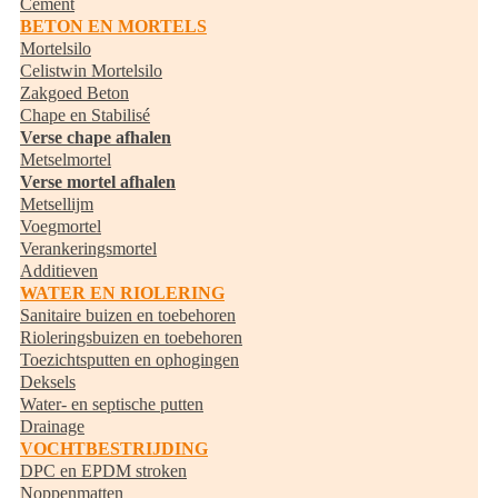
Cement
BETON EN MORTELS
Mortelsilo
Celistwin Mortelsilo
Zakgoed Beton
Chape en Stabilisé
Verse chape afhalen
Metselmortel
Verse mortel afhalen
Metsellijm
Voegmortel
Verankeringsmortel
Additieven
WATER EN RIOLERING
Sanitaire buizen en toebehoren
Rioleringsbuizen en toebehoren
Toezichtsputten en ophogingen
Deksels
Water- en septische putten
Drainage
VOCHTBESTRIJDING
DPC en EPDM stroken
Noppenmatten