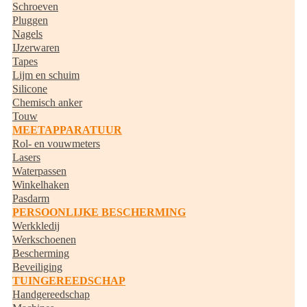
Schroeven
Pluggen
Nagels
IJzerwaren
Tapes
Lijm en schuim
Silicone
Chemisch anker
Touw
MEETAPPARATUUR
Rol- en vouwmeters
Lasers
Waterpassen
Winkelhaken
Pasdarm
PERSOONLIJKE BESCHERMING
Werkkledij
Werkschoenen
Bescherming
Beveiliging
TUINGEREEDSCHAP
Handgereedschap