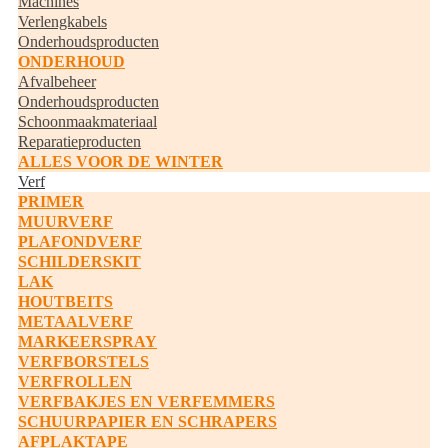
Machines
Verlengkabels
Onderhoudsproducten
ONDERHOUD
Afvalbeheer
Onderhoudsproducten
Schoonmaakmateriaal
Reparatieproducten
ALLES VOOR DE WINTER
Verf
PRIMER
MUURVERF
PLAFONDVERF
SCHILDERSKIT
LAK
HOUTBEITS
METAALVERF
MARKEERSPRAY
VERFBORSTELS
VERFROLLEN
VERFBAKJES EN VERFEMMERS
SCHUURPAPIER EN SCHRAPERS
AFPLAKTAPE