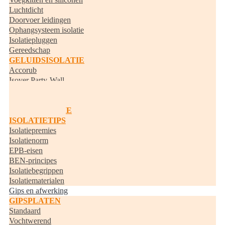
Luchtdicht
Doorvoer leidingen
Ophangsysteem isolatie
Isolatiepluggen
Gereedschap
GELUIDSISOLATIE
Accorub
Isover Party-Wall
Knauf Acoustifit
BUISISOLATIE
RANDISOLATIE
ISOLATIETIPS
Isolatiepremies
Isolatienorm
EPB-eisen
BEN-principes
Isolatiebegrippen
Isolatiematerialen
Gips en afwerking
GIPSPLATEN
Standaard
Vochtwerend