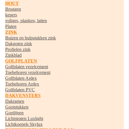
HOUT
Bruggen
kepers
voliges, planken, latten
Platen
ZINK
Buizen en hulpstukken zink
Dakgoten zink
Profielen zink
Zinkblad
GOLFPLATEN
Golfplaten vezelcement
Toebehoren vezelcement
Golfplaten Ardex
Toebehoren Ardex
Golfplaten PVC
DAKVENSTERS
Dakramen
Gootstukken
Gordijnen
Lichtstraten Luxlight
Lichtkoepels Skylux