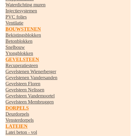
Waterdichting muren
Injectiesystemen
PVC folies
Ventilatie
BOUWSTENEN
Bekistingsblokken
Betonblokken
Snelbouw
Ytongblokken
GEVELSTEEN
Recuperatiesteen
Gevelstenen Wienerberger
Gevelstenen Vandersanden
Gevelsteen Floren
Gevelsteen Nelissen
Gevelsteen Vandemoortel
Gevelsteen Membruggen
DORPELS
Deurdorpels
Vensterdorpels
LATEIEN
Latei beton - vol