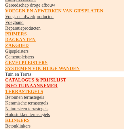
Gereedschap droge afbouw
VOEGEN EN AFWERKEN VAN GIPSPLATEN
Voeg- en afwerkproducten
Voegband
Reparatieproducten
PRIMERS
DAGKANTEN
ZAKGOED
Gipspleisters
Cementpleisters
GEVELPLEISTERS
SYSTEMEN VOCHTIGE WANDEN
Tuin en Terras
CATALOGUS & PRIJSLIJST
INFO TUINAANNEMER
TERRASTEGELS
Betonnen terrastegels
Keramische terrastegels
Natuursteen terrastegels
Hulpstukken terrastegels
KLINKERS
Betonklinkers