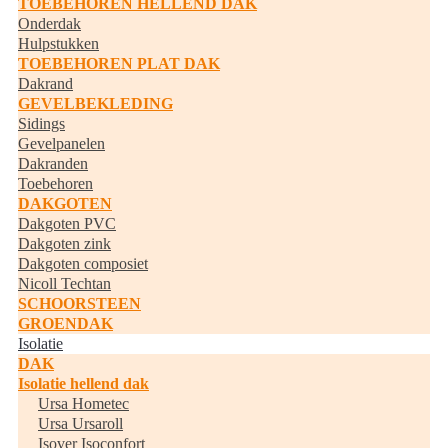
TOEBEHOREN HELLEND DAK
Onderdak
Hulpstukken
TOEBEHOREN PLAT DAK
Dakrand
GEVELBEKLEDING
Sidings
Gevelpanelen
Dakranden
Toebehoren
DAKGOTEN
Dakgoten PVC
Dakgoten zink
Dakgoten composiet
Nicoll Techtan
SCHOORSTEEN
GROENDAK
Isolatie
DAK
Isolatie hellend dak
Ursa Hometec
Ursa Ursaroll
Isover Isoconfort