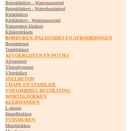
Betonklinkers - Waterpasserend
Betonklinkers - Waterdoorlatend
Kleiklinkers
Kleiklinkers - Waterpasserend
Natuursteen klinkers
Klinkerdeksels
BORDUREN, PALISSADES EN AFBOORDINGEN
Boordstenen
Trapblokken
AFVOERGOTEN EN PUTJES
Afvoergoot
Vloerafvoerput
Vloerluiken
SNELBETON
CHAPE EN STABILISÉ
VOEGMIDDEL BESTRATING
WORTELDOEKEN
KEERWANDEN
L-stenen
Stapelblokken
TUINMUREN
Muurblokken