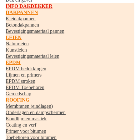
INFO DAKDEKKER
DAKPANNEN
Kleidakpannen
Betondakpannen
Bevestigingsmateriaal pannen
LEIEN
Natuurleien
Kunstleien
Bevestigingsmateriaal leien
EPDM
EPDM bedekkingen
Lijmen en primers
EPDM stroken
EPDM Toebehoren
Gereedschap
ROOFING
Membranen (eindlagen)
Onderlagen en dampschermen
Koudlijm en mastiek
Coating en verf
Primer voor bitumen
Toebehoren voor bitumen