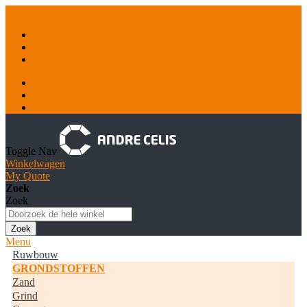
Ga naar de inhoud
Container & Recyclage
Natuursteen
Tankstations
Inloggen
Account aanmaken
Toggle Nav
Winkelwagen
My Quote
Zoek
Zoek
Zoek
Menu
Ruwbouw
GRONDSTOFFEN
Zand
Grind