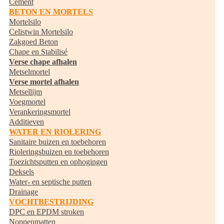
Cement
BETON EN MORTELS
Mortelsilo
Celistwin Mortelsilo
Zakgoed Beton
Chape en Stabilisé
Verse chape afhalen
Metselmortel
Verse mortel afhalen
Metsellijm
Voegmortel
Verankeringsmortel
Additieven
WATER EN RIOLERING
Sanitaire buizen en toebehoren
Rioleringsbuizen en toebehoren
Toezichtsputten en ophogingen
Deksels
Water- en septische putten
Drainage
VOCHTBESTRIJDING
DPC en EPDM stroken
Noppenmatten