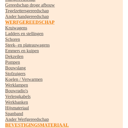
Gereedschap droge afbouw
Tegelzettersgereedschap
Ander handgereedschap
WERFGEREEDSCHAP
Kruiwagens
Ladders en stellingen
Schoren
Steek- en plateauwagens
Emmers en kuipen
Dekzeilen
Pompen
Bouwslang
Stofzuigers
Koelen / Verwarmen
Werklampen
Bouwradio's
Verlengkabels
Werkbanken
Hijsmateriaal
Spanband
Ander Werfgereedschap
BEVESTIGINGSMATERIAAL