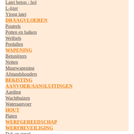
Latei beton - hol
L-ijzer
Ytong latei
DRAAGVLOEREN
Poutrels
Potten en balken
Welfsels
Predallen
WAPENING
Betonijzers
Netten
Muurwapening
Afstandshouders
BEKISTING
AANVOER/AANSLUITINGEN
Aarding
Wachtbuizen
Wateraanvoer
HOUT
Platen
WERFGEREEDSCHAP
WERFBEVEILIGING
Dak en gevel