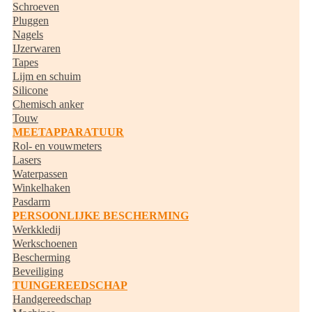
Schroeven
Pluggen
Nagels
IJzerwaren
Tapes
Lijm en schuim
Silicone
Chemisch anker
Touw
MEETAPPARATUUR
Rol- en vouwmeters
Lasers
Waterpassen
Winkelhaken
Pasdarm
PERSOONLIJKE BESCHERMING
Werkkledij
Werkschoenen
Bescherming
Beveiliging
TUINGEREEDSCHAP
Handgereedschap