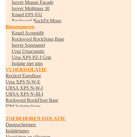
Isover Mupan Façade
Isover Multimax 30
Knauf EPS 032
Rockwool RockFit Mono
Binnenmuren
Knauf Acoustifit
Rockwool RockSono Base
Isover Sonepanel
Ursa Ursacoustic
Ursa XPS PZ-I Grip
Isolatie met gips
VLOERISOLATIE
Recticel Eurofloor
Ursa XPS N-W-E
URSA XPS N-W-I
URSA XPS N-III-I
Rockwool RockFloor Base
FIM Isolatiechape
Randisolatie
TOEBEHOREN ISOLATIE
Dampschermen
Isolatietapes
Voegkitten en siliconen