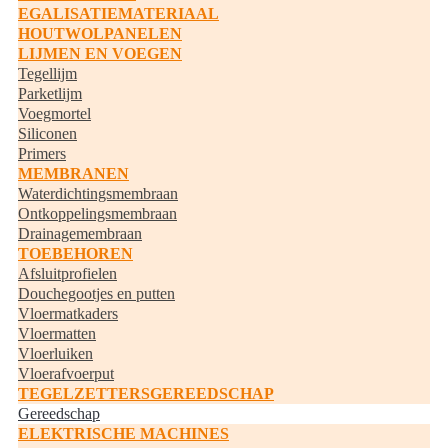
EGALISATIEMATERIAAL
HOUTWOLPANELEN
LIJMEN EN VOEGEN
Tegellijm
Parketlijm
Voegmortel
Siliconen
Primers
MEMBRANEN
Waterdichtingsmembraan
Ontkoppelingsmembraan
Drainagemembraan
TOEBEHOREN
Afsluitprofielen
Douchegootjes en putten
Vloermatkaders
Vloermatten
Vloerluiken
Vloerafvoerput
TEGELZETTERSGEREEDSCHAP
Gereedschap
ELEKTRISCHE MACHINES