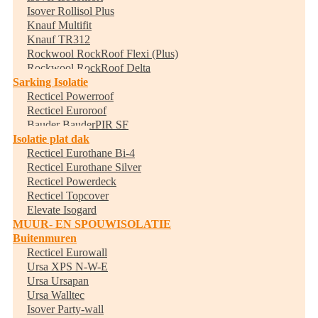
Isover Rollisol Plus
Knauf Multifit
Knauf TR312
Rockwool RockRoof Flexi (Plus)
Rockwool RockRoof Delta
Sarking Isolatie
Recticel Powerroof
Recticel Euroroof
Bauder BauderPIR SF
Isolatie plat dak
Recticel Eurothane Bi-4
Recticel Eurothane Silver
Recticel Powerdeck
Recticel Topcover
Elevate Isogard
MUUR- EN SPOUWISOLATIE
Buitenmuren
Recticel Eurowall
Ursa XPS N-W-E
Ursa Ursapan
Ursa Walltec
Isover Party-wall