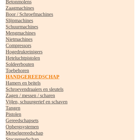
Betonmolens
Zaagmachines
Boor / Schroefmachines
Slijpmachines
Schuurmachines
Mengmachines
Nietmachines
Compressors
Hogedrukreinigers
Heteluchtpistolen
Soldeerbouten
Toebehoren
HANDGEREEDSCHAP
Hamers en beitels
Schroevendraaiers en sleutels
Zagen / messen / scharen
Vijlen, schuurgerief en schaven
Tangen
Pistolen
Gereedschapsets
Opbergsystemen
Metselgereedschap
Stucgereedschap