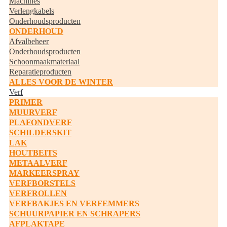
Machines
Verlengkabels
Onderhoudsproducten
ONDERHOUD
Afvalbeheer
Onderhoudsproducten
Schoonmaakmateriaal
Reparatieproducten
ALLES VOOR DE WINTER
Verf
PRIMER
MUURVERF
PLAFONDVERF
SCHILDERSKIT
LAK
HOUTBEITS
METAALVERF
MARKEERSPRAY
VERFBORSTELS
VERFROLLEN
VERFBAKJES EN VERFEMMERS
SCHUURPAPIER EN SCHRAPERS
AFPLAKTAPE