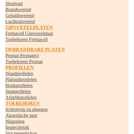
Stootvast
Brandwerend
Geluidswerend
Luchtzuiverend
GIPSVEZELPLATEN
Fermacell Gipsvezelplaat
Toebehoren Fermacell
ONBRANDBARE PLATEN
Promat Promatect
Toebehoren Promat
PROFIELEN
Wandprofielen
Plafondprofielen
Hoekprofielen
Stopprofielen
Afstrijkprofielen
TOEBEHOREN
Schroeven en pluggen
Akoestische tape
Wapening
Inspectieluik
Stucgereedschap