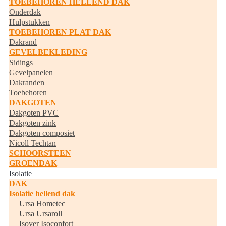
TOEBEHOREN HELLEND DAK
Onderdak
Hulpstukken
TOEBEHOREN PLAT DAK
Dakrand
GEVELBEKLEDING
Sidings
Gevelpanelen
Dakranden
Toebehoren
DAKGOTEN
Dakgoten PVC
Dakgoten zink
Dakgoten composiet
Nicoll Techtan
SCHOORSTEEN
GROENDAK
Isolatie
DAK
Isolatie hellend dak
Ursa Hometec
Ursa Ursaroll
Isover Isoconfort