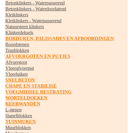
Betonklinkers - Waterpasserend
Betonklinkers - Waterdoorlatend
Kleiklinkers
Kleiklinkers - Waterpasserend
Natuursteen klinkers
Klinkerdeksels
BORDUREN, PALISSADES EN AFBOORDINGEN
Boordstenen
Trapblokken
AFVOERGOTEN EN PUTJES
Afvoergoot
Vloerafvoerput
Vloerluiken
SNELBETON
CHAPE EN STABILISÉ
VOEGMIDDEL BESTRATING
WORTELDOEKEN
KEERWANDEN
L-stenen
Stapelblokken
TUINMUREN
Muurblokken