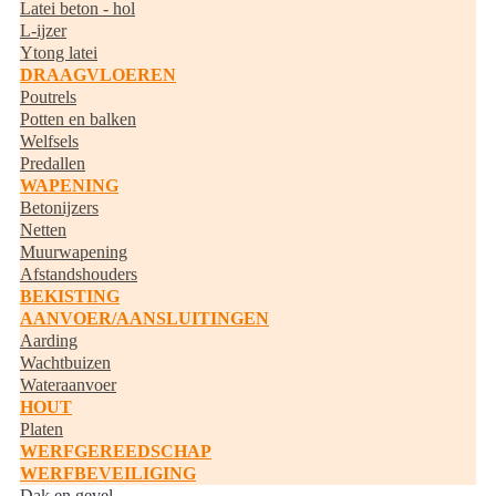
Latei beton - hol
L-ijzer
Ytong latei
DRAAGVLOEREN
Poutrels
Potten en balken
Welfsels
Predallen
WAPENING
Betonijzers
Netten
Muurwapening
Afstandshouders
BEKISTING
AANVOER/AANSLUITINGEN
Aarding
Wachtbuizen
Wateraanvoer
HOUT
Platen
WERFGEREEDSCHAP
WERFBEVEILIGING
Dak en gevel