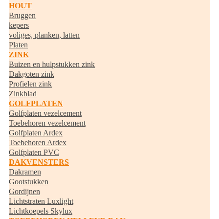
HOUT
Bruggen
kepers
voliges, planken, latten
Platen
ZINK
Buizen en hulpstukken zink
Dakgoten zink
Profielen zink
Zinkblad
GOLFPLATEN
Golfplaten vezelcement
Toebehoren vezelcement
Golfplaten Ardex
Toebehoren Ardex
Golfplaten PVC
DAKVENSTERS
Dakramen
Gootstukken
Gordijnen
Lichtstraten Luxlight
Lichtkoepels Skylux