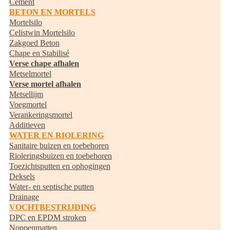
Cement
BETON EN MORTELS
Mortelsilo
Celistwin Mortelsilo
Zakgoed Beton
Chape en Stabilisé
Verse chape afhalen
Metselmortel
Verse mortel afhalen
Metsellijm
Voegmortel
Verankeringsmortel
Additieven
WATER EN RIOLERING
Sanitaire buizen en toebehoren
Rioleringsbuizen en toebehoren
Toezichtsputten en ophogingen
Deksels
Water- en septische putten
Drainage
VOCHTBESTRIJDING
DPC en EPDM stroken
Noppenmatten