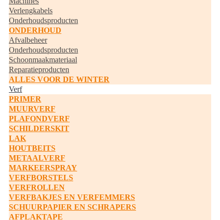
Machines
Verlengkabels
Onderhoudsproducten
ONDERHOUD
Afvalbeheer
Onderhoudsproducten
Schoonmaakmateriaal
Reparatieproducten
ALLES VOOR DE WINTER
Verf
PRIMER
MUURVERF
PLAFONDVERF
SCHILDERSKIT
LAK
HOUTBEITS
METAALVERF
MARKEERSPRAY
VERFBORSTELS
VERFROLLEN
VERFBAKJES EN VERFEMMERS
SCHUURPAPIER EN SCHRAPERS
AFPLAKTAPE