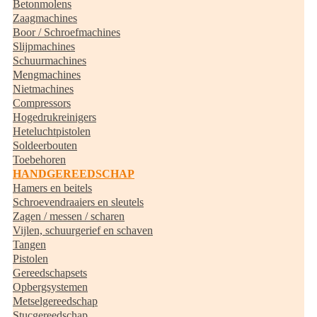
Betonmolens
Zaagmachines
Boor / Schroefmachines
Slijpmachines
Schuurmachines
Mengmachines
Nietmachines
Compressors
Hogedrukreinigers
Heteluchtpistolen
Soldeerbouten
Toebehoren
HANDGEREEDSCHAP
Hamers en beitels
Schroevendraaiers en sleutels
Zagen / messen / scharen
Vijlen, schuurgerief en schaven
Tangen
Pistolen
Gereedschapsets
Opbergsystemen
Metselgereedschap
Stucgereedschap