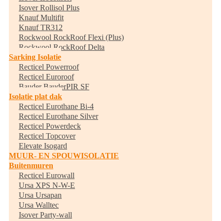
Isover Rollisol Plus
Knauf Multifit
Knauf TR312
Rockwool RockRoof Flexi (Plus)
Rockwool RockRoof Delta
Sarking Isolatie
Recticel Powerroof
Recticel Euroroof
Bauder BauderPIR SF
Isolatie plat dak
Recticel Eurothane Bi-4
Recticel Eurothane Silver
Recticel Powerdeck
Recticel Topcover
Elevate Isogard
MUUR- EN SPOUWISOLATIE
Buitenmuren
Recticel Eurowall
Ursa XPS N-W-E
Ursa Ursapan
Ursa Walltec
Isover Party-wall