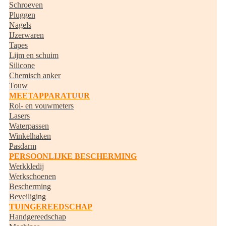
Schroeven
Pluggen
Nagels
IJzerwaren
Tapes
Lijm en schuim
Silicone
Chemisch anker
Touw
MEETAPPARATUUR
Rol- en vouwmeters
Lasers
Waterpassen
Winkelhaken
Pasdarm
PERSOONLIJKE BESCHERMING
Werkkledij
Werkschoenen
Bescherming
Beveiliging
TUINGEREEDSCHAP
Handgereedschap