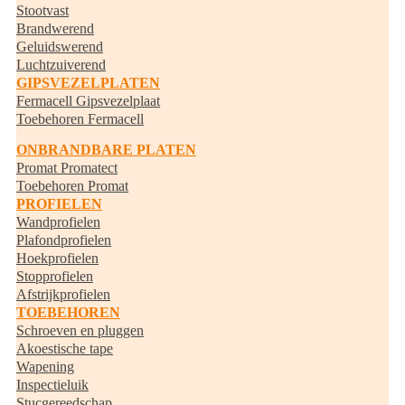
Stootvast
Brandwerend
Geluidswerend
Luchtzuiverend
GIPSVEZELPLATEN
Fermacell Gipsvezelplaat
Toebehoren Fermacell
ONBRANDBARE PLATEN
Promat Promatect
Toebehoren Promat
PROFIELEN
Wandprofielen
Plafondprofielen
Hoekprofielen
Stopprofielen
Afstrijkprofielen
TOEBEHOREN
Schroeven en pluggen
Akoestische tape
Wapening
Inspectieluik
Stucgereedschap