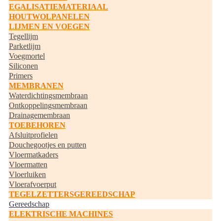
EGALISATIEMATERIAAL
HOUTWOLPANELEN
LIJMEN EN VOEGEN
Tegellijm
Parketlijm
Voegmortel
Siliconen
Primers
MEMBRANEN
Waterdichtingsmembraan
Ontkoppelingsmembraan
Drainagemembraan
TOEBEHOREN
Afsluitprofielen
Douchegootjes en putten
Vloermatkaders
Vloermatten
Vloerluiken
Vloerafvoerput
TEGELZETTERSGEREEDSCHAP
Gereedschap
ELEKTRISCHE MACHINES