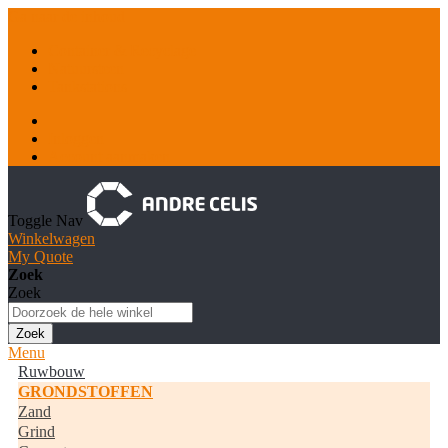
Ga naar de inhoud
Container & Recyclage
Natuursteen
Tankstations
Inloggen
Account aanmaken
Toggle Nav
Winkelwagen
My Quote
Zoek
Zoek
Zoek
Menu
Ruwbouw
GRONDSTOFFEN
Zand
Grind