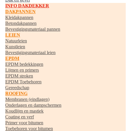
INFO DAKDEKKER
DAKPANNEN
Kleidakpannen
Betondakpannen
Bevestigingsmateriaal pannen
LEIEN
Natuurleien
Kunstleien
Bevestigingsmateriaal leien
EPDM
EPDM bedekkingen
Lijmen en primers
EPDM stroken
EPDM Toebehoren
Gereedschap
ROOFING
Membranen (eindlagen)
Onderlagen en dampschermen
Koudlijm en mastiek
Coating en verf
Primer voor bitumen
Toebehoren voor bitumen