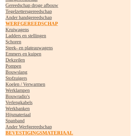
Gereedschap droge afbouw
Tegelzettersgereedschap
Ander handgereedschap
WERFGEREEDSCHAP
Kruiwagens
Ladders en stellingen
Schoren
Steek- en plateauwagens
Emmers en kuipen
Dekzeilen
Pompen
Bouwslang
Stofzuigers
Koelen / Verwarmen
Werklampen
Bouwradio's
Verlengkabels
Werkbanken
Hijsmateriaal
Spanband
Ander Werfgereedschap
BEVESTIGINGSMATERIAAL