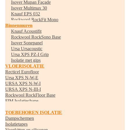
Isover Mupan Façade
Isover Multimax 30
Knauf EPS 032
Rockwool RockFit Mono
Binnenmuren
Knauf Acoustifit
Rockwool RockSono Base
Isover Sonepanel
Ursa Ursacoustic
Ursa XPS PZ-I Grip
Isolatie met gips
VLOERISOLATIE
Recticel Eurofloor
Ursa XPS N-W-E
URSA XPS N-W-I
URSA XPS N-III-I
Rockwool RockFloor Base
FIM Isolatiechape
Randisolatie
TOEBEHOREN ISOLATIE
Dampschermen
Isolatietapes
Voegkitten en siliconen