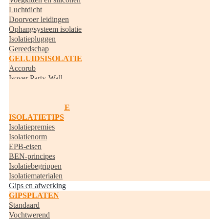
Luchtdicht
Doorvoer leidingen
Ophangsysteem isolatie
Isolatiepluggen
Gereedschap
GELUIDSISOLATIE
Accorub
Isover Party-Wall
Knauf Acoustifit
BUISISOLATIE
RANDISOLATIE
ISOLATIETIPS
Isolatiepremies
Isolatienorm
EPB-eisen
BEN-principes
Isolatiebegrippen
Isolatiematerialen
Gips en afwerking
GIPSPLATEN
Standaard
Vochtwerend