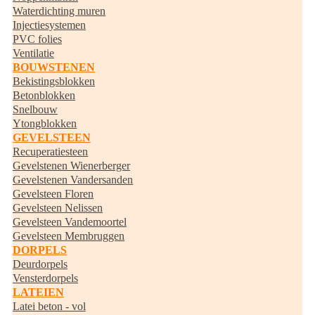
Waterdichting muren
Injectiesystemen
PVC folies
Ventilatie
BOUWSTENEN
Bekistingsblokken
Betonblokken
Snelbouw
Ytongblokken
GEVELSTEEN
Recuperatiesteen
Gevelstenen Wienerberger
Gevelstenen Vandersanden
Gevelsteen Floren
Gevelsteen Nelissen
Gevelsteen Vandemoortel
Gevelsteen Membruggen
DORPELS
Deurdorpels
Vensterdorpels
LATEIEN
Latei beton - vol