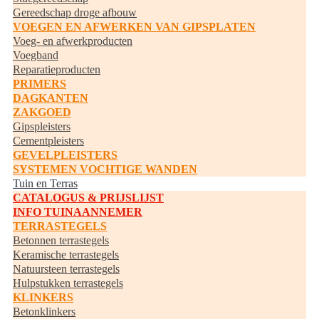
Gereedschap droge afbouw
VOEGEN EN AFWERKEN VAN GIPSPLATEN
Voeg- en afwerkproducten
Voegband
Reparatieproducten
PRIMERS
DAGKANTEN
ZAKGOED
Gipspleisters
Cementpleisters
GEVELPLEISTERS
SYSTEMEN VOCHTIGE WANDEN
Tuin en Terras
CATALOGUS & PRIJSLIJST
INFO TUINAANNEMER
TERRASTEGELS
Betonnen terrastegels
Keramische terrastegels
Natuursteen terrastegels
Hulpstukken terrastegels
KLINKERS
Betonklinkers