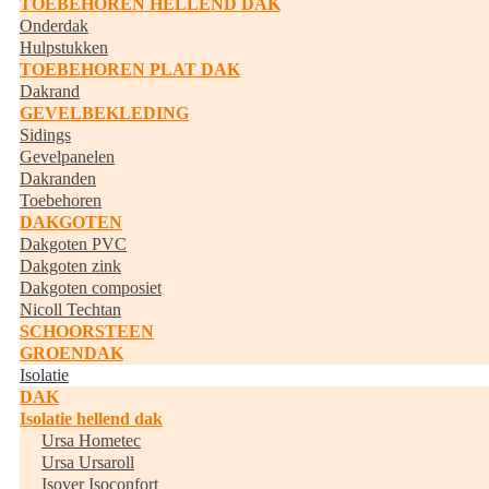
TOEBEHOREN HELLEND DAK
Onderdak
Hulpstukken
TOEBEHOREN PLAT DAK
Dakrand
GEVELBEKLEDING
Sidings
Gevelpanelen
Dakranden
Toebehoren
DAKGOTEN
Dakgoten PVC
Dakgoten zink
Dakgoten composiet
Nicoll Techtan
SCHOORSTEEN
GROENDAK
Isolatie
DAK
Isolatie hellend dak
Ursa Hometec
Ursa Ursaroll
Isover Isoconfort