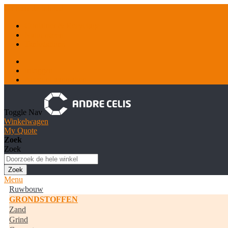
Ga naar de inhoud
Container & Recyclage
Natuursteen
Tankstations
Inloggen
Account aanmaken
Toggle Nav
Winkelwagen
My Quote
Zoek
Zoek
Zoek
Menu
Ruwbouw
GRONDSTOFFEN
Zand
Grind