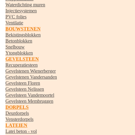
Waterdichting muren
Injectiesystemen
PVC folies
Ventilatie
BOUWSTENEN
Bekistingsblokken
Betonblokken
Snelbouw
Ytongblokken
GEVELSTEEN
Recuperatiesteen
Gevelstenen Wienerberger
Gevelstenen Vandersanden
Gevelsteen Floren
Gevelsteen Nelissen
Gevelsteen Vandemoortel
Gevelsteen Membruggen
DORPELS
Deurdorpels
Vensterdorpels
LATEIEN
Latei beton - vol