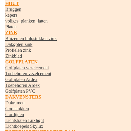
HOUT
Bruggen
kepers
voliges, planken, latten
Platen
ZINK
Buizen en hulpstukken zink
Dakgoten zink
Profielen zink
Zinkblad
GOLFPLATEN
Golfplaten vezelcement
Toebehoren vezelcement
Golfplaten Ardex
Toebehoren Ardex
Golfplaten PVC
DAKVENSTERS
Dakramen
Gootstukken
Gordijnen
Lichtstraten Luxlight
Lichtkoepels Skylux