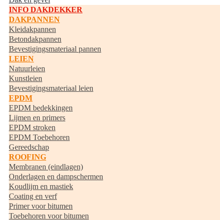
INFO DAKDEKKER
DAKPANNEN
Kleidakpannen
Betondakpannen
Bevestigingsmateriaal pannen
LEIEN
Natuurleien
Kunstleien
Bevestigingsmateriaal leien
EPDM
EPDM bedekkingen
Lijmen en primers
EPDM stroken
EPDM Toebehoren
Gereedschap
ROOFING
Membranen (eindlagen)
Onderlagen en dampschermen
Koudlijm en mastiek
Coating en verf
Primer voor bitumen
Toebehoren voor bitumen