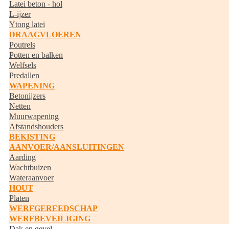
Latei beton - hol
L-ijzer
Ytong latei
DRAAGVLOEREN
Poutrels
Potten en balken
Welfsels
Predallen
WAPENING
Betonijzers
Netten
Muurwapening
Afstandshouders
BEKISTING
AANVOER/AANSLUITINGEN
Aarding
Wachtbuizen
Wateraanvoer
HOUT
Platen
WERFGEREEDSCHAP
WERFBEVEILIGING
Dak en gevel