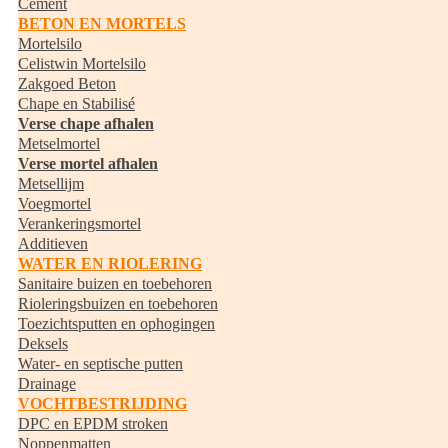
Cement
BETON EN MORTELS
Mortelsilo
Celistwin Mortelsilo
Zakgoed Beton
Chape en Stabilisé
Verse chape afhalen
Metselmortel
Verse mortel afhalen
Metsellijm
Voegmortel
Verankeringsmortel
Additieven
WATER EN RIOLERING
Sanitaire buizen en toebehoren
Rioleringsbuizen en toebehoren
Toezichtsputten en ophogingen
Deksels
Water- en septische putten
Drainage
VOCHTBESTRIJDING
DPC en EPDM stroken
Noppenmatten