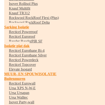
Isover Rollisol Plus
Knauf Multifit
Knauf TR312
Rockwool RockRoof Flexi (Plus)
Rockwool RockRoof Delta
Sarking Isolatie
Recticel Powerroof
Recticel Euroroof
Bauder BauderPIR SF
Isolatie plat dak
Recticel Eurothane Bi-4
Recticel Eurothane Silver
Recticel Powerdeck
Recticel Topcover
Elevate Isogard
MUUR- EN SPOUWISOLATIE
Buitenmuren
Recticel Eurowall
Ursa XPS N-W-E
Ursa Ursapan
Ursa Walltec
Isover Party-wall