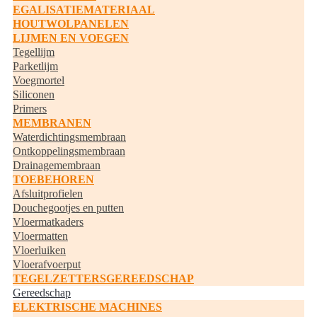
EGALISATIEMATERIAAL
HOUTWOLPANELEN
LIJMEN EN VOEGEN
Tegellijm
Parketlijm
Voegmortel
Siliconen
Primers
MEMBRANEN
Waterdichtingsmembraan
Ontkoppelingsmembraan
Drainagemembraan
TOEBEHOREN
Afsluitprofielen
Douchegootjes en putten
Vloermatkaders
Vloermatten
Vloerluiken
Vloerafvoerput
TEGELZETTERSGEREEDSCHAP
Gereedschap
ELEKTRISCHE MACHINES