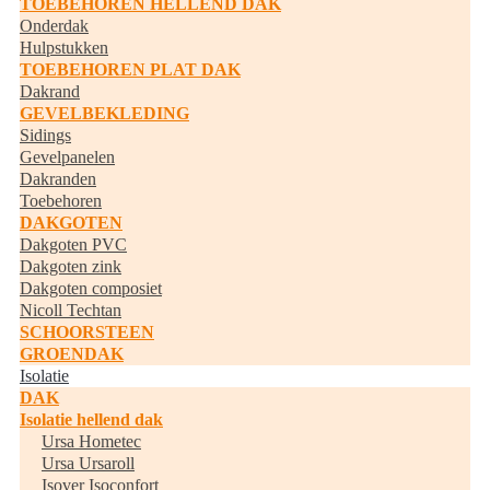
TOEBEHOREN HELLEND DAK
Onderdak
Hulpstukken
TOEBEHOREN PLAT DAK
Dakrand
GEVELBEKLEDING
Sidings
Gevelpanelen
Dakranden
Toebehoren
DAKGOTEN
Dakgoten PVC
Dakgoten zink
Dakgoten composiet
Nicoll Techtan
SCHOORSTEEN
GROENDAK
Isolatie
DAK
Isolatie hellend dak
Ursa Hometec
Ursa Ursaroll
Isover Isoconfort