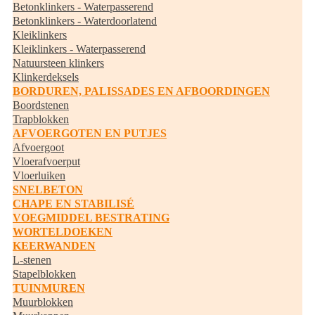
Betonklinkers - Waterpasserend
Betonklinkers - Waterdoorlatend
Kleiklinkers
Kleiklinkers - Waterpasserend
Natuursteen klinkers
Klinkerdeksels
BORDUREN, PALISSADES EN AFBOORDINGEN
Boordstenen
Trapblokken
AFVOERGOTEN EN PUTJES
Afvoergoot
Vloerafvoerput
Vloerluiken
SNELBETON
CHAPE EN STABILISÉ
VOEGMIDDEL BESTRATING
WORTELDOEKEN
KEERWANDEN
L-stenen
Stapelblokken
TUINMUREN
Muurblokken