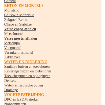
Cement
BETON EN MORTELS
Mortelsilo
Celistwin Mortelsilo
Zakgoed Beton
Chape en Stabilisé
Verse chape afhalen
Metselmortel
Verse mortel afhalen
Metsellijm
Voegmortel
Verankeringsmortel
Additieven
WATER EN RIOLERING
Sanitaire buizen en toebehoren
Rioleringsbuizen en toebehoren
Toezichtsputten en ophogingen
Deksels
Water- en septische putten
Drainage
VOCHTBESTRIJDING
DPC en EPDM stroken
Noppenmatten