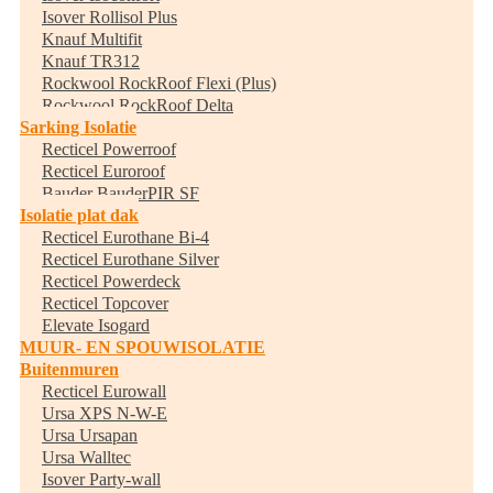
Isover Rollisol Plus
Knauf Multifit
Knauf TR312
Rockwool RockRoof Flexi (Plus)
Rockwool RockRoof Delta
Sarking Isolatie
Recticel Powerroof
Recticel Euroroof
Bauder BauderPIR SF
Isolatie plat dak
Recticel Eurothane Bi-4
Recticel Eurothane Silver
Recticel Powerdeck
Recticel Topcover
Elevate Isogard
MUUR- EN SPOUWISOLATIE
Buitenmuren
Recticel Eurowall
Ursa XPS N-W-E
Ursa Ursapan
Ursa Walltec
Isover Party-wall