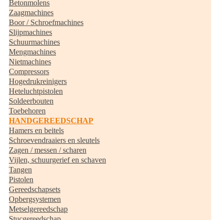
Betonmolens
Zaagmachines
Boor / Schroefmachines
Slijpmachines
Schuurmachines
Mengmachines
Nietmachines
Compressors
Hogedrukreinigers
Heteluchtpistolen
Soldeerbouten
Toebehoren
HANDGEREEDSCHAP
Hamers en beitels
Schroevendraaiers en sleutels
Zagen / messen / scharen
Vijlen, schuurgerief en schaven
Tangen
Pistolen
Gereedschapsets
Opbergsystemen
Metselgereedschap
Stucgereedschap