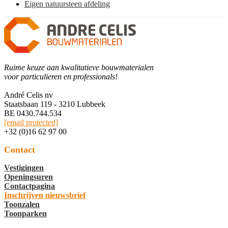
Eigen natuursteen afdeling
Ruime keuze aan kwalitatieve bouwmaterialen
voor particulieren en professionals!
André Celis nv
Staatsbaan 119 - 3210 Lubbeek
BE 0430.744.534
[email protected]
+32 (0)16 62 97 00
Contact
Vestigingen
Openingsuren
Contactpagina
Inschrijven nieuwsbrief
Toonzalen
Toonparken