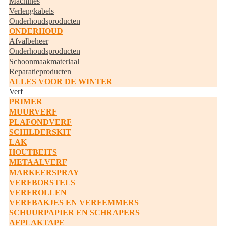
Machines
Verlengkabels
Onderhoudsproducten
ONDERHOUD
Afvalbeheer
Onderhoudsproducten
Schoonmaakmateriaal
Reparatieproducten
ALLES VOOR DE WINTER
Verf
PRIMER
MUURVERF
PLAFONDVERF
SCHILDERSKIT
LAK
HOUTBEITS
METAALVERF
MARKEERSPRAY
VERFBORSTELS
VERFROLLEN
VERFBAKJES EN VERFEMMERS
SCHUURPAPIER EN SCHRAPERS
AFPLAKTAPE