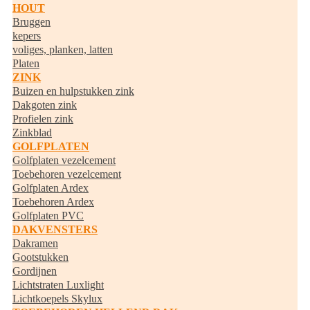
HOUT
Bruggen
kepers
voliges, planken, latten
Platen
ZINK
Buizen en hulpstukken zink
Dakgoten zink
Profielen zink
Zinkblad
GOLFPLATEN
Golfplaten vezelcement
Toebehoren vezelcement
Golfplaten Ardex
Toebehoren Ardex
Golfplaten PVC
DAKVENSTERS
Dakramen
Gootstukken
Gordijnen
Lichtstraten Luxlight
Lichtkoepels Skylux