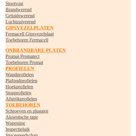
Stootvast
Brandwerend
Geluidswerend
Luchtzuiverend
GIPSVEZELPLATEN
Fermacell Gipsvezelplaat
Toebehoren Fermacell
ONBRANDBARE PLATEN
Promat Promatect
Toebehoren Promat
PROFIELEN
Wandprofielen
Plafondprofielen
Hoekprofielen
Stopprofielen
Afstrijkprofielen
TOEBEHOREN
Schroeven en pluggen
Akoestische tape
Wapening
Inspectieluik
Stucgereedschap