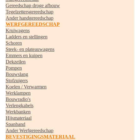
Gereedschap droge afbouw
Tegelzettersgereedschap
Ander handgereedschap
WERFGEREEDSCHAP
Kruiwagens
Ladders en stellingen
Schoren
Steek- en plateauwagens
Emmers en kuipen
Dekzeilen
Pompen
Bouwslang
Stofzuigers
Koelen / Verwarmen
Werklampen
Bouwradio's
Verlengkabels
Werkbanken
Hijsmateriaal
Spanband
Ander Werfgereedschap
BEVESTIGINGSMATERIAAL