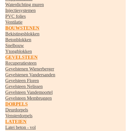
Waterdichting muren
Injectiesystemen
PVC folies
Ventilatie
BOUWSTENEN
Bekistingsblokken
Betonblokken
Snelbouw
Ytongblokken
GEVELSTEEN
Recuperatiesteen
Gevelstenen Wienerberger
Gevelstenen Vandersanden
Gevelsteen Floren
Gevelsteen Nelissen
Gevelsteen Vandemoortel
Gevelsteen Membruggen
DORPELS
Deurdorpels
Vensterdorpels
LATEIEN
Latei beton - vol