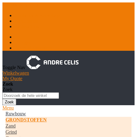
Ga naar de inhoud
Container & Recyclage
Natuursteen
Tankstations
Inloggen
Account aanmaken
Toggle Nav
Winkelwagen
My Quote
Zoek
Zoek
Zoek
Menu
Ruwbouw
GRONDSTOFFEN
Zand
Grind