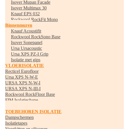
Isover Mupan Façade
Isover Multimax 30
Knauf EPS 032
Rockwool RockFit Mono
Binnenmuren
Knauf Acoustifit
Rockwool RockSono Base
Isover Sonepanel
Ursa Ursacoustic
Ursa XPS PZ-I Grip
Isolatie met gips
VLOERISOLATIE
Recticel Eurofloor
Ursa XPS N-W-E
URSA XPS N-W-I
URSA XPS N-III-I
Rockwool RockFloor Base
FIM Isolatiechape
Randisolatie
TOEBEHOREN ISOLATIE
Dampschermen
Isolatietapes
Voegkitten en siliconen