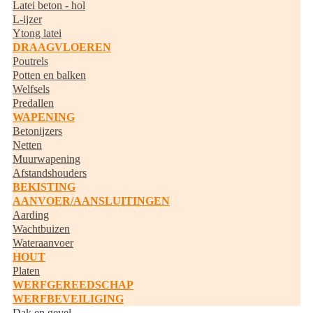
Latei beton - hol
L-ijzer
Ytong latei
DRAAGVLOEREN
Poutrels
Potten en balken
Welfsels
Predallen
WAPENING
Betonijzers
Netten
Muurwapening
Afstandshouders
BEKISTING
AANVOER/AANSLUITINGEN
Aarding
Wachtbuizen
Wateraanvoer
HOUT
Platen
WERFGEREEDSCHAP
WERFBEVEILIGING
Dak en gevel