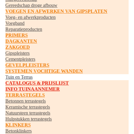
Gereedschap droge afbouw
VOEGEN EN AFWERKEN VAN GIPSPLATEN
Voeg- en afwerkproducten
Voegband
Reparatieproducten
PRIMERS
DAGKANTEN
ZAKGOED
Gipspleisters
Cementpleisters
GEVELPLEISTERS
SYSTEMEN VOCHTIGE WANDEN
Tuin en Terras
CATALOGUS & PRIJSLIJST
INFO TUINAANNEMER
TERRASTEGELS
Betonnen terrastegels
Keramische terrastegels
Natuursteen terrastegels
Hulpstukken terrastegels
KLINKERS
Betonklinkers