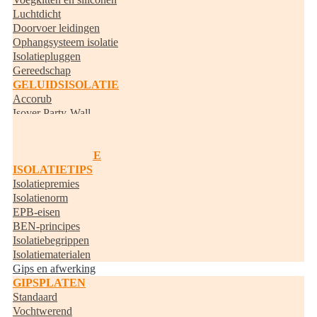
Luchtdicht
Doorvoer leidingen
Ophangsysteem isolatie
Isolatiepluggen
Gereedschap
GELUIDSISOLATIE
Accorub
Isover Party-Wall
Knauf Acoustifit
BUISISOLATIE
RANDISOLATIE
ISOLATIETIPS
Isolatiepremies
Isolatienorm
EPB-eisen
BEN-principes
Isolatiebegrippen
Isolatiematerialen
Gips en afwerking
GIPSPLATEN
Standaard
Vochtwerend