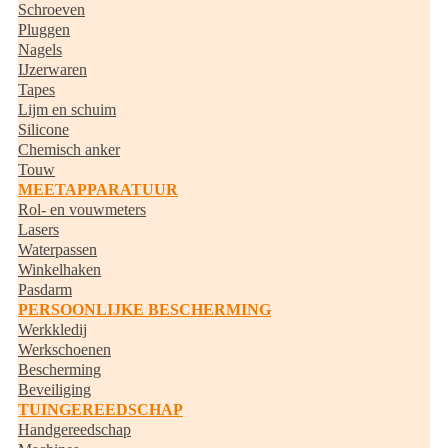
Schroeven
Pluggen
Nagels
IJzerwaren
Tapes
Lijm en schuim
Silicone
Chemisch anker
Touw
MEETAPPARATUUR
Rol- en vouwmeters
Lasers
Waterpassen
Winkelhaken
Pasdarm
PERSOONLIJKE BESCHERMING
Werkkledij
Werkschoenen
Bescherming
Beveiliging
TUINGEREEDSCHAP
Handgereedschap