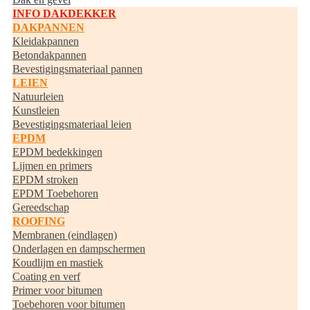
INFO DAKDEKKER
DAKPANNEN
Kleidakpannen
Betondakpannen
Bevestigingsmateriaal pannen
LEIEN
Natuurleien
Kunstleien
Bevestigingsmateriaal leien
EPDM
EPDM bedekkingen
Lijmen en primers
EPDM stroken
EPDM Toebehoren
Gereedschap
ROOFING
Membranen (eindlagen)
Onderlagen en dampschermen
Koudlijm en mastiek
Coating en verf
Primer voor bitumen
Toebehoren voor bitumen