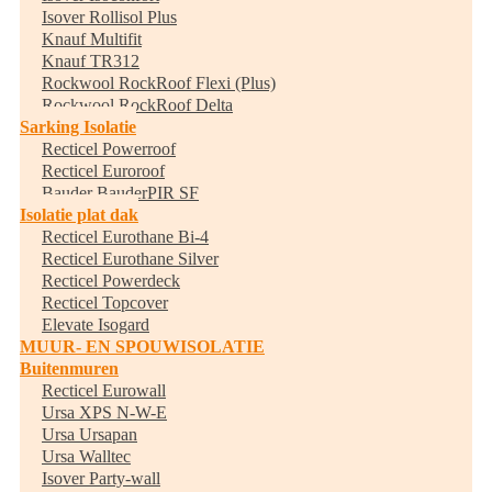
Isover Rollisol Plus
Knauf Multifit
Knauf TR312
Rockwool RockRoof Flexi (Plus)
Rockwool RockRoof Delta
Sarking Isolatie
Recticel Powerroof
Recticel Euroroof
Bauder BauderPIR SF
Isolatie plat dak
Recticel Eurothane Bi-4
Recticel Eurothane Silver
Recticel Powerdeck
Recticel Topcover
Elevate Isogard
MUUR- EN SPOUWISOLATIE
Buitenmuren
Recticel Eurowall
Ursa XPS N-W-E
Ursa Ursapan
Ursa Walltec
Isover Party-wall