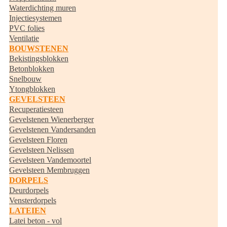
Waterdichting muren
Injectiesystemen
PVC folies
Ventilatie
BOUWSTENEN
Bekistingsblokken
Betonblokken
Snelbouw
Ytongblokken
GEVELSTEEN
Recuperatiesteen
Gevelstenen Wienerberger
Gevelstenen Vandersanden
Gevelsteen Floren
Gevelsteen Nelissen
Gevelsteen Vandemoortel
Gevelsteen Membruggen
DORPELS
Deurdorpels
Vensterdorpels
LATEIEN
Latei beton - vol