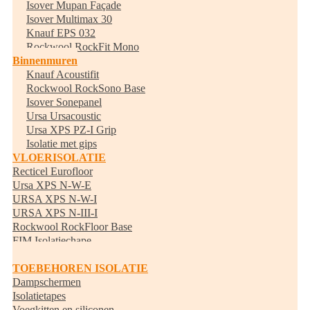
Isover Mupan Façade
Isover Multimax 30
Knauf EPS 032
Rockwool RockFit Mono
Binnenmuren
Knauf Acoustifit
Rockwool RockSono Base
Isover Sonepanel
Ursa Ursacoustic
Ursa XPS PZ-I Grip
Isolatie met gips
VLOERISOLATIE
Recticel Eurofloor
Ursa XPS N-W-E
URSA XPS N-W-I
URSA XPS N-III-I
Rockwool RockFloor Base
FIM Isolatiechape
Randisolatie
TOEBEHOREN ISOLATIE
Dampschermen
Isolatietapes
Voegkitten en siliconen