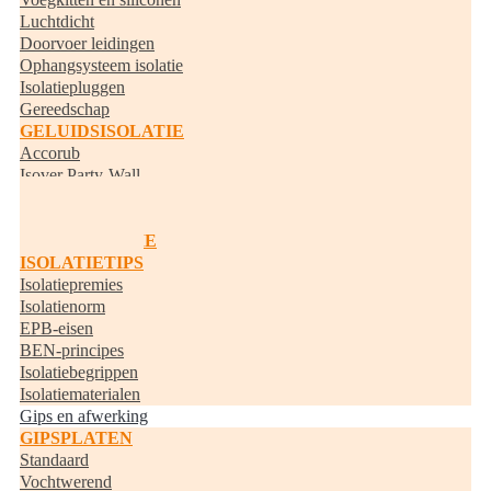
Luchtdicht
Doorvoer leidingen
Ophangsysteem isolatie
Isolatiepluggen
Gereedschap
GELUIDSISOLATIE
Accorub
Isover Party-Wall
Knauf Acoustifit
BUISISOLATIE
RANDISOLATIE
ISOLATIETIPS
Isolatiepremies
Isolatienorm
EPB-eisen
BEN-principes
Isolatiebegrippen
Isolatiematerialen
Gips en afwerking
GIPSPLATEN
Standaard
Vochtwerend