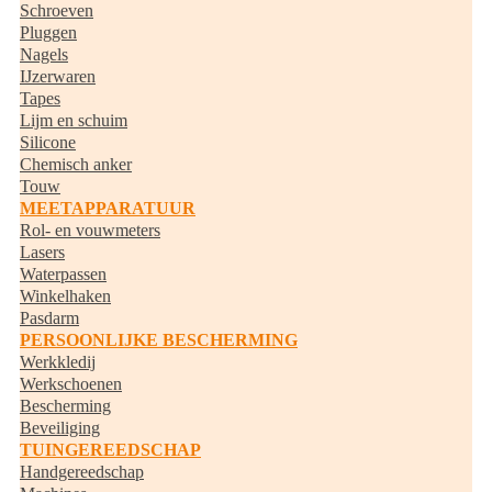
Schroeven
Pluggen
Nagels
IJzerwaren
Tapes
Lijm en schuim
Silicone
Chemisch anker
Touw
MEETAPPARATUUR
Rol- en vouwmeters
Lasers
Waterpassen
Winkelhaken
Pasdarm
PERSOONLIJKE BESCHERMING
Werkkledij
Werkschoenen
Bescherming
Beveiliging
TUINGEREEDSCHAP
Handgereedschap