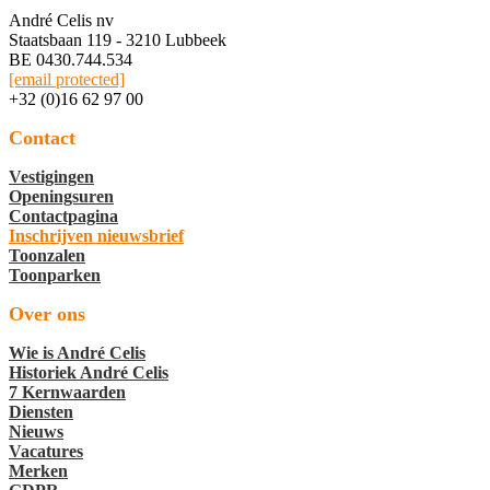
André Celis nv
Staatsbaan 119 - 3210 Lubbeek
BE 0430.744.534
[email protected]
+32 (0)16 62 97 00
Contact
Vestigingen
Openingsuren
Contactpagina
Inschrijven nieuwsbrief
Toonzalen
Toonparken
Over ons
Wie is André Celis
Historiek André Celis
7 Kernwaarden
Diensten
Nieuws
Vacatures
Merken