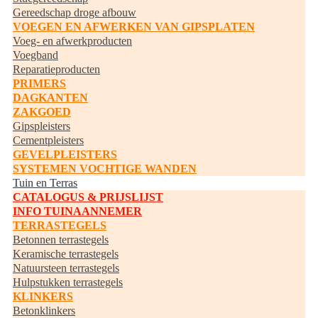
Gereedschap droge afbouw
VOEGEN EN AFWERKEN VAN GIPSPLATEN
Voeg- en afwerkproducten
Voegband
Reparatieproducten
PRIMERS
DAGKANTEN
ZAKGOED
Gipspleisters
Cementpleisters
GEVELPLEISTERS
SYSTEMEN VOCHTIGE WANDEN
Tuin en Terras
CATALOGUS & PRIJSLIJST
INFO TUINAANNEMER
TERRASTEGELS
Betonnen terrastegels
Keramische terrastegels
Natuursteen terrastegels
Hulpstukken terrastegels
KLINKERS
Betonklinkers