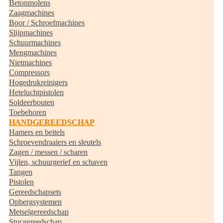
Betonmolens
Zaagmachines
Boor / Schroefmachines
Slijpmachines
Schuurmachines
Mengmachines
Nietmachines
Compressors
Hogedrukreinigers
Heteluchtpistolen
Soldeerbouten
Toebehoren
HANDGEREEDSCHAP
Hamers en beitels
Schroevendraaiers en sleutels
Zagen / messen / scharen
Vijlen, schuurgerief en schaven
Tangen
Pistolen
Gereedschapsets
Opbergsystemen
Metselgereedschap
Stucgereedschap