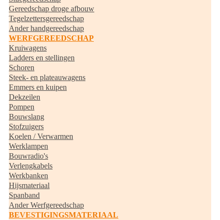
Gereedschap droge afbouw
Tegelzettersgereedschap
Ander handgereedschap
WERFGEREEDSCHAP
Kruiwagens
Ladders en stellingen
Schoren
Steek- en plateauwagens
Emmers en kuipen
Dekzeilen
Pompen
Bouwslang
Stofzuigers
Koelen / Verwarmen
Werklampen
Bouwradio's
Verlengkabels
Werkbanken
Hijsmateriaal
Spanband
Ander Werfgereedschap
BEVESTIGINGSMATERIAAL