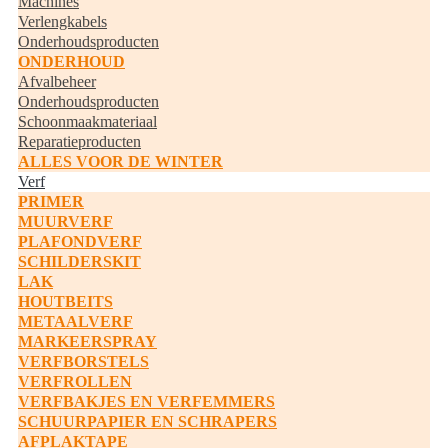
Machines
Verlengkabels
Onderhoudsproducten
ONDERHOUD
Afvalbeheer
Onderhoudsproducten
Schoonmaakmateriaal
Reparatieproducten
ALLES VOOR DE WINTER
Verf
PRIMER
MUURVERF
PLAFONDVERF
SCHILDERSKIT
LAK
HOUTBEITS
METAALVERF
MARKEERSPRAY
VERFBORSTELS
VERFROLLEN
VERFBAKJES EN VERFEMMERS
SCHUURPAPIER EN SCHRAPERS
AFPLAKTAPE