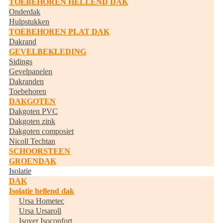
TOEBEHOREN HELLEND DAK
Onderdak
Hulpstukken
TOEBEHOREN PLAT DAK
Dakrand
GEVELBEKLEDING
Sidings
Gevelpanelen
Dakranden
Toebehoren
DAKGOTEN
Dakgoten PVC
Dakgoten zink
Dakgoten composiet
Nicoll Techtan
SCHOORSTEEN
GROENDAK
Isolatie
DAK
Isolatie hellend dak
Ursa Hometec
Ursa Ursaroll
Isover Isoconfort