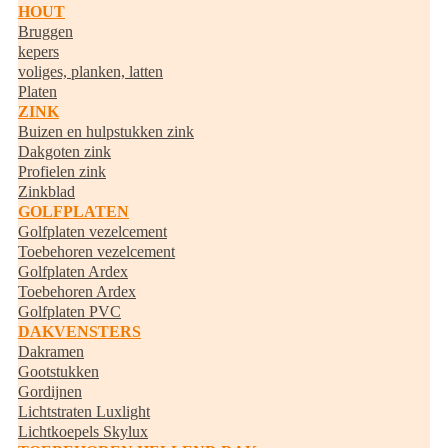
HOUT
Bruggen
kepers
voliges, planken, latten
Platen
ZINK
Buizen en hulpstukken zink
Dakgoten zink
Profielen zink
Zinkblad
GOLFPLATEN
Golfplaten vezelcement
Toebehoren vezelcement
Golfplaten Ardex
Toebehoren Ardex
Golfplaten PVC
DAKVENSTERS
Dakramen
Gootstukken
Gordijnen
Lichtstraten Luxlight
Lichtkoepels Skylux