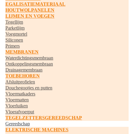
EGALISATIEMATERIAAL
HOUTWOLPANELEN
LIJMEN EN VOEGEN
Tegellijm
Parketlijm
Voegmortel
Siliconen
Primers
MEMBRANEN
Waterdichtingsmembraan
Ontkoppelingsmembraan
Drainagemembraan
TOEBEHOREN
Afsluitprofielen
Douchegootjes en putten
Vloermatkaders
Vloermatten
Vloerluiken
Vloerafvoerput
TEGELZETTERSGEREEDSCHAP
Gereedschap
ELEKTRISCHE MACHINES