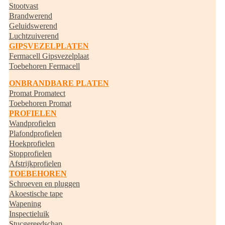
Stootvast
Brandwerend
Geluidswerend
Luchtzuiverend
GIPSVEZELPLATEN
Fermacell Gipsvezelplaat
Toebehoren Fermacell
ONBRANDBARE PLATEN
Promat Promatect
Toebehoren Promat
PROFIELEN
Wandprofielen
Plafondprofielen
Hoekprofielen
Stopprofielen
Afstrijkprofielen
TOEBEHOREN
Schroeven en pluggen
Akoestische tape
Wapening
Inspectieluik
Stucgereedschap