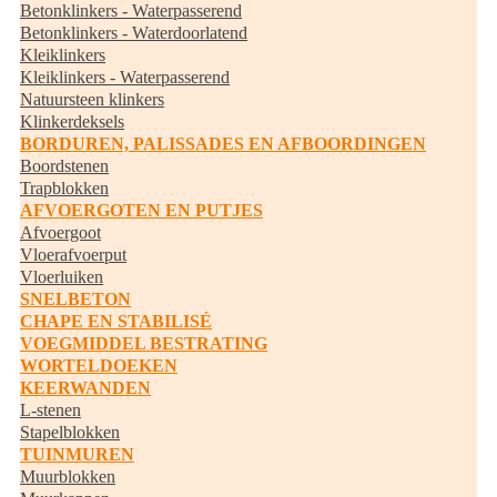
Betonklinkers - Waterpasserend
Betonklinkers - Waterdoorlatend
Kleiklinkers
Kleiklinkers - Waterpasserend
Natuursteen klinkers
Klinkerdeksels
BORDUREN, PALISSADES EN AFBOORDINGEN
Boordstenen
Trapblokken
AFVOERGOTEN EN PUTJES
Afvoergoot
Vloerafvoerput
Vloerluiken
SNELBETON
CHAPE EN STABILISÉ
VOEGMIDDEL BESTRATING
WORTELDOEKEN
KEERWANDEN
L-stenen
Stapelblokken
TUINMUREN
Muurblokken