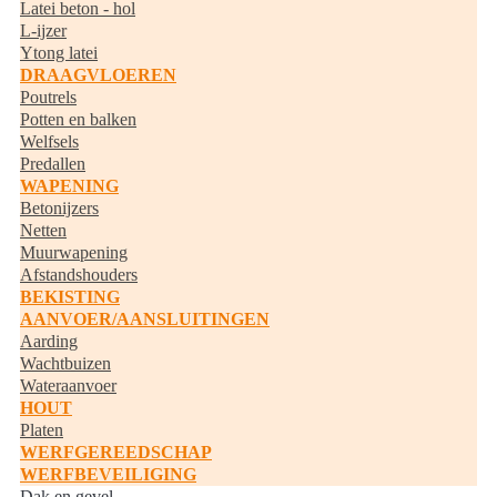
Latei beton - hol
L-ijzer
Ytong latei
DRAAGVLOEREN
Poutrels
Potten en balken
Welfsels
Predallen
WAPENING
Betonijzers
Netten
Muurwapening
Afstandshouders
BEKISTING
AANVOER/AANSLUITINGEN
Aarding
Wachtbuizen
Wateraanvoer
HOUT
Platen
WERFGEREEDSCHAP
WERFBEVEILIGING
Dak en gevel