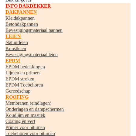
INFO DAKDEKKER
DAKPANNEN
Kleidakpannen
Betondakpannen
Bevestigingsmateriaal pannen
LEIEN
Natuurleien
Kunstleien
Bevestigingsmateriaal leien
EPDM
EPDM bedekkingen
Lijmen en primers
EPDM stroken
EPDM Toebehoren
Gereedschap
ROOFING
Membranen (eindlagen)
Onderlagen en dampschermen
Koudlijm en mastiek
Coating en verf
Primer voor bitumen
Toebehoren voor bitumen