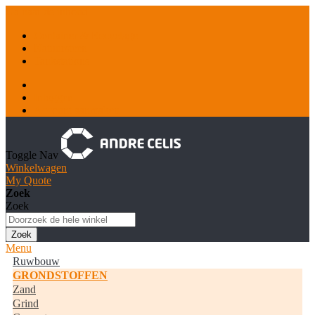
Ga naar de inhoud
Container & Recyclage
Natuursteen
Tankstations
Inloggen
Account aanmaken
Toggle Nav
Winkelwagen
My Quote
Zoek
Zoek
Zoek
Menu
Ruwbouw
GRONDSTOFFEN
Zand
Grind