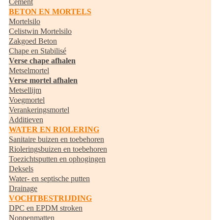
Cement
BETON EN MORTELS
Mortelsilo
Celistwin Mortelsilo
Zakgoed Beton
Chape en Stabilisé
Verse chape afhalen
Metselmortel
Verse mortel afhalen
Metsellijm
Voegmortel
Verankeringsmortel
Additieven
WATER EN RIOLERING
Sanitaire buizen en toebehoren
Rioleringsbuizen en toebehoren
Toezichtsputten en ophogingen
Deksels
Water- en septische putten
Drainage
VOCHTBESTRIJDING
DPC en EPDM stroken
Noppenmatten