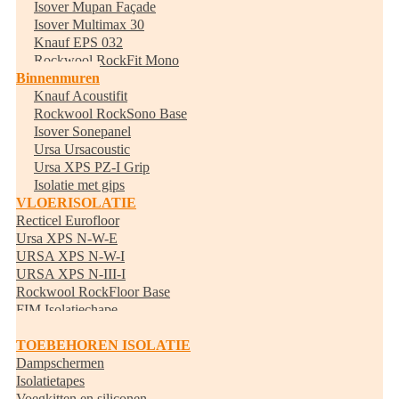
Isover Mupan Façade
Isover Multimax 30
Knauf EPS 032
Rockwool RockFit Mono
Binnenmuren
Knauf Acoustifit
Rockwool RockSono Base
Isover Sonepanel
Ursa Ursacoustic
Ursa XPS PZ-I Grip
Isolatie met gips
VLOERISOLATIE
Recticel Eurofloor
Ursa XPS N-W-E
URSA XPS N-W-I
URSA XPS N-III-I
Rockwool RockFloor Base
FIM Isolatiechape
Randisolatie
TOEBEHOREN ISOLATIE
Dampschermen
Isolatietapes
Voegkitten en siliconen