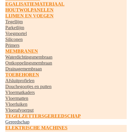
EGALISATIEMATERIAAL
HOUTWOLPANELEN
LIJMEN EN VOEGEN
Tegellijm
Parketlijm
Voegmortel
Siliconen
Primers
MEMBRANEN
Waterdichtingsmembraan
Ontkoppelingsmembraan
Drainagemembraan
TOEBEHOREN
Afsluitprofielen
Douchegootjes en putten
Vloermatkaders
Vloermatten
Vloerluiken
Vloerafvoerput
TEGELZETTERSGEREEDSCHAP
Gereedschap
ELEKTRISCHE MACHINES