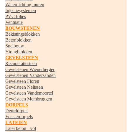
Waterdichting muren
Injectiesystemen
PVC folies
Ventilatie
BOUWSTENEN
Bekistingsblokken
Betonblokken
Snelbouw
Ytongblokken
GEVELSTEEN
Recuperatiesteen
Gevelstenen Wienerberger
Gevelstenen Vandersanden
Gevelsteen Floren
Gevelsteen Nelissen
Gevelsteen Vandemoortel
Gevelsteen Membruggen
DORPELS
Deurdorpels
Vensterdorpels
LATEIEN
Latei beton - vol