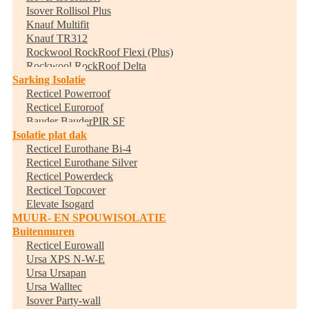
Isover Rollisol Plus
Knauf Multifit
Knauf TR312
Rockwool RockRoof Flexi (Plus)
Rockwool RockRoof Delta
Sarking Isolatie
Recticel Powerroof
Recticel Euroroof
Bauder BauderPIR SF
Isolatie plat dak
Recticel Eurothane Bi-4
Recticel Eurothane Silver
Recticel Powerdeck
Recticel Topcover
Elevate Isogard
MUUR- EN SPOUWISOLATIE
Buitenmuren
Recticel Eurowall
Ursa XPS N-W-E
Ursa Ursapan
Ursa Walltec
Isover Party-wall