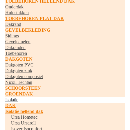
TOEBEHOREN HELLEND DAK
Onderdak
Hulpstukken
TOEBEHOREN PLAT DAK
Dakrand
GEVELBEKLEDING
Sidings
Gevelpanelen
Dakranden
Toebehoren
DAKGOTEN
Dakgoten PVC
Dakgoten zink
Dakgoten composiet
Nicoll Techtan
SCHOORSTEEN
GROENDAK
Isolatie
DAK
Isolatie hellend dak
Ursa Hometec
Ursa Ursaroll
Isover Isoconfort