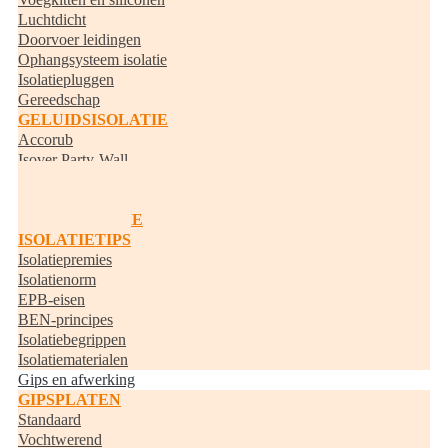
Luchtdicht
Doorvoer leidingen
Ophangsysteem isolatie
Isolatiepluggen
Gereedschap
GELUIDSISOLATIE
Accorub
Isover Party-Wall
Knauf Acoustifit
BUISISOLATIE
RANDISOLATIE
ISOLATIETIPS
Isolatiepremies
Isolatienorm
EPB-eisen
BEN-principes
Isolatiebegrippen
Isolatiematerialen
Gips en afwerking
GIPSPLATEN
Standaard
Vochtwerend