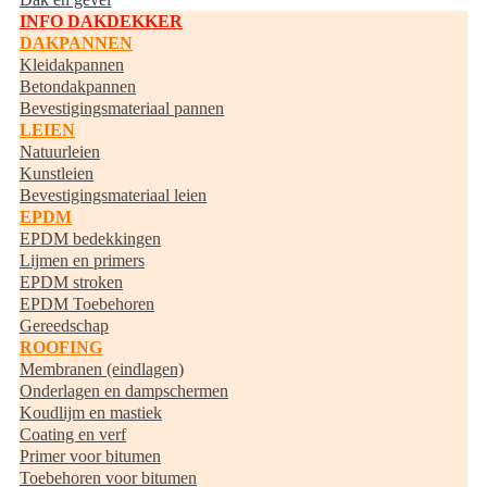
INFO DAKDEKKER
DAKPANNEN
Kleidakpannen
Betondakpannen
Bevestigingsmateriaal pannen
LEIEN
Natuurleien
Kunstleien
Bevestigingsmateriaal leien
EPDM
EPDM bedekkingen
Lijmen en primers
EPDM stroken
EPDM Toebehoren
Gereedschap
ROOFING
Membranen (eindlagen)
Onderlagen en dampschermen
Koudlijm en mastiek
Coating en verf
Primer voor bitumen
Toebehoren voor bitumen