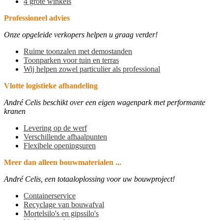
4 grote winkels
Professioneel advies
Onze opgeleide verkopers helpen u graag verder!
Ruime toonzalen met demostanden
Toonparken voor tuin en terras
Wij helpen zowel particulier als professional
Vlotte logistieke afhandeling
André Celis beschikt over een eigen wagenpark met performante
kranen
Levering op de werf
Verschillende afhaalpunten
Flexibele openingsuren
Meer dan alleen bouwmaterialen ...
André Celis, een totaaloplossing voor uw bouwproject!
Containerservice
Recyclage van bouwafval
Mortelsilo's en gipssilo's