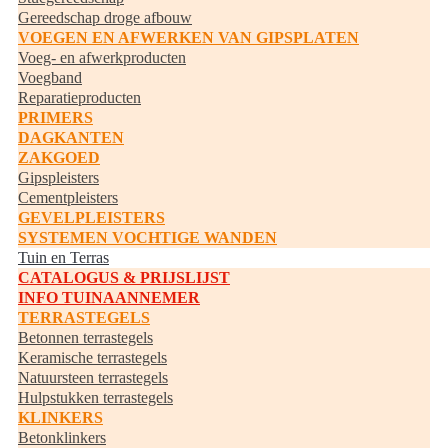
Gereedschap droge afbouw
VOEGEN EN AFWERKEN VAN GIPSPLATEN
Voeg- en afwerkproducten
Voegband
Reparatieproducten
PRIMERS
DAGKANTEN
ZAKGOED
Gipspleisters
Cementpleisters
GEVELPLEISTERS
SYSTEMEN VOCHTIGE WANDEN
Tuin en Terras
CATALOGUS & PRIJSLIJST
INFO TUINAANNEMER
TERRASTEGELS
Betonnen terrastegels
Keramische terrastegels
Natuursteen terrastegels
Hulpstukken terrastegels
KLINKERS
Betonklinkers