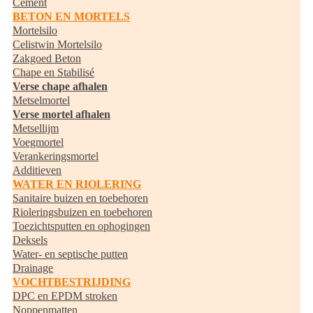
Cement
BETON EN MORTELS
Mortelsilo
Celistwin Mortelsilo
Zakgoed Beton
Chape en Stabilisé
Verse chape afhalen
Metselmortel
Verse mortel afhalen
Metsellijm
Voegmortel
Verankeringsmortel
Additieven
WATER EN RIOLERING
Sanitaire buizen en toebehoren
Rioleringsbuizen en toebehoren
Toezichtsputten en ophogingen
Deksels
Water- en septische putten
Drainage
VOCHTBESTRIJDING
DPC en EPDM stroken
Noppenmatten