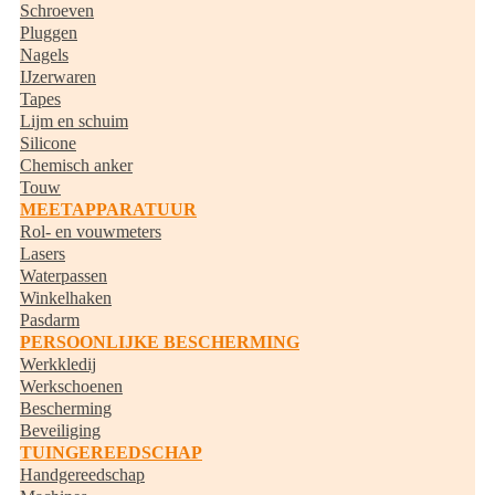
Schroeven
Pluggen
Nagels
IJzerwaren
Tapes
Lijm en schuim
Silicone
Chemisch anker
Touw
MEETAPPARATUUR
Rol- en vouwmeters
Lasers
Waterpassen
Winkelhaken
Pasdarm
PERSOONLIJKE BESCHERMING
Werkkledij
Werkschoenen
Bescherming
Beveiliging
TUINGEREEDSCHAP
Handgereedschap