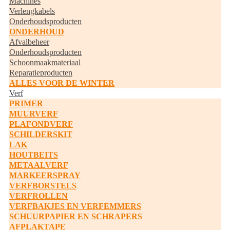
Machines
Verlengkabels
Onderhoudsproducten
ONDERHOUD
Afvalbeheer
Onderhoudsproducten
Schoonmaakmateriaal
Reparatieproducten
ALLES VOOR DE WINTER
Verf
PRIMER
MUURVERF
PLAFONDVERF
SCHILDERSKIT
LAK
HOUTBEITS
METAALVERF
MARKEERSPRAY
VERFBORSTELS
VERFROLLEN
VERFBAKJES EN VERFEMMERS
SCHUURPAPIER EN SCHRAPERS
AFPLAKTAPE