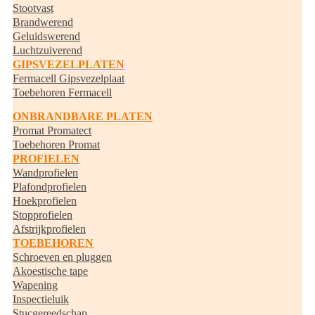
Stootvast
Brandwerend
Geluidswerend
Luchtzuiverend
GIPSVEZELPLATEN
Fermacell Gipsvezelplaat
Toebehoren Fermacell
ONBRANDBARE PLATEN
Promat Promatect
Toebehoren Promat
PROFIELEN
Wandprofielen
Plafondprofielen
Hoekprofielen
Stopprofielen
Afstrijkprofielen
TOEBEHOREN
Schroeven en pluggen
Akoestische tape
Wapening
Inspectieluik
Stucgereedschap