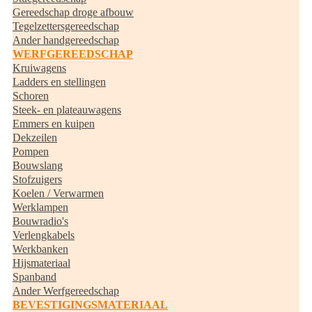
Gereedschap droge afbouw
Tegelzettersgereedschap
Ander handgereedschap
WERFGEREEDSCHAP
Kruiwagens
Ladders en stellingen
Schoren
Steek- en plateauwagens
Emmers en kuipen
Dekzeilen
Pompen
Bouwslang
Stofzuigers
Koelen / Verwarmen
Werklampen
Bouwradio's
Verlengkabels
Werkbanken
Hijsmateriaal
Spanband
Ander Werfgereedschap
BEVESTIGINGSMATERIAAL