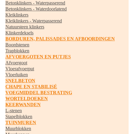
Betonklinkers - Waterpasserend
Betonklinkers - Waterdoorlatend
Kleiklinkers
Kleiklinkers - Waterpasserend
Natuursteen klinkers
Klinkerdeksels
BORDUREN, PALISSADES EN AFBOORDINGEN
Boordstenen
Trapblokken
AFVOERGOTEN EN PUTJES
Afvoergoot
Vloerafvoerput
Vloerluiken
SNELBETON
CHAPE EN STABILISÉ
VOEGMIDDEL BESTRATING
WORTELDOEKEN
KEERWANDEN
L-stenen
Stapelblokken
TUINMUREN
Muurblokken