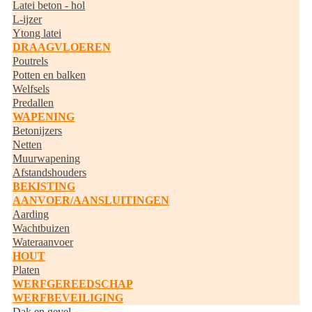
Latei beton - hol
L-ijzer
Ytong latei
DRAAGVLOEREN
Poutrels
Potten en balken
Welfsels
Predallen
WAPENING
Betonijzers
Netten
Muurwapening
Afstandshouders
BEKISTING
AANVOER/AANSLUITINGEN
Aarding
Wachtbuizen
Wateraanvoer
HOUT
Platen
WERFGEREEDSCHAP
WERFBEVEILIGING
Dak en gevel