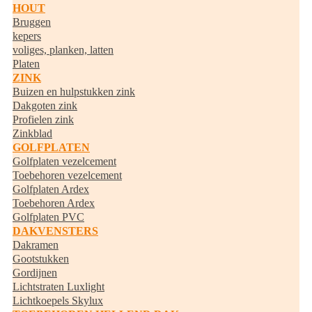
HOUT
Bruggen
kepers
voliges, planken, latten
Platen
ZINK
Buizen en hulpstukken zink
Dakgoten zink
Profielen zink
Zinkblad
GOLFPLATEN
Golfplaten vezelcement
Toebehoren vezelcement
Golfplaten Ardex
Toebehoren Ardex
Golfplaten PVC
DAKVENSTERS
Dakramen
Gootstukken
Gordijnen
Lichtstraten Luxlight
Lichtkoepels Skylux