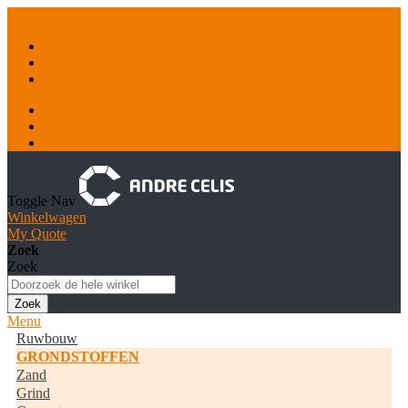
Ga naar de inhoud
Container & Recyclage
Natuursteen
Tankstations
Inloggen
Account aanmaken
Toggle Nav
Winkelwagen
My Quote
Zoek
Zoek
Zoek
Menu
Ruwbouw
GRONDSTOFFEN
Zand
Grind