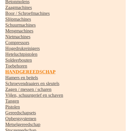
Betonmolens
Zaagmachines
Boor / Schroefmachines
Slijpmachines
Schuurmachines
Mengmachines
Nietmachines
Compressors
Hogedrukreinigers
Heteluchtpistolen
Soldeerbouten
Toebehoren
HANDGEREEDSCHAP
Hamers en beitels
Schroevendraaiers en sleutels
Zagen / messen / scharen
Vijlen, schuurgerief en schaven
Tangen
Pistolen
Gereedschapsets
Opbergsystemen
Metselgereedschap
Stucgereedschap