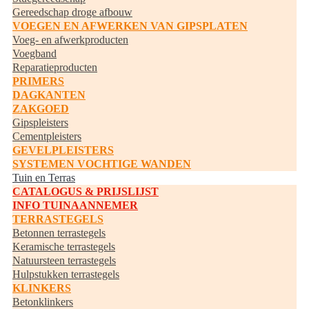
Gereedschap droge afbouw
VOEGEN EN AFWERKEN VAN GIPSPLATEN
Voeg- en afwerkproducten
Voegband
Reparatieproducten
PRIMERS
DAGKANTEN
ZAKGOED
Gipspleisters
Cementpleisters
GEVELPLEISTERS
SYSTEMEN VOCHTIGE WANDEN
Tuin en Terras
CATALOGUS & PRIJSLIJST
INFO TUINAANNEMER
TERRASTEGELS
Betonnen terrastegels
Keramische terrastegels
Natuursteen terrastegels
Hulpstukken terrastegels
KLINKERS
Betonklinkers