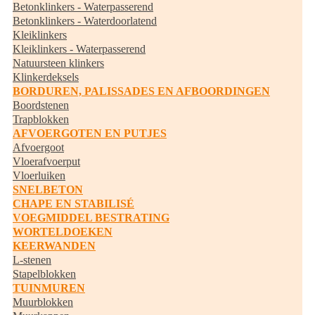
Betonklinkers - Waterpasserend
Betonklinkers - Waterdoorlatend
Kleiklinkers
Kleiklinkers - Waterpasserend
Natuursteen klinkers
Klinkerdeksels
BORDUREN, PALISSADES EN AFBOORDINGEN
Boordstenen
Trapblokken
AFVOERGOTEN EN PUTJES
Afvoergoot
Vloerafvoerput
Vloerluiken
SNELBETON
CHAPE EN STABILISÉ
VOEGMIDDEL BESTRATING
WORTELDOEKEN
KEERWANDEN
L-stenen
Stapelblokken
TUINMUREN
Muurblokken