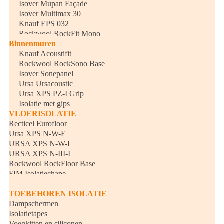
Isover Mupan Façade
Isover Multimax 30
Knauf EPS 032
Rockwool RockFit Mono
Binnenmuren
Knauf Acoustifit
Rockwool RockSono Base
Isover Sonepanel
Ursa Ursacoustic
Ursa XPS PZ-I Grip
Isolatie met gips
VLOERISOLATIE
Recticel Eurofloor
Ursa XPS N-W-E
URSA XPS N-W-I
URSA XPS N-III-I
Rockwool RockFloor Base
FIM Isolatiechape
Randisolatie
TOEBEHOREN ISOLATIE
Dampschermen
Isolatietapes
Voegkitten en siliconen