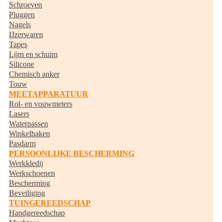
Schroeven
Pluggen
Nagels
IJzerwaren
Tapes
Lijm en schuim
Silicone
Chemisch anker
Touw
MEETAPPARATUUR
Rol- en vouwmeters
Lasers
Waterpassen
Winkelhaken
Pasdarm
PERSOONLIJKE BESCHERMING
Werkkledij
Werkschoenen
Bescherming
Beveiliging
TUINGEREEDSCHAP
Handgereedschap