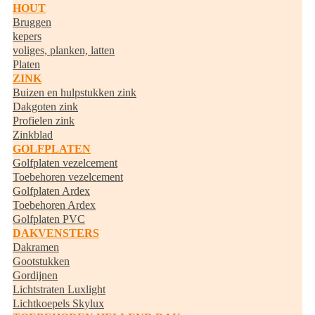
HOUT
Bruggen
kepers
voliges, planken, latten
Platen
ZINK
Buizen en hulpstukken zink
Dakgoten zink
Profielen zink
Zinkblad
GOLFPLATEN
Golfplaten vezelcement
Toebehoren vezelcement
Golfplaten Ardex
Toebehoren Ardex
Golfplaten PVC
DAKVENSTERS
Dakramen
Gootstukken
Gordijnen
Lichtstraten Luxlight
Lichtkoepels Skylux