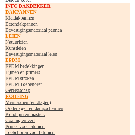
INFO DAKDEKKER
DAKPANNEN
Kleidakpannen
Betondakpannen
Bevestigingsmateriaal pannen
LEIEN
Natuurleien
Kunstleien
Bevestigingsmateriaal leien
EPDM
EPDM bedekkingen
Lijmen en primers
EPDM stroken
EPDM Toebehoren
Gereedschap
ROOFING
Membranen (eindlagen)
Onderlagen en dampschermen
Koudlijm en mastiek
Coating en verf
Primer voor bitumen
Toebehoren voor bitumen