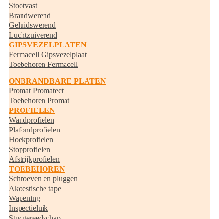
Stootvast
Brandwerend
Geluidswerend
Luchtzuiverend
GIPSVEZELPLATEN
Fermacell Gipsvezelplaat
Toebehoren Fermacell
ONBRANDBARE PLATEN
Promat Promatect
Toebehoren Promat
PROFIELEN
Wandprofielen
Plafondprofielen
Hoekprofielen
Stopprofielen
Afstrijkprofielen
TOEBEHOREN
Schroeven en pluggen
Akoestische tape
Wapening
Inspectieluik
Stucgereedschap