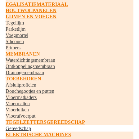
EGALISATIEMATERIAAL
HOUTWOLPANELEN
LIJMEN EN VOEGEN
Tegellijm
Parketlijm
Voegmortel
Siliconen
Primers
MEMBRANEN
Waterdichtingsmembraan
Ontkoppelingsmembraan
Drainagemembraan
TOEBEHOREN
Afsluitprofielen
Douchegootjes en putten
Vloermatkaders
Vloermatten
Vloerluiken
Vloerafvoerput
TEGELZETTERSGEREEDSCHAP
Gereedschap
ELEKTRISCHE MACHINES