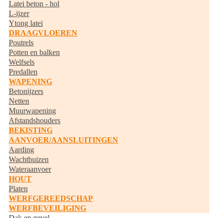
Latei beton - hol
L-ijzer
Ytong latei
DRAAGVLOEREN
Poutrels
Potten en balken
Welfsels
Predallen
WAPENING
Betonijzers
Netten
Muurwapening
Afstandshouders
BEKISTING
AANVOER/AANSLUITINGEN
Aarding
Wachtbuizen
Wateraanvoer
HOUT
Platen
WERFGEREEDSCHAP
WERFBEVEILIGING
Dak en gevel