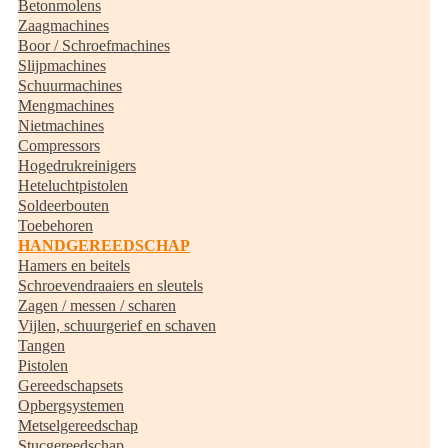
Betonmolens
Zaagmachines
Boor / Schroefmachines
Slijpmachines
Schuurmachines
Mengmachines
Nietmachines
Compressors
Hogedrukreinigers
Heteluchtpistolen
Soldeerbouten
Toebehoren
HANDGEREEDSCHAP
Hamers en beitels
Schroevendraaiers en sleutels
Zagen / messen / scharen
Vijlen, schuurgerief en schaven
Tangen
Pistolen
Gereedschapsets
Opbergsystemen
Metselgereedschap
Stucgereedschap