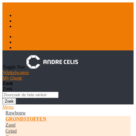
Ga naar de inhoud
Container & Recyclage
Natuursteen
Tankstations
Inloggen
Account aanmaken
Toggle Nav
Winkelwagen
My Quote
Zoek
Zoek
Zoek
Menu
Ruwbouw
GRONDSTOFFEN
Zand
Grind