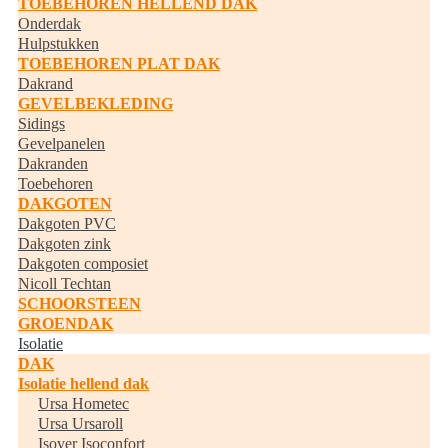
TOEBEHOREN HELLEND DAK
Onderdak
Hulpstukken
TOEBEHOREN PLAT DAK
Dakrand
GEVELBEKLEDING
Sidings
Gevelpanelen
Dakranden
Toebehoren
DAKGOTEN
Dakgoten PVC
Dakgoten zink
Dakgoten composiet
Nicoll Techtan
SCHOORSTEEN
GROENDAK
Isolatie
DAK
Isolatie hellend dak
Ursa Hometec
Ursa Ursaroll
Isover Isoconfort