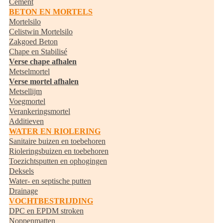
Cement
BETON EN MORTELS
Mortelsilo
Celistwin Mortelsilo
Zakgoed Beton
Chape en Stabilisé
Verse chape afhalen
Metselmortel
Verse mortel afhalen
Metsellijm
Voegmortel
Verankeringsmortel
Additieven
WATER EN RIOLERING
Sanitaire buizen en toebehoren
Rioleringsbuizen en toebehoren
Toezichtsputten en ophogingen
Deksels
Water- en septische putten
Drainage
VOCHTBESTRIJDING
DPC en EPDM stroken
Noppenmatten