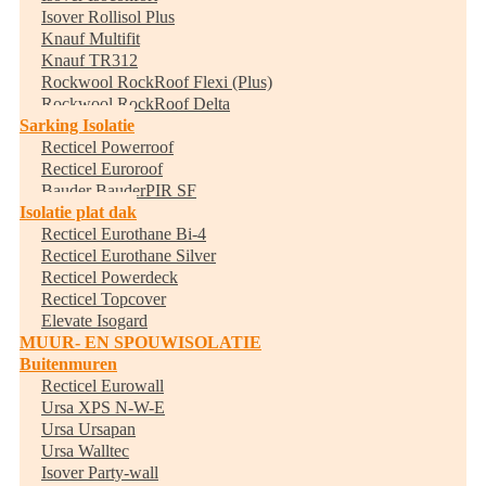
Isover Rollisol Plus
Knauf Multifit
Knauf TR312
Rockwool RockRoof Flexi (Plus)
Rockwool RockRoof Delta
Sarking Isolatie
Recticel Powerroof
Recticel Euroroof
Bauder BauderPIR SF
Isolatie plat dak
Recticel Eurothane Bi-4
Recticel Eurothane Silver
Recticel Powerdeck
Recticel Topcover
Elevate Isogard
MUUR- EN SPOUWISOLATIE
Buitenmuren
Recticel Eurowall
Ursa XPS N-W-E
Ursa Ursapan
Ursa Walltec
Isover Party-wall