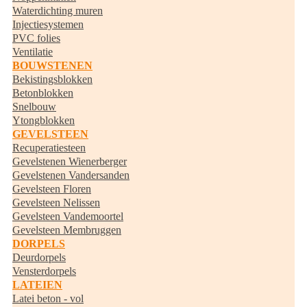
Waterdichting muren
Injectiesystemen
PVC folies
Ventilatie
BOUWSTENEN
Bekistingsblokken
Betonblokken
Snelbouw
Ytongblokken
GEVELSTEEN
Recuperatiesteen
Gevelstenen Wienerberger
Gevelstenen Vandersanden
Gevelsteen Floren
Gevelsteen Nelissen
Gevelsteen Vandemoortel
Gevelsteen Membruggen
DORPELS
Deurdorpels
Vensterdorpels
LATEIEN
Latei beton - vol