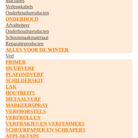
Machines
Verlengkabels
Onderhoudsproducten
ONDERHOUD
Afvalbeheer
Onderhoudsproducten
Schoonmaakmateriaal
Reparatieproducten
ALLES VOOR DE WINTER
Verf
PRIMER
MUURVERF
PLAFONDVERF
SCHILDERSKIT
LAK
HOUTBEITS
METAALVERF
MARKEERSPRAY
VERFBORSTELS
VERFROLLEN
VERFBAKJES EN VERFEMMERS
SCHUURPAPIER EN SCHRAPERS
AFPLAKTAPE