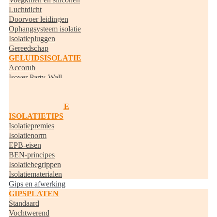
Luchtdicht
Doorvoer leidingen
Ophangsysteem isolatie
Isolatiepluggen
Gereedschap
GELUIDSISOLATIE
Accorub
Isover Party-Wall
Knauf Acoustifit
BUISISOLATIE
RANDISOLATIE
ISOLATIETIPS
Isolatiepremies
Isolatienorm
EPB-eisen
BEN-principes
Isolatiebegrippen
Isolatiematerialen
Gips en afwerking
GIPSPLATEN
Standaard
Vochtwerend