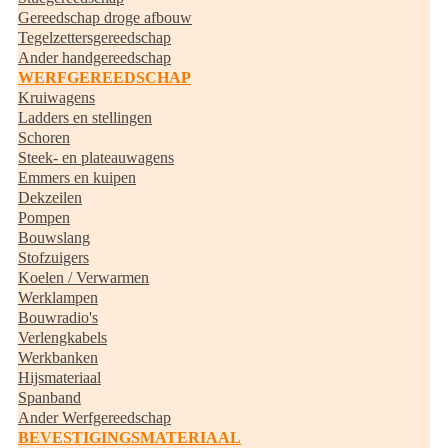
Gereedschap droge afbouw
Tegelzettersgereedschap
Ander handgereedschap
WERFGEREEDSCHAP
Kruiwagens
Ladders en stellingen
Schoren
Steek- en plateauwagens
Emmers en kuipen
Dekzeilen
Pompen
Bouwslang
Stofzuigers
Koelen / Verwarmen
Werklampen
Bouwradio's
Verlengkabels
Werkbanken
Hijsmateriaal
Spanband
Ander Werfgereedschap
BEVESTIGINGSMATERIAAL