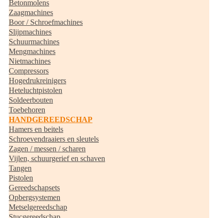
Betonmolens
Zaagmachines
Boor / Schroefmachines
Slijpmachines
Schuurmachines
Mengmachines
Nietmachines
Compressors
Hogedrukreinigers
Heteluchtpistolen
Soldeerbouten
Toebehoren
HANDGEREEDSCHAP
Hamers en beitels
Schroevendraaiers en sleutels
Zagen / messen / scharen
Vijlen, schuurgerief en schaven
Tangen
Pistolen
Gereedschapsets
Opbergsystemen
Metselgereedschap
Stucgereedschap