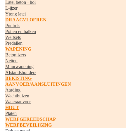
Latei beton - hol
L-ijzer
Ytong latei
DRAAGVLOEREN
Poutrels
Potten en balken
Welfsels
Predallen
WAPENING
Betonijzers
Netten
Muurwapening
Afstandshouders
BEKISTING
AANVOER/AANSLUITINGEN
Aarding
Wachtbuizen
Wateraanvoer
HOUT
Platen
WERFGEREEDSCHAP
WERFBEVEILIGING
Dak en gevel