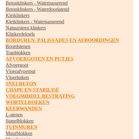
Betonklinkers - Waterpasserend
Betonklinkers - Waterdoorlatend
Kleiklinkers
Kleiklinkers - Waterpasserend
Natuursteen klinkers
Klinkerdeksels
BORDUREN, PALISSADES EN AFBOORDINGEN
Boordstenen
Trapblokken
AFVOERGOTEN EN PUTJES
Afvoergoot
Vloerafvoerput
Vloerluiken
SNELBETON
CHAPE EN STABILISÉ
VOEGMIDDEL BESTRATING
WORTELDOEKEN
KEERWANDEN
L-stenen
Stapelblokken
TUINMUREN
Muurblokken