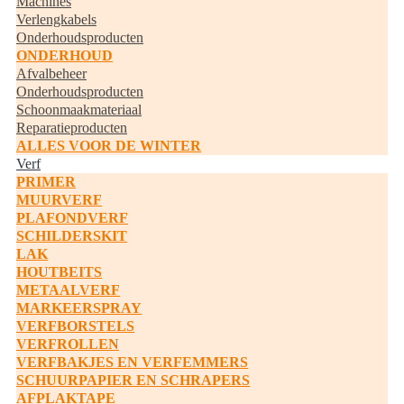
Machines
Verlengkabels
Onderhoudsproducten
ONDERHOUD
Afvalbeheer
Onderhoudsproducten
Schoonmaakmateriaal
Reparatieproducten
ALLES VOOR DE WINTER
Verf
PRIMER
MUURVERF
PLAFONDVERF
SCHILDERSKIT
LAK
HOUTBEITS
METAALVERF
MARKEERSPRAY
VERFBORSTELS
VERFROLLEN
VERFBAKJES EN VERFEMMERS
SCHUURPAPIER EN SCHRAPERS
AFPLAKTAPE