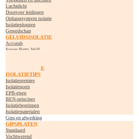
Luchtdicht
Doorvoer leidingen
Ophangsysteem isolatie
Isolatiepluggen
Gereedschap
GELUIDSISOLATIE
Accorub
Isover Party-Wall
Knauf Acoustifit
BUISISOLATIE
RANDISOLATIE
ISOLATIETIPS
Isolatiepremies
Isolatienorm
EPB-eisen
BEN-principes
Isolatiebegrippen
Isolatiematerialen
Gips en afwerking
GIPSPLATEN
Standaard
Vochtwerend