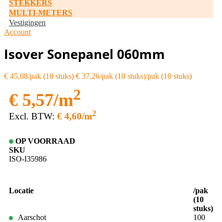
STEKKERS
MULTI-METERS
Vestigingen
Account
Isover Sonepanel 060mm
€ 45,08
€ 37,26/pak (10 stuks)
2
€ 5,57/m
2
Excl. BTW:
€ 4,60/m
OP VOORRAAD
SKU
ISO-I35986
Locatie
/pak
(10
stuks)
Aarschot
100