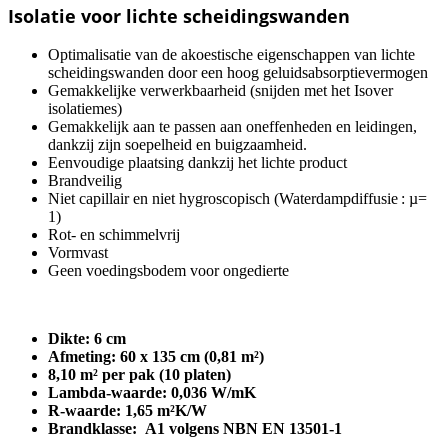
Isolatie voor lichte scheidingswanden
Optimalisatie van de akoestische eigenschappen van lichte
scheidingswanden door een hoog geluidsabsorptievermogen
Gemakkelijke verwerkbaarheid (snijden met het Isover
isolatiemes)
Gemakkelijk aan te passen aan oneffenheden en leidingen,
dankzij zijn soepelheid en buigzaamheid.
Eenvoudige plaatsing dankzij het lichte product
Brandveilig
Niet capillair en niet hygroscopisch (Waterdampdiffusie : µ=
1)
Rot- en schimmelvrij
Vormvast
Geen voedingsbodem voor ongedierte
Dikte: 6 cm
Afmeting: 60 x 135 cm (0,81 m²)
8,10 m² per pak (10 platen)
Lambda-waarde: 0,036 W/mK
R-waarde: 1,65 m²K/W
Brandklasse: A1 volgens NBN EN 13501-1