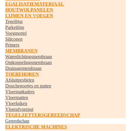
EGALISATIEMATERIAAL
HOUTWOLPANELEN
LIJMEN EN VOEGEN
Tegellijm
Parketlijm
Voegmortel
Siliconen
Primers
MEMBRANEN
Waterdichtingsmembraan
Ontkoppelingsmembraan
Drainagemembraan
TOEBEHOREN
Afsluitprofielen
Douchegootjes en putten
Vloermatkaders
Vloermatten
Vloerluiken
Vloerafvoerput
TEGELZETTERSGEREEDSCHAP
Gereedschap
ELEKTRISCHE MACHINES