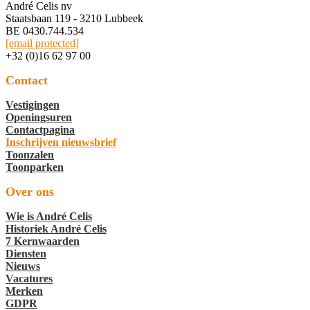
André Celis nv
Staatsbaan 119 - 3210 Lubbeek
BE 0430.744.534
[email protected]
+32 (0)16 62 97 00
Contact
Vestigingen
Openingsuren
Contactpagina
Inschrijven nieuwsbrief
Toonzalen
Toonparken
Over ons
Wie is André Celis
Historiek André Celis
7 Kernwaarden
Diensten
Nieuws
Vacatures
Merken
GDPR