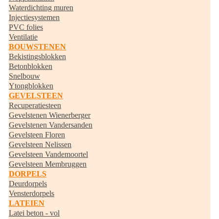
Waterdichting muren
Injectiesystemen
PVC folies
Ventilatie
BOUWSTENEN
Bekistingsblokken
Betonblokken
Snelbouw
Ytongblokken
GEVELSTEEN
Recuperatiesteen
Gevelstenen Wienerberger
Gevelstenen Vandersanden
Gevelsteen Floren
Gevelsteen Nelissen
Gevelsteen Vandemoortel
Gevelsteen Membruggen
DORPELS
Deurdorpels
Vensterdorpels
LATEIEN
Latei beton - vol