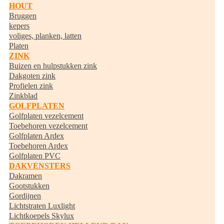
HOUT
Bruggen
kepers
voliges, planken, latten
Platen
ZINK
Buizen en hulpstukken zink
Dakgoten zink
Profielen zink
Zinkblad
GOLFPLATEN
Golfplaten vezelcement
Toebehoren vezelcement
Golfplaten Ardex
Toebehoren Ardex
Golfplaten PVC
DAKVENSTERS
Dakramen
Gootstukken
Gordijnen
Lichtstraten Luxlight
Lichtkoepels Skylux