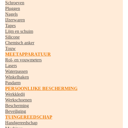
Schroeven
Pluggen
Nagels
IJzerwaren
Tapes
Lijm en schuim
Silicone
Chemisch anker
Touw
MEETAPPARATUUR
Rol- en vouwmeters
Lasers
Waterpassen
Winkelhaken
Pasdarm
PERSOONLIJKE BESCHERMING
Werkkledij
Werkschoenen
Bescherming
Beveiliging
TUINGEREEDSCHAP
Handgereedschap