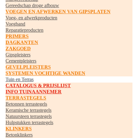
Gereedschap droge afbouw
VOEGEN EN AFWERKEN VAN GIPSPLATEN
Voeg- en afwerkproducten
Voegband
Reparatieproducten
PRIMERS
DAGKANTEN
ZAKGOED
Gipspleisters
Cementpleisters
GEVELPLEISTERS
SYSTEMEN VOCHTIGE WANDEN
Tuin en Terras
CATALOGUS & PRIJSLIJST
INFO TUINAANNEMER
TERRASTEGELS
Betonnen terrastegels
Keramische terrastegels
Natuursteen terrastegels
Hulpstukken terrastegels
KLINKERS
Betonklinkers