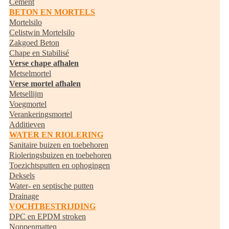
Cement
BETON EN MORTELS
Mortelsilo
Celistwin Mortelsilo
Zakgoed Beton
Chape en Stabilisé
Verse chape afhalen
Metselmortel
Verse mortel afhalen
Metsellijm
Voegmortel
Verankeringsmortel
Additieven
WATER EN RIOLERING
Sanitaire buizen en toebehoren
Rioleringsbuizen en toebehoren
Toezichtsputten en ophogingen
Deksels
Water- en septische putten
Drainage
VOCHTBESTRIJDING
DPC en EPDM stroken
Noppenmatten