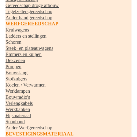
Gereedschap droge afbouw
Tegelzettersgereedschap
Ander handgereedschap
WERFGEREEDSCHAP
Kruiwagens
Ladders en stellingen
Schoren
Steek- en plateauwagens
Emmers en kuipen
Dekzeilen
Pompen
Bouwslang
Stofzuigers
Koelen / Verwarmen
Werklampen
Bouwradio's
Verlengkabels
Werkbanken
Hijsmateriaal
Spanband
Ander Werfgereedschap
BEVESTIGINGSMATERIAAL