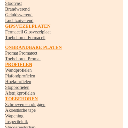
Stootvast
Brandwerend
Geluidswerend
Luchtzuiverend
GIPSVEZELPLATEN
Fermacell Gipsvezelplaat
Toebehoren Fermacell
ONBRANDBARE PLATEN
Promat Promatect
Toebehoren Promat
PROFIELEN
Wandprofielen
Plafondprofielen
Hoekprofielen
Stopprofielen
Afstrijkprofielen
TOEBEHOREN
Schroeven en pluggen
Akoestische tape
Wapening
Inspectieluik
Stucgereedschap