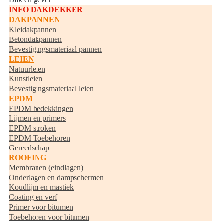
INFO DAKDEKKER
DAKPANNEN
Kleidakpannen
Betondakpannen
Bevestigingsmateriaal pannen
LEIEN
Natuurleien
Kunstleien
Bevestigingsmateriaal leien
EPDM
EPDM bedekkingen
Lijmen en primers
EPDM stroken
EPDM Toebehoren
Gereedschap
ROOFING
Membranen (eindlagen)
Onderlagen en dampschermen
Koudlijm en mastiek
Coating en verf
Primer voor bitumen
Toebehoren voor bitumen