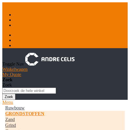
Ga naar de inhoud
Container & Recyclage
Natuursteen
Tankstations
Inloggen
Account aanmaken
Toggle Nav
Winkelwagen
My Quote
Zoek
Zoek
Zoek
Menu
Ruwbouw
GRONDSTOFFEN
Zand
Grind