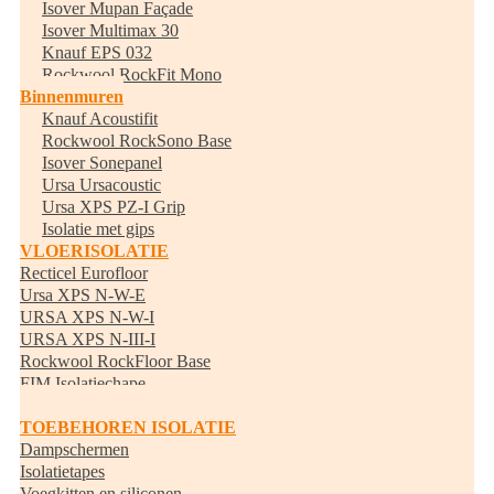
Isover Mupan Façade
Isover Multimax 30
Knauf EPS 032
Rockwool RockFit Mono
Binnenmuren
Knauf Acoustifit
Rockwool RockSono Base
Isover Sonepanel
Ursa Ursacoustic
Ursa XPS PZ-I Grip
Isolatie met gips
VLOERISOLATIE
Recticel Eurofloor
Ursa XPS N-W-E
URSA XPS N-W-I
URSA XPS N-III-I
Rockwool RockFloor Base
FIM Isolatiechape
Randisolatie
TOEBEHOREN ISOLATIE
Dampschermen
Isolatietapes
Voegkitten en siliconen