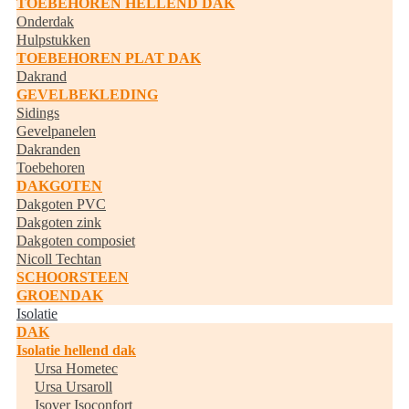
TOEBEHOREN HELLEND DAK
Onderdak
Hulpstukken
TOEBEHOREN PLAT DAK
Dakrand
GEVELBEKLEDING
Sidings
Gevelpanelen
Dakranden
Toebehoren
DAKGOTEN
Dakgoten PVC
Dakgoten zink
Dakgoten composiet
Nicoll Techtan
SCHOORSTEEN
GROENDAK
Isolatie
DAK
Isolatie hellend dak
Ursa Hometec
Ursa Ursaroll
Isover Isoconfort