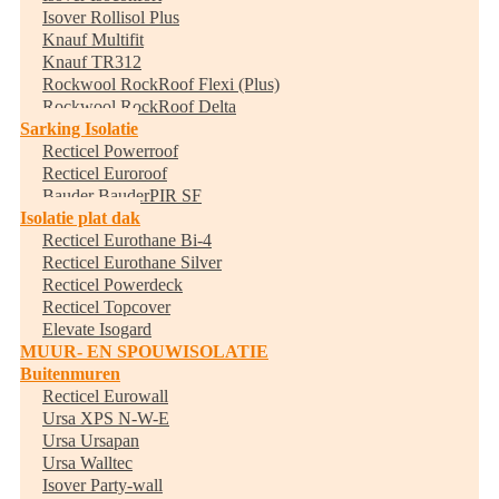
Isover Rollisol Plus
Knauf Multifit
Knauf TR312
Rockwool RockRoof Flexi (Plus)
Rockwool RockRoof Delta
Sarking Isolatie
Recticel Powerroof
Recticel Euroroof
Bauder BauderPIR SF
Isolatie plat dak
Recticel Eurothane Bi-4
Recticel Eurothane Silver
Recticel Powerdeck
Recticel Topcover
Elevate Isogard
MUUR- EN SPOUWISOLATIE
Buitenmuren
Recticel Eurowall
Ursa XPS N-W-E
Ursa Ursapan
Ursa Walltec
Isover Party-wall