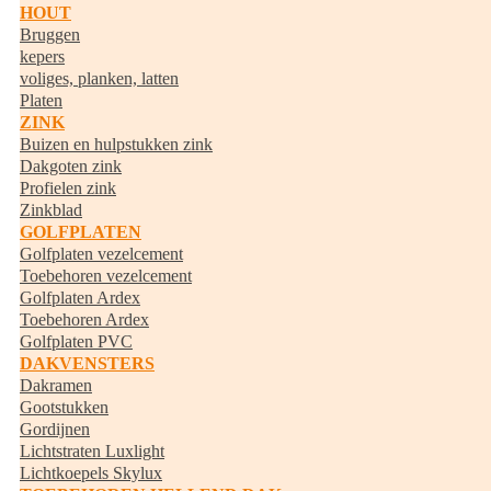
HOUT
Bruggen
kepers
voliges, planken, latten
Platen
ZINK
Buizen en hulpstukken zink
Dakgoten zink
Profielen zink
Zinkblad
GOLFPLATEN
Golfplaten vezelcement
Toebehoren vezelcement
Golfplaten Ardex
Toebehoren Ardex
Golfplaten PVC
DAKVENSTERS
Dakramen
Gootstukken
Gordijnen
Lichtstraten Luxlight
Lichtkoepels Skylux