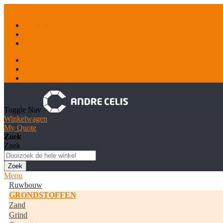
Ga naar de inhoud
Container & Recyclage
Natuursteen
Tankstations
Inloggen
Account aanmaken
Toggle Nav
Winkelwagen
My Quote
Zoek
Zoek
Zoek
Menu
Ruwbouw
GRONDSTOFFEN
Zand
Grind