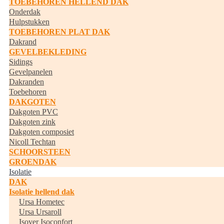
TOEBEHOREN HELLEND DAK
Onderdak
Hulpstukken
TOEBEHOREN PLAT DAK
Dakrand
GEVELBEKLEDING
Sidings
Gevelpanelen
Dakranden
Toebehoren
DAKGOTEN
Dakgoten PVC
Dakgoten zink
Dakgoten composiet
Nicoll Techtan
SCHOORSTEEN
GROENDAK
Isolatie
DAK
Isolatie hellend dak
Ursa Hometec
Ursa Ursaroll
Isover Isoconfort