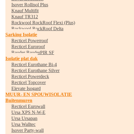
Isover Rollisol Plus
Knauf Multifit
Knauf TR312
Rockwool RockRoof Flexi (Plus)
Rockwool RockRoof Delta
Sarking Isolatie
Recticel Powerroof
Recticel Euroroof
Bauder BauderPIR SF
Isolatie plat dak
Recticel Eurothane Bi-4
Recticel Eurothane Silver
Recticel Powerdeck
Recticel Topcover
Elevate Isogard
MUUR- EN SPOUWISOLATIE
Buitenmuren
Recticel Eurowall
Ursa XPS N-W-E
Ursa Ursapan
Ursa Walltec
Isover Party-wall