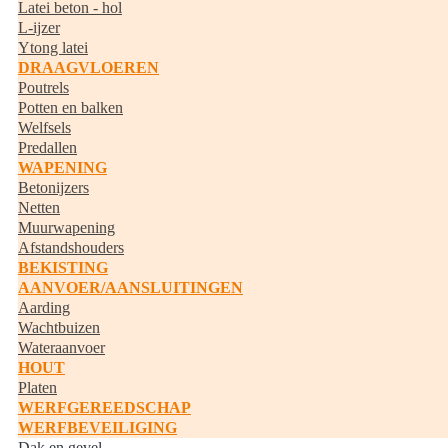
Latei beton - hol
L-ijzer
Ytong latei
DRAAGVLOEREN
Poutrels
Potten en balken
Welfsels
Predallen
WAPENING
Betonijzers
Netten
Muurwapening
Afstandshouders
BEKISTING
AANVOER/AANSLUITINGEN
Aarding
Wachtbuizen
Wateraanvoer
HOUT
Platen
WERFGEREEDSCHAP
WERFBEVEILIGING
Dak en gevel