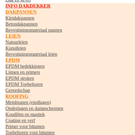
INFO DAKDEKKER
DAKPANNEN
Kleidakpannen
Betondakpannen
Bevestigingsmateriaal pannen
LEIEN
Natuurleien
Kunstleien
Bevestigingsmateriaal leien
EPDM
EPDM bedekkingen
Lijmen en primers
EPDM stroken
EPDM Toebehoren
Gereedschap
ROOFING
Membranen (eindlagen)
Onderlagen en dampschermen
Koudlijm en mastiek
Coating en verf
Primer voor bitumen
Toebehoren voor bitumen