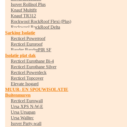
Isover Rollisol Plus
Knauf Multifit
Knauf TR312
Rockwool RockRoof Flexi (Plus)
Rockwool RockRoof Delta
Sarking Isolatie
Recticel Powerroof
Recticel Euroroof
Bauder BauderPIR SF
Isolatie plat dak
Recticel Eurothane Bi-4
Recticel Eurothane Silver
Recticel Powerdeck
Recticel Topcover
Elevate Isogard
MUUR- EN SPOUWISOLATIE
Buitenmuren
Recticel Eurowall
Ursa XPS N-W-E
Ursa Ursapan
Ursa Walltec
Isover Party-wall