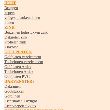
HOUT
Bruggen
kepers
voliges, planken, latten
Platen
ZINK
Buizen en hulpstukken zink
Dakgoten zink
Profielen zink
Zinkblad
GOLFPLATEN
Golfplaten vezelcement
Toebehoren vezelcement
Golfplaten Ardex
Toebehoren Ardex
Golfplaten PVC
DAKVENSTERS
Dakramen
Gootstukken
Gordijnen
Lichtstraten Luxlight
Lichtkoepels Skylux