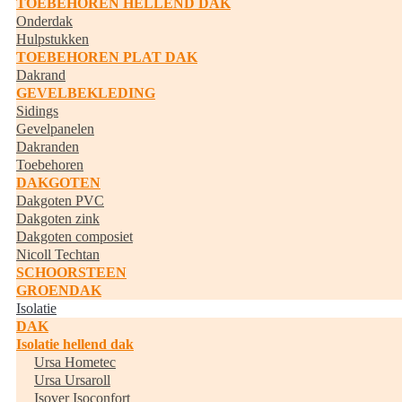
TOEBEHOREN HELLEND DAK
Onderdak
Hulpstukken
TOEBEHOREN PLAT DAK
Dakrand
GEVELBEKLEDING
Sidings
Gevelpanelen
Dakranden
Toebehoren
DAKGOTEN
Dakgoten PVC
Dakgoten zink
Dakgoten composiet
Nicoll Techtan
SCHOORSTEEN
GROENDAK
Isolatie
DAK
Isolatie hellend dak
Ursa Hometec
Ursa Ursaroll
Isover Isoconfort