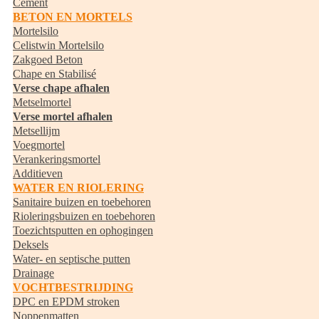
Cement
BETON EN MORTELS
Mortelsilo
Celistwin Mortelsilo
Zakgoed Beton
Chape en Stabilisé
Verse chape afhalen
Metselmortel
Verse mortel afhalen
Metsellijm
Voegmortel
Verankeringsmortel
Additieven
WATER EN RIOLERING
Sanitaire buizen en toebehoren
Rioleringsbuizen en toebehoren
Toezichtsputten en ophogingen
Deksels
Water- en septische putten
Drainage
VOCHTBESTRIJDING
DPC en EPDM stroken
Noppenmatten