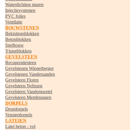
Waterdichting muren
Injectiesystemen
PVC folies
Ventilatie
BOUWSTENEN
Bekistingsblokken
Betonblokken
Snelbouw
Ytongblokken
GEVELSTEEN
Recuperatiesteen
Gevelstenen Wienerberger
Gevelstenen Vandersanden
Gevelsteen Floren
Gevelsteen Nelissen
Gevelsteen Vandemoortel
Gevelsteen Membruggen
DORPELS
Deurdorpels
Vensterdorpels
LATEIEN
Latei beton - vol