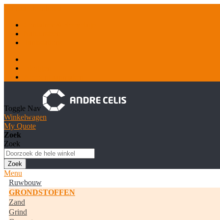
Ga naar de inhoud
Container & Recyclage
Natuursteen
Tankstations
Inloggen
Account aanmaken
Toggle Nav
Winkelwagen
My Quote
Zoek
Zoek
Zoek
Menu
Ruwbouw
GRONDSTOFFEN
Zand
Grind