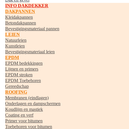
INFO DAKDEKKER
DAKPANNEN
Kleidakpannen
Betondakpannen
Bevestigingsmateriaal pannen
LEIEN
Natuurleien
Kunstleien
Bevestigingsmateriaal leien
EPDM
EPDM bedekkingen
Lijmen en primers
EPDM stroken
EPDM Toebehoren
Gereedschap
ROOFING
Membranen (eindlagen)
Onderlagen en dampschermen
Koudlijm en mastiek
Coating en verf
Primer voor bitumen
Toebehoren voor bitumen