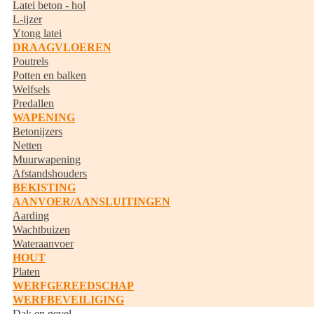
Latei beton - hol
L-ijzer
Ytong latei
DRAAGVLOEREN
Poutrels
Potten en balken
Welfsels
Predallen
WAPENING
Betonijzers
Netten
Muurwapening
Afstandshouders
BEKISTING
AANVOER/AANSLUITINGEN
Aarding
Wachtbuizen
Wateraanvoer
HOUT
Platen
WERFGEREEDSCHAP
WERFBEVEILIGING
Dak en gevel