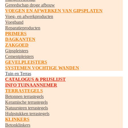
Gereedschap droge afbouw
VOEGEN EN AFWERKEN VAN GIPSPLATEN
Voeg- en afwerkproducten
Voegband
Reparatieproducten
PRIMERS
DAGKANTEN
ZAKGOED
Gipspleisters
Cementpleisters
GEVELPLEISTERS
SYSTEMEN VOCHTIGE WANDEN
Tuin en Terras
CATALOGUS & PRIJSLIJST
INFO TUINAANNEMER
TERRASTEGELS
Betonnen terrastegels
Keramische terrastegels
Natuursteen terrastegels
Hulpstukken terrastegels
KLINKERS
Betonklinkers