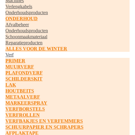
Machines
Verlengkabels
Onderhoudsproducten
ONDERHOUD
Afvalbeheer
Onderhoudsproducten
Schoonmaakmateriaal
Reparatieproducten
ALLES VOOR DE WINTER
Verf
PRIMER
MUURVERF
PLAFONDVERF
SCHILDERSKIT
LAK
HOUTBEITS
METAALVERF
MARKEERSPRAY
VERFBORSTELS
VERFROLLEN
VERFBAKJES EN VERFEMMERS
SCHUURPAPIER EN SCHRAPERS
AFPLAKTAPE