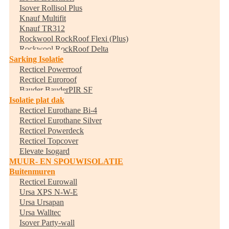
Isover Rollisol Plus
Knauf Multifit
Knauf TR312
Rockwool RockRoof Flexi (Plus)
Rockwool RockRoof Delta
Sarking Isolatie
Recticel Powerroof
Recticel Euroroof
Bauder BauderPIR SF
Isolatie plat dak
Recticel Eurothane Bi-4
Recticel Eurothane Silver
Recticel Powerdeck
Recticel Topcover
Elevate Isogard
MUUR- EN SPOUWISOLATIE
Buitenmuren
Recticel Eurowall
Ursa XPS N-W-E
Ursa Ursapan
Ursa Walltec
Isover Party-wall