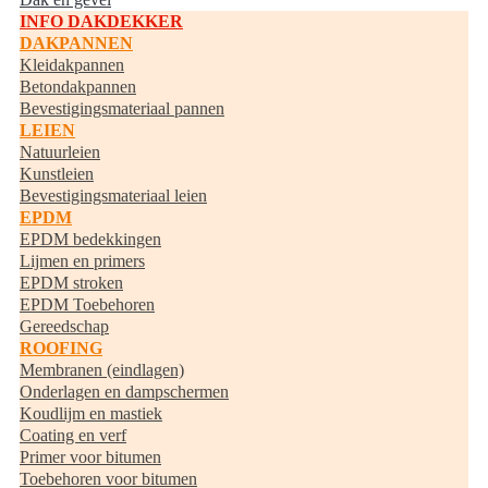
INFO DAKDEKKER
DAKPANNEN
Kleidakpannen
Betondakpannen
Bevestigingsmateriaal pannen
LEIEN
Natuurleien
Kunstleien
Bevestigingsmateriaal leien
EPDM
EPDM bedekkingen
Lijmen en primers
EPDM stroken
EPDM Toebehoren
Gereedschap
ROOFING
Membranen (eindlagen)
Onderlagen en dampschermen
Koudlijm en mastiek
Coating en verf
Primer voor bitumen
Toebehoren voor bitumen