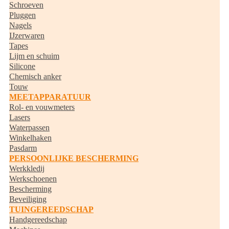
Schroeven
Pluggen
Nagels
IJzerwaren
Tapes
Lijm en schuim
Silicone
Chemisch anker
Touw
MEETAPPARATUUR
Rol- en vouwmeters
Lasers
Waterpassen
Winkelhaken
Pasdarm
PERSOONLIJKE BESCHERMING
Werkkledij
Werkschoenen
Bescherming
Beveiliging
TUINGEREEDSCHAP
Handgereedschap