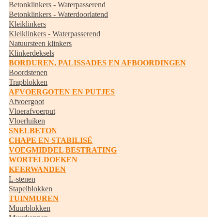
Betonklinkers - Waterpasserend
Betonklinkers - Waterdoorlatend
Kleiklinkers
Kleiklinkers - Waterpasserend
Natuursteen klinkers
Klinkerdeksels
BORDUREN, PALISSADES EN AFBOORDINGEN
Boordstenen
Trapblokken
AFVOERGOTEN EN PUTJES
Afvoergoot
Vloerafvoerput
Vloerluiken
SNELBETON
CHAPE EN STABILISÉ
VOEGMIDDEL BESTRATING
WORTELDOEKEN
KEERWANDEN
L-stenen
Stapelblokken
TUINMUREN
Muurblokken