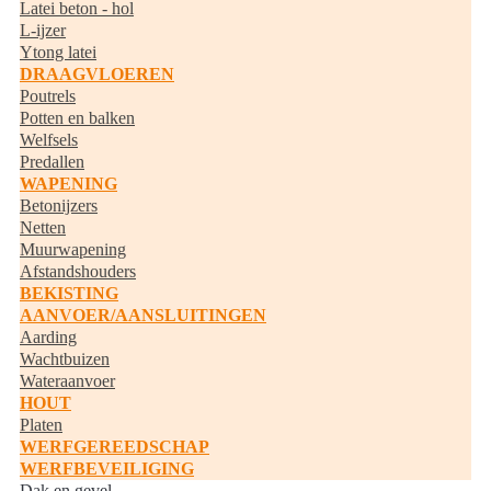
Latei beton - hol
L-ijzer
Ytong latei
DRAAGVLOEREN
Poutrels
Potten en balken
Welfsels
Predallen
WAPENING
Betonijzers
Netten
Muurwapening
Afstandshouders
BEKISTING
AANVOER/AANSLUITINGEN
Aarding
Wachtbuizen
Wateraanvoer
HOUT
Platen
WERFGEREEDSCHAP
WERFBEVEILIGING
Dak en gevel