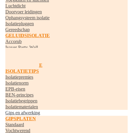
Luchtdicht
Doorvoer leidingen
Ophangsysteem isolatie
Isolatiepluggen
Gereedschap
GELUIDSISOLATIE
Accorub
Isover Party-Wall
Knauf Acoustifit
BUISISOLATIE
RANDISOLATIE
ISOLATIETIPS
Isolatiepremies
Isolatienorm
EPB-eisen
BEN-principes
Isolatiebegrippen
Isolatiematerialen
Gips en afwerking
GIPSPLATEN
Standaard
Vochtwerend