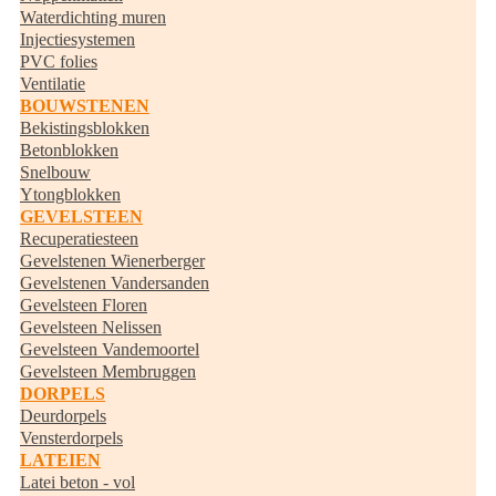
Waterdichting muren
Injectiesystemen
PVC folies
Ventilatie
BOUWSTENEN
Bekistingsblokken
Betonblokken
Snelbouw
Ytongblokken
GEVELSTEEN
Recuperatiesteen
Gevelstenen Wienerberger
Gevelstenen Vandersanden
Gevelsteen Floren
Gevelsteen Nelissen
Gevelsteen Vandemoortel
Gevelsteen Membruggen
DORPELS
Deurdorpels
Vensterdorpels
LATEIEN
Latei beton - vol