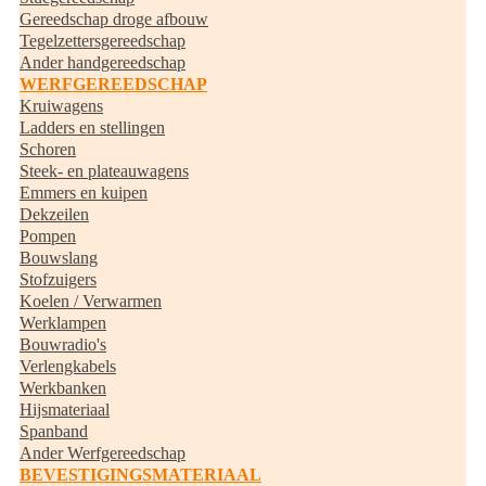
Gereedschap droge afbouw
Tegelzettersgereedschap
Ander handgereedschap
WERFGEREEDSCHAP
Kruiwagens
Ladders en stellingen
Schoren
Steek- en plateauwagens
Emmers en kuipen
Dekzeilen
Pompen
Bouwslang
Stofzuigers
Koelen / Verwarmen
Werklampen
Bouwradio's
Verlengkabels
Werkbanken
Hijsmateriaal
Spanband
Ander Werfgereedschap
BEVESTIGINGSMATERIAAL