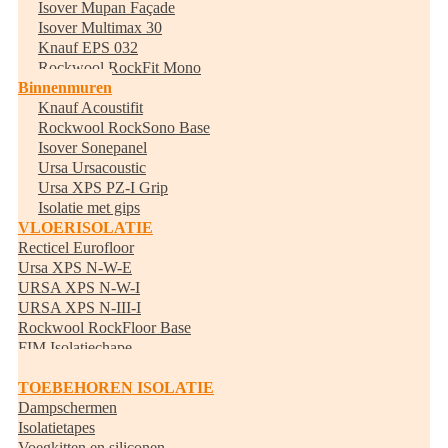
Isover Mupan Façade
Isover Multimax 30
Knauf EPS 032
Rockwool RockFit Mono
Binnenmuren
Knauf Acoustifit
Rockwool RockSono Base
Isover Sonepanel
Ursa Ursacoustic
Ursa XPS PZ-I Grip
Isolatie met gips
VLOERISOLATIE
Recticel Eurofloor
Ursa XPS N-W-E
URSA XPS N-W-I
URSA XPS N-III-I
Rockwool RockFloor Base
FIM Isolatiechape
Randisolatie
TOEBEHOREN ISOLATIE
Dampschermen
Isolatietapes
Voegkitten en siliconen