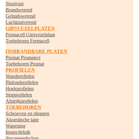
Stootvast
Brandwerend
Geluidswerend
Luchtzuiverend
GIPSVEZELPLATEN
Fermacell Gipsvezelplaat
Toebehoren Fermacell
ONBRANDBARE PLATEN
Promat Promatect
Toebehoren Promat
PROFIELEN
Wandprofielen
Plafondprofielen
Hoekprofielen
Stopprofielen
Afstrijkprofielen
TOEBEHOREN
Schroeven en pluggen
Akoestische tape
Wapening
Inspectieluik
Stucgereedschap