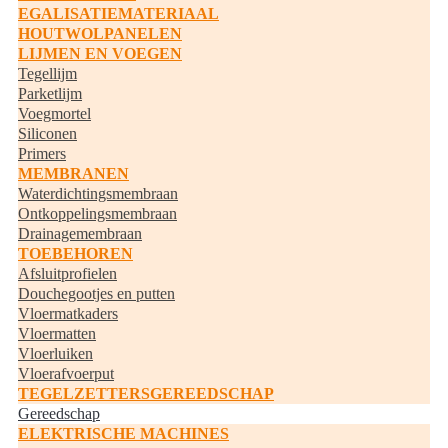
EGALISATIEMATERIAAL
HOUTWOLPANELEN
LIJMEN EN VOEGEN
Tegellijm
Parketlijm
Voegmortel
Siliconen
Primers
MEMBRANEN
Waterdichtingsmembraan
Ontkoppelingsmembraan
Drainagemembraan
TOEBEHOREN
Afsluitprofielen
Douchegootjes en putten
Vloermatkaders
Vloermatten
Vloerluiken
Vloerafvoerput
TEGELZETTERSGEREEDSCHAP
Gereedschap
ELEKTRISCHE MACHINES