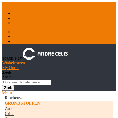
Ga naar de inhoud
Container & Recyclage
Natuursteen
Tankstations
Inloggen
Account aanmaken
Toggle Nav
Winkelwagen
My Quote
Zoek
Zoek
Zoek
Menu
Ruwbouw
GRONDSTOFFEN
Zand
Grind