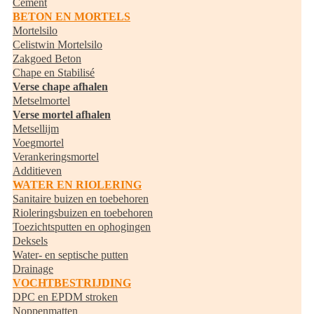
Cement
BETON EN MORTELS
Mortelsilo
Celistwin Mortelsilo
Zakgoed Beton
Chape en Stabilisé
Verse chape afhalen
Metselmortel
Verse mortel afhalen
Metsellijm
Voegmortel
Verankeringsmortel
Additieven
WATER EN RIOLERING
Sanitaire buizen en toebehoren
Rioleringsbuizen en toebehoren
Toezichtsputten en ophogingen
Deksels
Water- en septische putten
Drainage
VOCHTBESTRIJDING
DPC en EPDM stroken
Noppenmatten