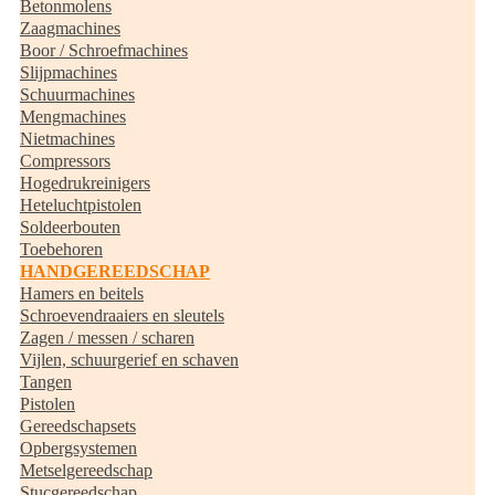
Betonmolens
Zaagmachines
Boor / Schroefmachines
Slijpmachines
Schuurmachines
Mengmachines
Nietmachines
Compressors
Hogedrukreinigers
Heteluchtpistolen
Soldeerbouten
Toebehoren
HANDGEREEDSCHAP
Hamers en beitels
Schroevendraaiers en sleutels
Zagen / messen / scharen
Vijlen, schuurgerief en schaven
Tangen
Pistolen
Gereedschapsets
Opbergsystemen
Metselgereedschap
Stucgereedschap