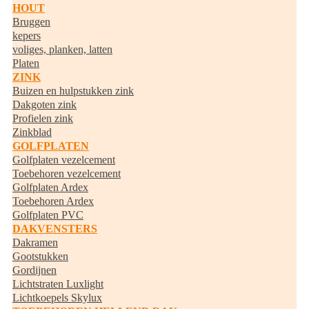
HOUT
Bruggen
kepers
voliges, planken, latten
Platen
ZINK
Buizen en hulpstukken zink
Dakgoten zink
Profielen zink
Zinkblad
GOLFPLATEN
Golfplaten vezelcement
Toebehoren vezelcement
Golfplaten Ardex
Toebehoren Ardex
Golfplaten PVC
DAKVENSTERS
Dakramen
Gootstukken
Gordijnen
Lichtstraten Luxlight
Lichtkoepels Skylux