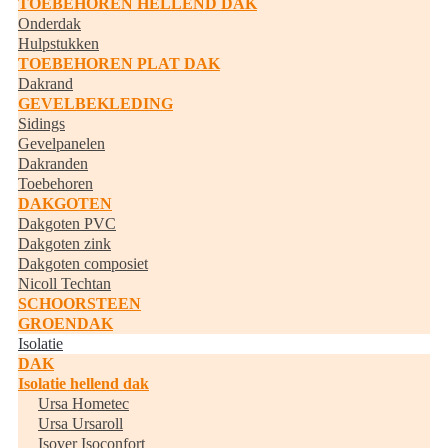
TOEBEHOREN HELLEND DAK
Onderdak
Hulpstukken
TOEBEHOREN PLAT DAK
Dakrand
GEVELBEKLEDING
Sidings
Gevelpanelen
Dakranden
Toebehoren
DAKGOTEN
Dakgoten PVC
Dakgoten zink
Dakgoten composiet
Nicoll Techtan
SCHOORSTEEN
GROENDAK
Isolatie
DAK
Isolatie hellend dak
Ursa Hometec
Ursa Ursaroll
Isover Isoconfort