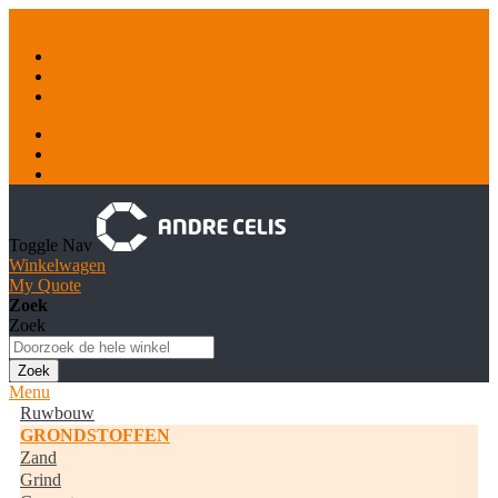
Ga naar de inhoud
Container & Recyclage
Natuursteen
Tankstations
Inloggen
Account aanmaken
Toggle Nav
Winkelwagen
My Quote
Zoek
Zoek
Zoek
Menu
Ruwbouw
GRONDSTOFFEN
Zand
Grind