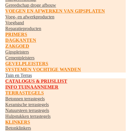
Gereedschap droge afbouw
VOEGEN EN AFWERKEN VAN GIPSPLATEN
Voeg- en afwerkproducten
Voegband
Reparatieproducten
PRIMERS
DAGKANTEN
ZAKGOED
Gipspleisters
Cementpleisters
GEVELPLEISTERS
SYSTEMEN VOCHTIGE WANDEN
Tuin en Terras
CATALOGUS & PRIJSLIJST
INFO TUINAANNEMER
TERRASTEGELS
Betonnen terrastegels
Keramische terrastegels
Natuursteen terrastegels
Hulpstukken terrastegels
KLINKERS
Betonklinkers