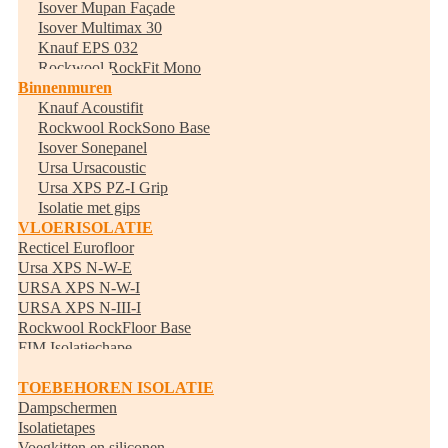
Isover Mupan Façade
Isover Multimax 30
Knauf EPS 032
Rockwool RockFit Mono
Binnenmuren
Knauf Acoustifit
Rockwool RockSono Base
Isover Sonepanel
Ursa Ursacoustic
Ursa XPS PZ-I Grip
Isolatie met gips
VLOERISOLATIE
Recticel Eurofloor
Ursa XPS N-W-E
URSA XPS N-W-I
URSA XPS N-III-I
Rockwool RockFloor Base
FIM Isolatiechape
Randisolatie
TOEBEHOREN ISOLATIE
Dampschermen
Isolatietapes
Voegkitten en siliconen