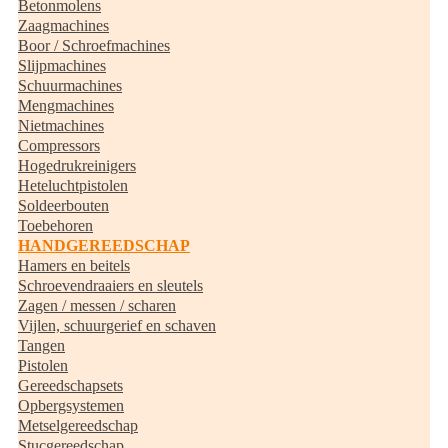
Betonmolens
Zaagmachines
Boor / Schroefmachines
Slijpmachines
Schuurmachines
Mengmachines
Nietmachines
Compressors
Hogedrukreinigers
Heteluchtpistolen
Soldeerbouten
Toebehoren
HANDGEREEDSCHAP
Hamers en beitels
Schroevendraaiers en sleutels
Zagen / messen / scharen
Vijlen, schuurgerief en schaven
Tangen
Pistolen
Gereedschapsets
Opbergsystemen
Metselgereedschap
Stucgereedschap