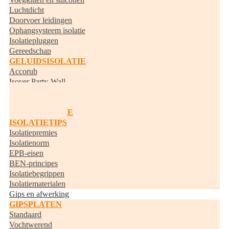
Luchtdicht
Doorvoer leidingen
Ophangsysteem isolatie
Isolatiepluggen
Gereedschap
GELUIDSISOLATIE
Accorub
Isover Party-Wall
Knauf Acoustifit
BUISISOLATIE
RANDISOLATIE
ISOLATIETIPS
Isolatiepremies
Isolatienorm
EPB-eisen
BEN-principes
Isolatiebegrippen
Isolatiematerialen
Gips en afwerking
GIPSPLATEN
Standaard
Vochtwerend