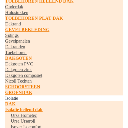
TOEBEHOREN HELLEND DAK
Onderdak
Hulpstukken
TOEBEHOREN PLAT DAK
Dakrand
GEVELBEKLEDING
Sidings
Gevelpanelen
Dakranden
Toebehoren
DAKGOTEN
Dakgoten PVC
Dakgoten zink
Dakgoten composiet
Nicoll Techtan
SCHOORSTEEN
GROENDAK
Isolatie
DAK
Isolatie hellend dak
Ursa Hometec
Ursa Ursaroll
Isover Isoconfort