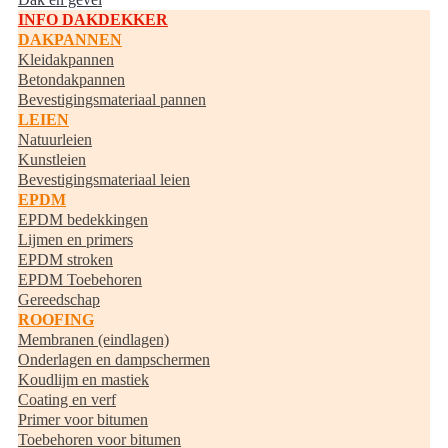
INFO DAKDEKKER
DAKPANNEN
Kleidakpannen
Betondakpannen
Bevestigingsmateriaal pannen
LEIEN
Natuurleien
Kunstleien
Bevestigingsmateriaal leien
EPDM
EPDM bedekkingen
Lijmen en primers
EPDM stroken
EPDM Toebehoren
Gereedschap
ROOFING
Membranen (eindlagen)
Onderlagen en dampschermen
Koudlijm en mastiek
Coating en verf
Primer voor bitumen
Toebehoren voor bitumen