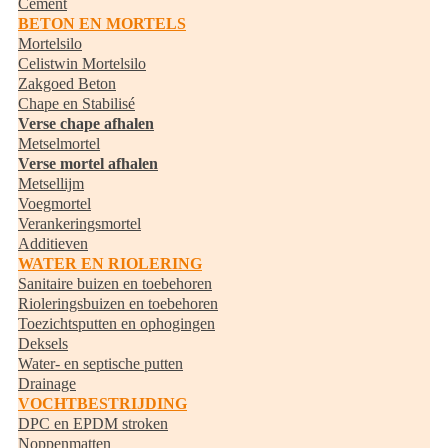
Cement
BETON EN MORTELS
Mortelsilo
Celistwin Mortelsilo
Zakgoed Beton
Chape en Stabilisé
Verse chape afhalen
Metselmortel
Verse mortel afhalen
Metsellijm
Voegmortel
Verankeringsmortel
Additieven
WATER EN RIOLERING
Sanitaire buizen en toebehoren
Rioleringsbuizen en toebehoren
Toezichtsputten en ophogingen
Deksels
Water- en septische putten
Drainage
VOCHTBESTRIJDING
DPC en EPDM stroken
Noppenmatten