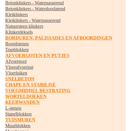
Betonklinkers - Waterpasserend
Betonklinkers - Waterdoorlatend
Kleiklinkers
Kleiklinkers - Waterpasserend
Natuursteen klinkers
Klinkerdeksels
BORDUREN, PALISSADES EN AFBOORDINGEN
Boordstenen
Trapblokken
AFVOERGOTEN EN PUTJES
Afvoergoot
Vloerafvoerput
Vloerluiken
SNELBETON
CHAPE EN STABILISÉ
VOEGMIDDEL BESTRATING
WORTELDOEKEN
KEERWANDEN
L-stenen
Stapelblokken
TUINMUREN
Muurblokken