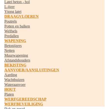
Latei beton - hol
L-ijzer
Ytong latei
DRAAGVLOEREN
Poutrels
Potten en balken
Welfsels
Predallen
WAPENING
Betonijzers
Netten
Muurwapening
Afstandshouders
BEKISTING
AANVOER/AANSLUITINGEN
Aarding
Wachtbuizen
Wateraanvoer
HOUT
Platen
WERFGEREEDSCHAP
WERFBEVEILIGING
Dak en gevel