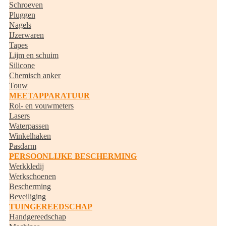
Schroeven
Pluggen
Nagels
IJzerwaren
Tapes
Lijm en schuim
Silicone
Chemisch anker
Touw
MEETAPPARATUUR
Rol- en vouwmeters
Lasers
Waterpassen
Winkelhaken
Pasdarm
PERSOONLIJKE BESCHERMING
Werkkledij
Werkschoenen
Bescherming
Beveiliging
TUINGEREEDSCHAP
Handgereedschap