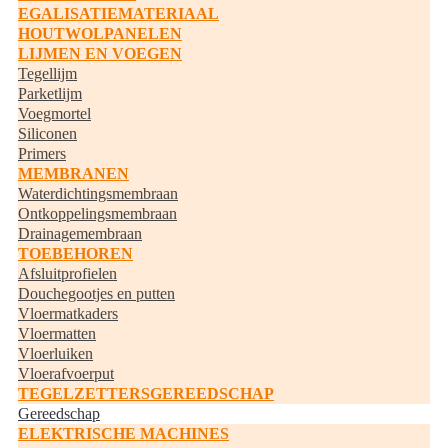
EGALISATIEMATERIAAL
HOUTWOLPANELEN
LIJMEN EN VOEGEN
Tegellijm
Parketlijm
Voegmortel
Siliconen
Primers
MEMBRANEN
Waterdichtingsmembraan
Ontkoppelingsmembraan
Drainagemembraan
TOEBEHOREN
Afsluitprofielen
Douchegootjes en putten
Vloermatkaders
Vloermatten
Vloerluiken
Vloerafvoerput
TEGELZETTERSGEREEDSCHAP
Gereedschap
ELEKTRISCHE MACHINES