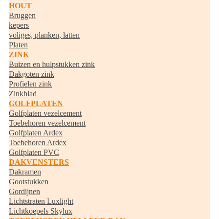
HOUT
Bruggen
kepers
voliges, planken, latten
Platen
ZINK
Buizen en hulpstukken zink
Dakgoten zink
Profielen zink
Zinkblad
GOLFPLATEN
Golfplaten vezelcement
Toebehoren vezelcement
Golfplaten Ardex
Toebehoren Ardex
Golfplaten PVC
DAKVENSTERS
Dakramen
Gootstukken
Gordijnen
Lichtstraten Luxlight
Lichtkoepels Skylux