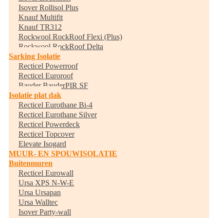
Isover Rollisol Plus
Knauf Multifit
Knauf TR312
Rockwool RockRoof Flexi (Plus)
Rockwool RockRoof Delta
Sarking Isolatie
Recticel Powerroof
Recticel Euroroof
Bauder BauderPIR SF
Isolatie plat dak
Recticel Eurothane Bi-4
Recticel Eurothane Silver
Recticel Powerdeck
Recticel Topcover
Elevate Isogard
MUUR- EN SPOUWISOLATIE
Buitenmuren
Recticel Eurowall
Ursa XPS N-W-E
Ursa Ursapan
Ursa Walltec
Isover Party-wall