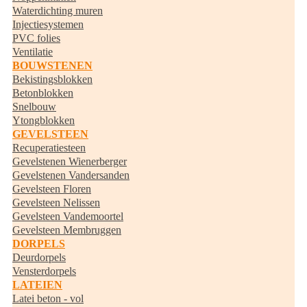
Waterdichting muren
Injectiesystemen
PVC folies
Ventilatie
BOUWSTENEN
Bekistingsblokken
Betonblokken
Snelbouw
Ytongblokken
GEVELSTEEN
Recuperatiesteen
Gevelstenen Wienerberger
Gevelstenen Vandersanden
Gevelsteen Floren
Gevelsteen Nelissen
Gevelsteen Vandemoortel
Gevelsteen Membruggen
DORPELS
Deurdorpels
Vensterdorpels
LATEIEN
Latei beton - vol