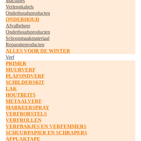
Machines
Verlengkabels
Onderhoudsproducten
ONDERHOUD
Afvalbeheer
Onderhoudsproducten
Schoonmaakmateriaal
Reparatieproducten
ALLES VOOR DE WINTER
Verf
PRIMER
MUURVERF
PLAFONDVERF
SCHILDERSKIT
LAK
HOUTBEITS
METAALVERF
MARKEERSPRAY
VERFBORSTELS
VERFROLLEN
VERFBAKJES EN VERFEMMERS
SCHUURPAPIER EN SCHRAPERS
AFPLAKTAPE