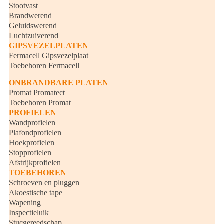
Stootvast
Brandwerend
Geluidswerend
Luchtzuiverend
GIPSVEZELPLATEN
Fermacell Gipsvezelplaat
Toebehoren Fermacell
ONBRANDBARE PLATEN
Promat Promatect
Toebehoren Promat
PROFIELEN
Wandprofielen
Plafondprofielen
Hoekprofielen
Stopprofielen
Afstrijkprofielen
TOEBEHOREN
Schroeven en pluggen
Akoestische tape
Wapening
Inspectieluik
Stucgereedschap