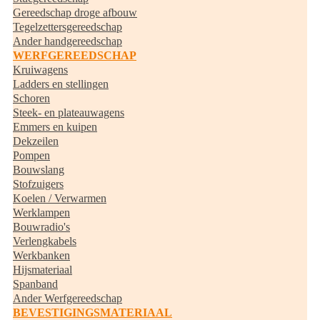
Gereedschap droge afbouw
Tegelzettersgereedschap
Ander handgereedschap
WERFGEREEDSCHAP
Kruiwagens
Ladders en stellingen
Schoren
Steek- en plateauwagens
Emmers en kuipen
Dekzeilen
Pompen
Bouwslang
Stofzuigers
Koelen / Verwarmen
Werklampen
Bouwradio's
Verlengkabels
Werkbanken
Hijsmateriaal
Spanband
Ander Werfgereedschap
BEVESTIGINGSMATERIAAL